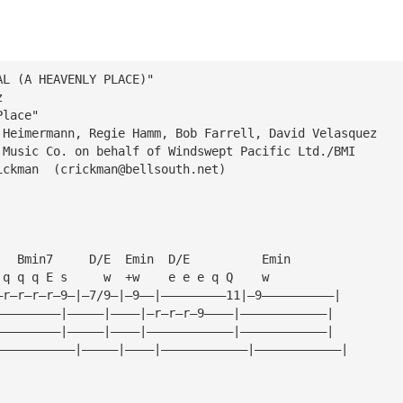
AL (A HEAVENLY PLACE)"
z
Place"
 Heimermann, Regie Hamm, Bob Farrell, David Velasquez
 Music Co. on behalf of Windswept Pacific Ltd./BMI
ickman  (
crickman@bellsouth.net
)
   Bmin7     D/E  Emin  D/E          Emin
 q q q E s     w  +w    e e e q Q    w
—r—r—r—r—9—|—7/9—|—9——|—————————11|—9——————————|
—————————|—————|————|—r—r—r—9————|————————————|
—————————|—————|————|————————————|————————————|
———————————|—————|————|————————————|————————————|