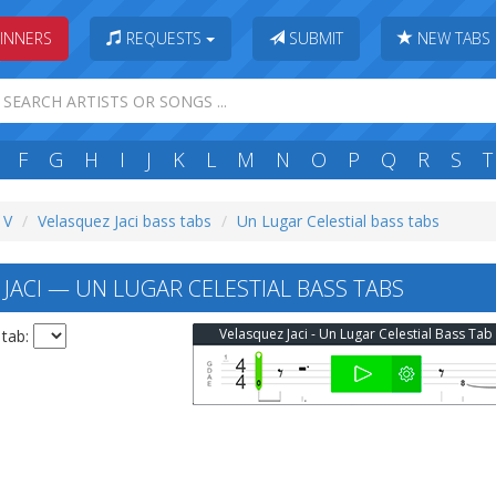
INNERS
REQUESTS
SUBMIT
NEW TABS
F
G
H
I
J
K
L
M
N
O
P
Q
R
S
T
 V
Velasquez Jaci bass tabs
Un Lugar Celestial bass tabs
JACI — UN LUGAR CELESTIAL BASS TABS
Velasquez Jaci - Un Lugar Celestial Bass Tab
 tab: