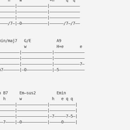
———————|—————————————|—————————————
———————|—————————————|—————————————
———————|—————————————|—————————————
————/7—|—0———————————|——————/7—/7——
min/maj7   G/E           A9
           w             H+e       e
—————————|—————————————|—————————————
—————————|—————————————|—————————————
—————————|—————————————|———————————7—
h7———————|—0———————————|—5———————————
n B7     Em—sus2         Emin
  h      w             h   e q q
———————|—————————————|———————————|
———————|—————————————|———————————|
———————|—————————————|—7—————7—5—|
——7————|—0———————————|—————0—————|