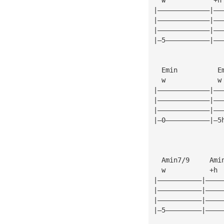
|—————————————|——
|—————————————|——
|—————————————|——
|—5———————————|——
  Emin          E
  w             w
|—————————————|——
|—————————————|——
|—————————————|——
|—0———————————|—5
  Amin7/9     Ami
  w           +h 
|———————————|————
|———————————|————
|———————————|————
|—5—————————|————