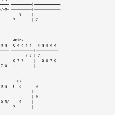
—————|——————————|—————————————
—7—0—|——————————|—————————————
—————|————9—————|—————————————
—————|—7————————|—7——————————
       Amin7
 Q q   Q e q e e   e q q e e
—————|———————————|———————————
—————|———————7—7—|—7—————————
—————|—0—7—7—————|———0—0—7—0—
—7—0—|———————————|———————————
         B7
 Q q   H  q       w
—————|——————————|—————————————
—————|——————————|—9——————————
—0—5/|————9—————|—————————————
—————|—7————————|—————————————