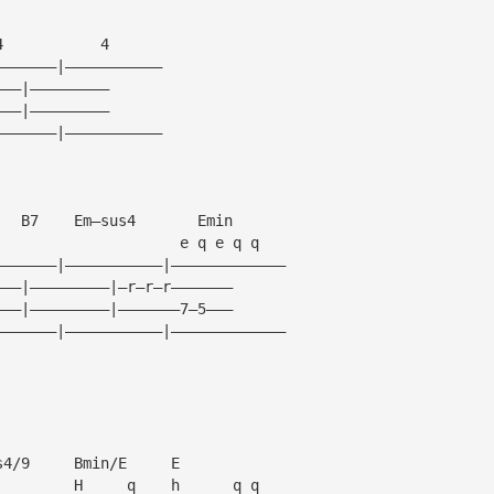
4           4
———————|———————————
———|—————————
———|—————————
———————|———————————
   B7    Em—sus4       Emin
                     e q e q q
———————|———————————|—————————————
———|—————————|—r—r—r———————
———|—————————|———————7—5———
———————|———————————|—————————————
s4/9     Bmin/E     E
         H     q    h      q q