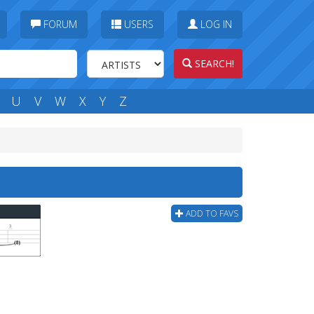
FORUM
USERS
LOG IN
SEARCH!
U
V
W
X
Y
Z
ADD TO FAVS