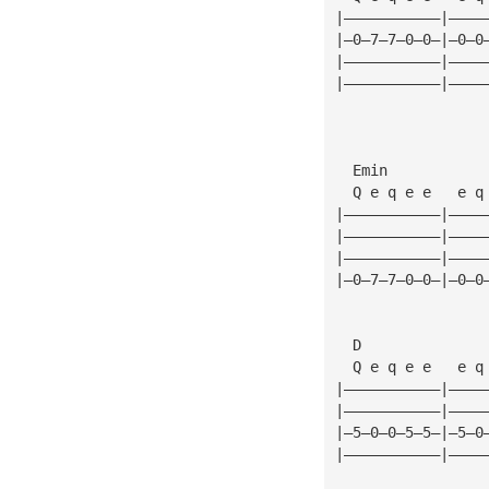
|———————————|————
|—0—7—7—0—0—|—0—0
|———————————|————
|———————————|————
  Emin           
  Q e q e e   e q
|———————————|————
|———————————|————
|———————————|————
|—0—7—7—0—0—|—0—0
  D              
  Q e q e e   e q
|———————————|————
|———————————|————
|—5—0—0—5—5—|—5—0
|———————————|————