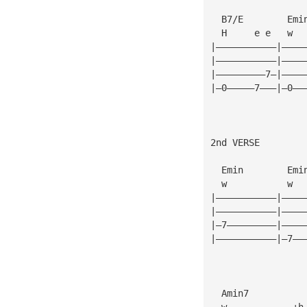
  B7/E        Emi
  H     e e   w  
|———————————|————
|———————————|————
|—————————7—|————
|—0—————7———|—0——
2nd VERSE
  Emin        Emi
  w           w  
|———————————|————
|———————————|————
|—7—————————|————
|———————————|—7——
  Amin7          
  w            +h