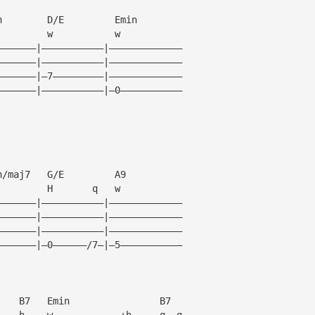
n        D/E         Emin
         w           w
———————|———————————|—————————————
———————|———————————|—————————————
———————|—7—————————|—————————————
———————|———————————|—0———————————
n/maj7   G/E         A9
         H       q   w
———————|———————————|—————————————
———————|———————————|—————————————
———————|———————————|—————————————
———————|—0——————/7—|—5———————————
    B7   Emin                B7
    h    w            +h     q  q