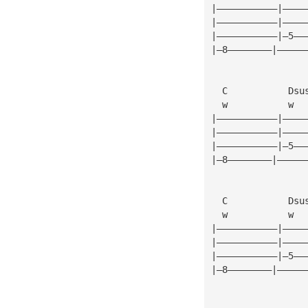
|———————————|————
|———————————|————
|———————————|—5——
|—8————————|—————
  C           Dsu
  w           w  
|———————————|————
|———————————|————
|———————————|—5——
|—8————————|—————
                 
  C           Dsu
  w           w  
|———————————|————
|———————————|————
|———————————|—5——
|—8————————|—————