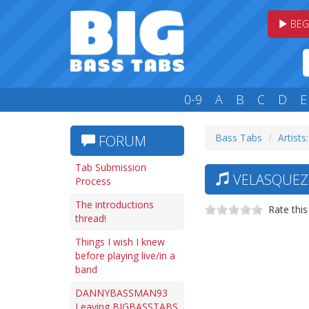
BEG
0-9
A
B
C
D
E
Bass Tabs
Artists:
FORUM
Tab Submission
VELASQUEZ 
Process
The introductions
Rate this
thread!
Things I wish I knew
before playing live/in a
band
DANNYBASSMAN93
Leaving BIGBASSTABS