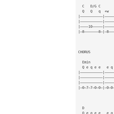
  C   D/G C      
  Q   Q   q  +w  
|———————————|————
|———————————|————
|————10—————|————
|—8———————8—|—8——
CHORUS
  Emin           
  Q e q e e   e q
|———————————|————
|———————————|————
|———————————|————
|—0—7—7—0—0—|—0—0
  D              
  Q e q e e   e q