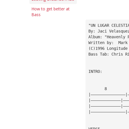
How to get better at
Bass
"UN LUGAR CELESTI
By: Jaci Velasque
Album: "Heavenly 
Written by:  Mark
(C)1996 Longitude
Bass Tab: Chris R
INTRO:
                 
       8         
|———————————————|
|—————————————|——
|—————————————|——
|———————————————|
VERSE