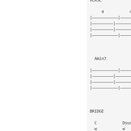
     4           
|———————————|————
|—————————|——————
|—————————|——————
|———————————|————
  Amin7          
                 
|———————————|————
|—————————|——————
|—————————|——————
|———————————|————
BRIDGE
  C           Dsu
  w           w  