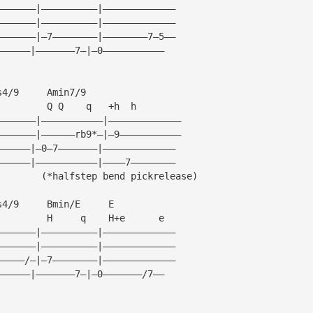
———————|——————————|—————————————
———————|——————————|—————————————
———————|—7————————|————————7—5——
——————|———————7—|—0———————————
s4/9     Amin7/9
         Q Q    q   +h  h
———————|———————————|—————————————
———————|——————rb9*—|—9———————————
——————|—0—7———————|—————————————
——————|———————————|————7————————
        (*halfstep bend pickrelease)
s4/9     Bmin/E     E
         H     q    H+e      e
———————|——————————|—————————————
———————|——————————|—————————————
—————/—|—7————————|—————————————
——————|———————7—|—0———————/7——