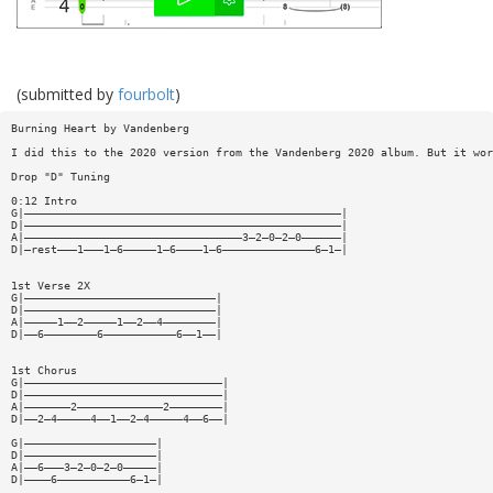
(submitted by
fourbolt
)
Burning Heart by Vandenberg
I did this to the 2020 version from the Vandenberg 2020 album. But it wor
Drop "D" Tuning
0:12 Intro
G|————————————————————————————————————————————————|
D|————————————————————————————————————————————————|
A|—————————————————————————————————3—2—0—2—0——————|
D|—rest———1———1—6—————1—6————1—6——————————————6—1—|
1st Verse 2X
G|—————————————————————————————|
D|—————————————————————————————|
A|—————1——2—————1——2——4————————|
D|——6————————6———————————6——1——|
1st Chorus
G|——————————————————————————————|
D|——————————————————————————————|
A|———————2—————————————2————————|
D|——2—4—————4——1——2—4—————4——6——|
G|————————————————————|
D|————————————————————|
A|——6———3—2—0—2—0—————|
D|————6———————————6—1—|