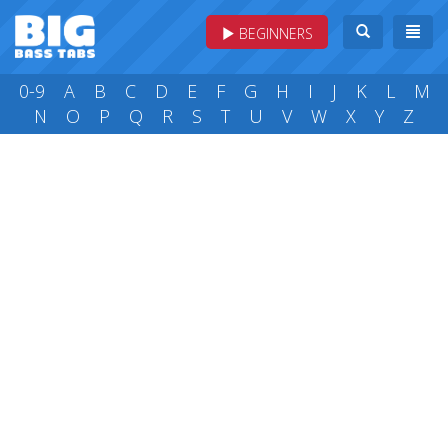
BEGINNERS
0-9
A
B
C
D
E
F
G
H
I
J
K
L
M
N
O
P
Q
R
S
T
U
V
W
X
Y
Z