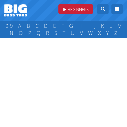
BEGINNERS
0-9
A
B
C
D
E
F
G
H
I
J
K
L
M
N
O
P
Q
R
S
T
U
V
W
X
Y
Z