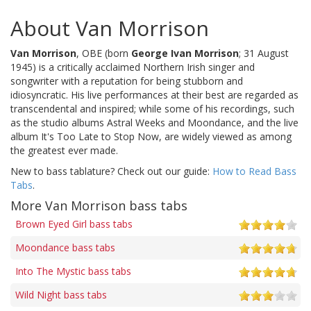
About Van Morrison
Van Morrison
, OBE (born
George Ivan Morrison
; 31 August
1945) is a critically acclaimed Northern Irish singer and
songwriter with a reputation for being stubborn and
idiosyncratic. His live performances at their best are regarded as
transcendental and inspired; while some of his recordings, such
as the studio albums Astral Weeks and Moondance, and the live
album It's Too Late to Stop Now, are widely viewed as among
the greatest ever made.
New to bass tablature? Check out our guide:
How to Read Bass
Tabs
.
More Van Morrison bass tabs
Brown Eyed Girl bass tabs
Moondance bass tabs
Into The Mystic bass tabs
Wild Night bass tabs