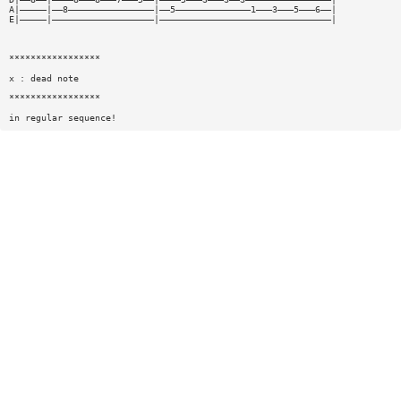
A|—————|——8————————————————|——5——————————————1———3———5———6——|
E|—————|———————————————————|————————————————————————————————|
*****************
x : dead note
*****************
in regular sequence!