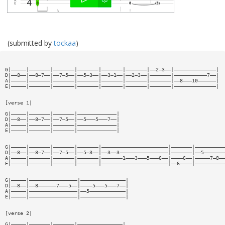
(submitted by
tockaa
)
G|—————|———————|———————|———————|———————|———————|——2—3——|——————————————|
D|——8——|——8—7——|——7—5——|——5—3——|——3—1——|——2—3——|———————|———————————7——|
A|—————|———————|———————|———————|———————|———————|———————|——8———10——————|
E|—————|———————|———————|———————|———————|———————|———————|——————————————|
[verse 1|
G|—————|———————|———————|—————————————|
D|——8——|——8—7——|——7—5——|——5———5———7——|
A|—————|———————|———————|—————————————|
E|—————|———————|———————|—————————————|
G|—————|———————|———————|———————|——————————————————————|———————|——————————
D|——8——|——8—7——|——7—5——|——5—3——|——3——3————————————————|———————|——5———————
A|—————|———————|———————|———————|———————1———3———5———6——|————6——|—————7—8——
E|—————|———————|———————|———————|——————————————————————|——6————|——————————
G|—————|————————————————|———————————————|
D|——8——|——8——————7———5——|————5———5———7——|
A|—————|————————————————|——5————————————|
E|—————|————————————————|———————————————|
[verse 2|
G|—————|———————|———————|———————————————|