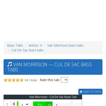
Bass Tabs
Artists: V
Van Morrison bass tabs
Cul De Sac bass tabs
VAN MORRISON — CUL DE SAC BASS
TABS
Rate this tab:
5.0 / 5 (2x)
ADD TO FAVS
Van Morrison - Cul De Sac Bass Tab