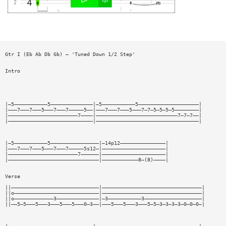
Gtr I (Eb Ab Db Gb) — 'Tuned Down 1/2 Step'
Intro
|—5———————————5——————————————|—5———————————5————————————————————|
|———7———7———5———7———7—————5——|———7———7———5———7—7—5—5—5—5————————|
|———————————————————————7————|———————————————————————————7—7—7——|
|————————————————————————————|——————————————————————————————————|
|—5———————————5————————————————|—14p12———————————————|
|———7———7———5———7———7—————5s12—|—————————————————————|
|———————————————————————7——————|—————————————————————|
|——————————————————————————————|————————————8—(8)————|
Verse
||—————————————————————————————|—————————————————————————————————|
||o————————————————————————————|—————————————————————————————————|
||o—————————————3——————————————|—3———————————3———————————————————|
||——5—5———5———3———5———5———0—3——|———5———5———3———5—5—3—3—3—3—0—0—0—|