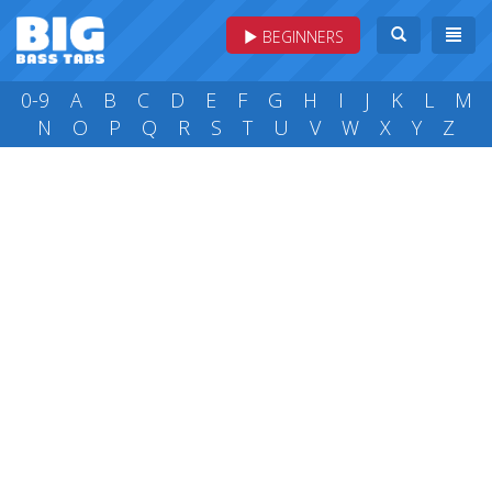
BEGINNERS
0-9
A
B
C
D
E
F
G
H
I
J
K
L
M
N
O
P
Q
R
S
T
U
V
W
X
Y
Z