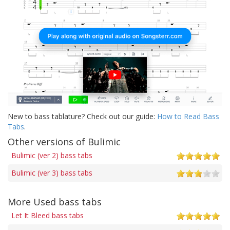
New to bass tablature? Check out our guide:
How to Read Bass
Tabs
.
Other versions of Bulimic
Bulimic (ver 2) bass tabs
Bulimic (ver 3) bass tabs
More Used bass tabs
Let It Bleed bass tabs