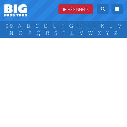
BEGINNERS
0-9
A
B
C
D
E
F
G
H
I
J
K
L
M
N
O
P
Q
R
S
T
U
V
W
X
Y
Z