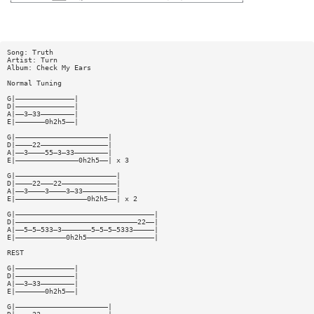
Song: Truth
Artist: Turn
Album: Check My Ears
Normal Tuning
G|——————————————|
D|——————————————|
A|——3—33————————|
E|———————0h2h5——|
G|——————————————————————|
D|————22————————————————|
A|——3————55—3—33————————|
E|———————————————0h2h5——| x 3
G|————————————————————————|
D|————22———22—————————————|
A|——3————3————3—33————————|
E|—————————————————0h2h5——| x 2
G|—————————————————————————————————|
D|—————————————————————————————22——|
A|——5—5—533—3———————5—5—5—5333—————|
E|————————————0h2h5————————————————|
REST
G|——————————————|
D|——————————————|
A|——3—33————————|
E|———————0h2h5——|
G|——————————————————————|