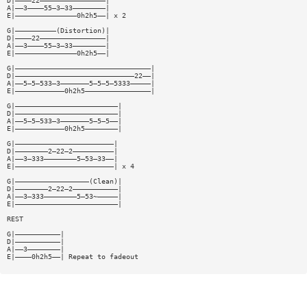
D|————22————————————————|
A|——3————55—3—33————————|
E|———————————————0h2h5——| x 2
G|——————————(Distortion)|
D|————22————————————————|
A|——3————55—3—33————————|
E|———————————————0h2h5——|
G|—————————————————————————————————|
D|—————————————————————————————22——|
A|——5—5—533—3———————5—5—5—5333—————|
E|————————————0h2h5————————————————|
G|—————————————————————————|
D|—————————————————————————|
A|——5—5—533—3———————5—5—5——|
E|————————————0h2h5————————|
G|————————————————————————|
D|————————2—22—2——————————|
A|——3—333————————5—53—33——|
E|————————————————————————| x 4
G|——————————————————(Clean)|
D|————————2—22—2———————————|
A|——3—333————————5—53~—————|
E|—————————————————————————|
REST
G|———————————|
D|———————————|
A|——3————————|
E|————0h2h5——| Repeat to fadeout