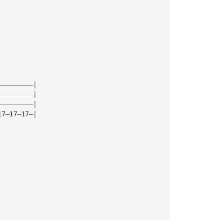
—————————|
—————————|
—————————|
17—17—17—|