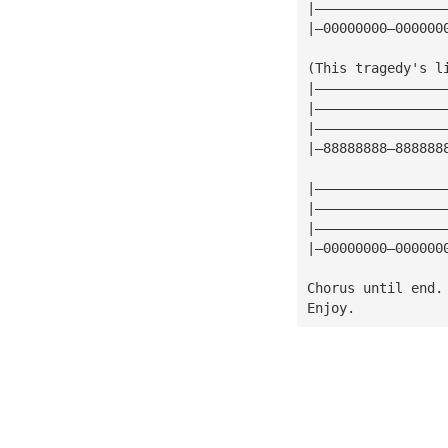
|————————————————
|—00000000—000000
(This tragedy's l
|————————————————
|————————————————
|————————————————
|—88888888—888888
|————————————————
|————————————————
|————————————————
|—00000000—000000
Chorus until end.
Enjoy.