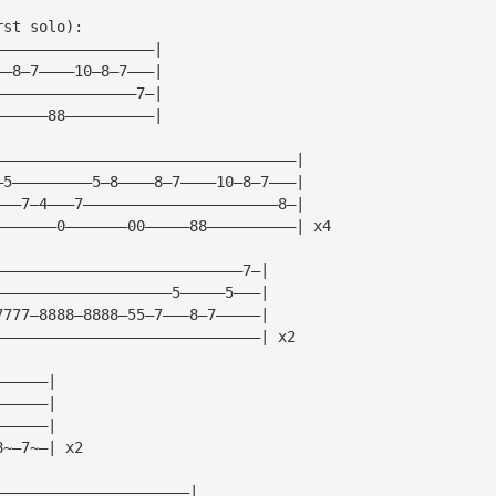
rst solo):
——————————————————|
——8—7————10—8—7———|
————————————————7—|
——————88——————————|
——————————————————————————————————|
—5—————————5—8————8—7————10—8—7———|
———7—4———7——————————————————————8—|
———————0———————00—————88——————————| x4
————————————————————————————7—|
————————————————————5—————5———|
7777—8888—8888—55—7———8—7—————|
——————————————————————————————| x2
——————|
——————|
——————|
8~—7~—| x2
——————————————————————|