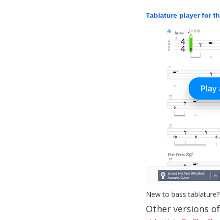
Tablature player for t
New to bass tablature?
Other versions of