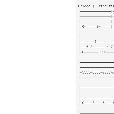
Bridge (During fi
|———————————————|
|———————————————|
|———————————————|
|—0~—————0~—————|
|————————————————
|———————7————————
|———5—8———————4—7
|—0———————000————
|————————————————
|————————————————
|—5555—5555—7777—
|————————————————
|————————————————
|————————————————
|————————————————
|—0~———3~———5~———
|————————————————