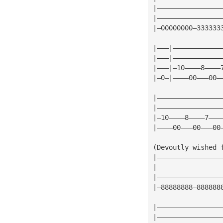
|————————————————
|————————————————
|—00000000—333333
|———|————————————
|———|————————————
|———|—10————8————
|—0—|————00———00—
|————————————————
|————————————————
|—10————8————7———
|————00———00———00
(Devoutly wished 
|————————————————
|————————————————
|————————————————
|—88888888—888888
|————————————————
|————————————————