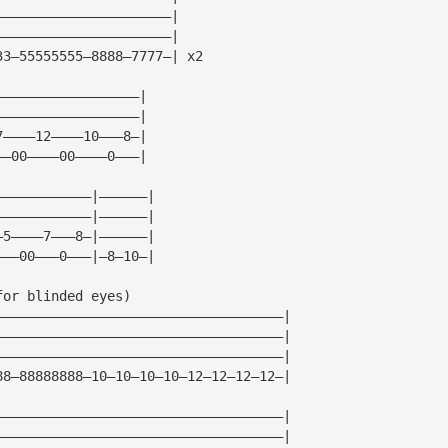
——————————————————————|
——————————————————————|
33—55555555—8888—7777—| x2
——————————————————|
——————————————————|
7————12————10———8—|
——00————00————0———|
————————————|——————|
————————————|——————|
—5————7———8—|——————|
———00———0———|—8—10—|
for blinded eyes)
————————————————————————————————————|
————————————————————————————————————|
————————————————————————————————————|
88—88888888—10—10—10—10—12—12—12—12—|
————————————————————————————————————|
————————————————————————————————————|