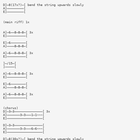
D]—8(17x?)—[ bend the string upwards slowly
A]—————————[
E]—————————[
(main riff) 1x
A]—6——8—8—8—[ 3x
E]——————————[
E]—6————————[
A]————8—8—8—[
A]—6——8—8—8—[ 3x
E]——————————[
]—/15—[
]—————[
A]—6——8—8—8—[ 3x
E]——————————[
E]—6————————[
A]————8—8—8—[
A]—6——8—8—8—[ 3x
E]——————————[
(chorus)
D]—3—3———————————————[ 3x
A]———————3—3———1—1~~~[
E]———————————————————[
D]—3—3———————————————[
A]———————3—3———6—6~~~[
E]———————————————————[
D]—8(30x?)—[ bend the string upwards slowly