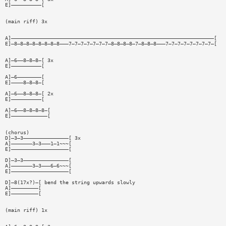
E]——————————[
(main riff) 3x
A]———————————————————————————————————————————————————————————————————[
E]—8—8—8—8—8—8—8—8———7—7—7—7—7—7—7—8—8—8—8—7—8—8—8———7—7—7—7—7—7—7—7—[
A]—6——8—8—8—[ 3x
E]——————————[
A]—6————————[
E]————8—8—8—[
A]—6——8—8—8—[ 2x
E]——————————[
A]—6——8—8—8—8—[
E]————————————[
(chorus)
D]—3—3———————————————[ 3x
A]———————3—3———1—1~~~[
E]———————————————————[
D]—3—3———————————————[
A]———————3—3———6—6~~~[
E]———————————————————[
D]—8(17x?)—[ bend the string upwards slowly
A]—————————[
E]—————————[
(main riff) 1x