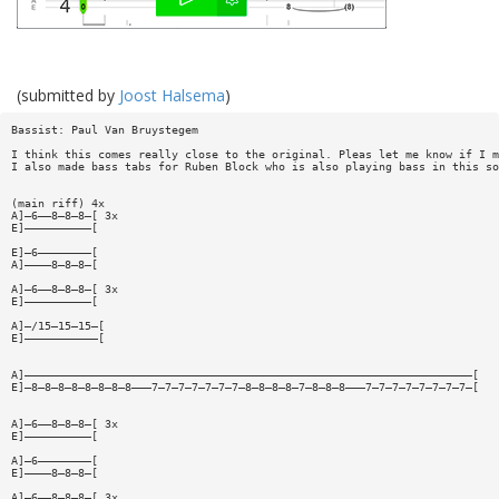
(submitted by
Joost Halsema
)
Bassist: Paul Van Bruystegem
I think this comes really close to the original. Pleas let me know if I m
I also made bass tabs for Ruben Block who is also playing bass in this so
(main riff) 4x
A]—6——8—8—8—[ 3x
E]——————————[
E]—6————————[
A]————8—8—8—[
A]—6——8—8—8—[ 3x
E]——————————[
A]—/15—15—15—[
E]———————————[
A]———————————————————————————————————————————————————————————————————[
E]—8—8—8—8—8—8—8—8———7—7—7—7—7—7—7—8—8—8—8—7—8—8—8———7—7—7—7—7—7—7—7—[
A]—6——8—8—8—[ 3x
E]——————————[
A]—6————————[
E]————8—8—8—[
A]—6——8—8—8—[ 3x