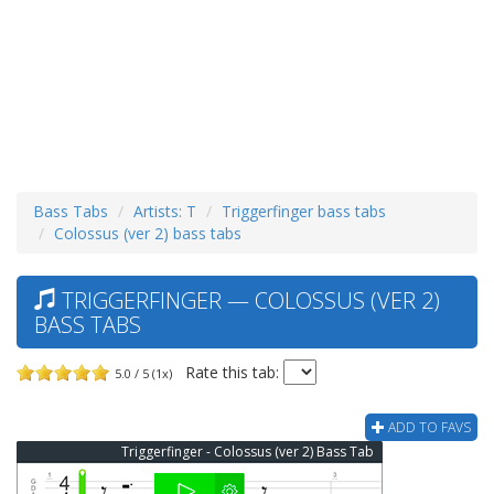
Bass Tabs
Artists: T
Triggerfinger bass tabs
Colossus (ver 2) bass tabs
TRIGGERFINGER — COLOSSUS (VER 2)
BASS TABS
Rate this tab:
5.0 / 5 (1x)
ADD TO FAVS
Triggerfinger - Colossus (ver 2) Bass Tab