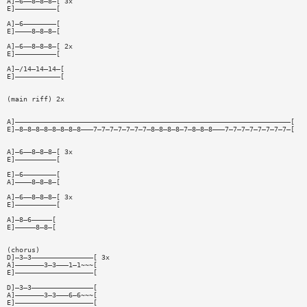
A]—6——8—8—8—[ 3x
E]——————————[
A]—6————————[
E]————8—8—8—[
A]—6——8—8—8—[ 2x
E]——————————[
A]—/14—14—14—[
E]———————————[
(main riff) 2x
A]———————————————————————————————————————————————————————————————————[
E]—8—8—8—8—8—8—8—8———7—7—7—7—7—7—7—8—8—8—8—7—8—8—8———7—7—7—7—7—7—7—7—[
A]—6——8—8—8—[ 3x
E]——————————[
E]—6————————[
A]————8—8—8—[
A]—6——8—8—8—[ 3x
E]——————————[
A]—8—6—————[
E]—————8—8—[
(chorus)
D]—3—3———————————————[ 3x
A]———————3—3———1—1~~~[
E]———————————————————[
D]—3—3———————————————[
A]———————3—3———6—6~~~[
E]———————————————————[