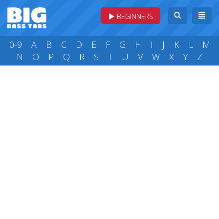
BEGINNERS
0-9
A
B
C
D
E
F
G
H
I
J
K
L
M
N
O
P
Q
R
S
T
U
V
W
X
Y
Z