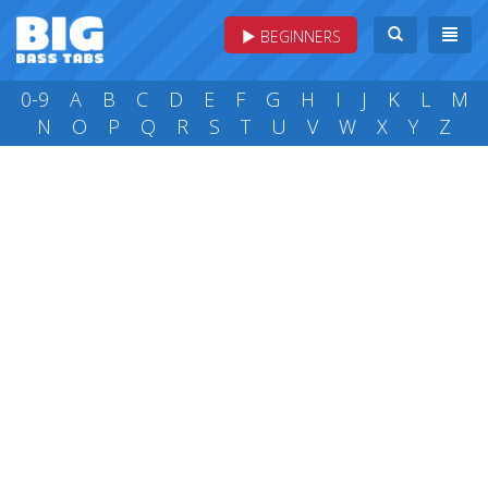
BEGINNERS
0-9
A
B
C
D
E
F
G
H
I
J
K
L
M
N
O
P
Q
R
S
T
U
V
W
X
Y
Z