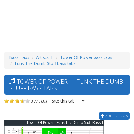
Bass Tabs
Artists: T
Tower Of Power bass tabs
Funk The Dumb Stuff bass tabs
TOWER OF POWER — FUNK THE DUMB
STUFF BASS TABS
Rate this tab:
3.7 / 5 (3x)
ADD TO FAVS
Tower Of Power - Funk The Dumb Stuff Bass Tab