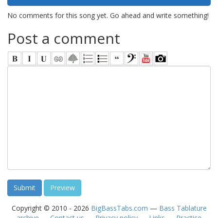
No comments for this song yet. Go ahead and write something!
Post a comment
Copyright © 2010 - 2026
BigBassTabs.com
—
Bass Tablature
archive
—
Contact us
—
Privacy policy
—
Links
—
Practice