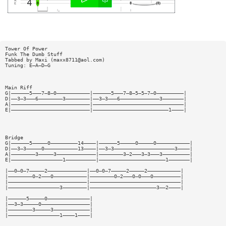
Tower Of Power
Funk The Dumb Stuff
Tabbed by Maxi (
maxx8711@aol.com
)
Tuning: E—A—D—G
Main Riff
G|——————5———7—8—0———————————|——————5———7—8—5—5—7—0—————————|
D|——3—3———6————————3————————|——3—3———6—————————————3———————|
A|——————————————————————————|——————————————————————————————|
E|——————————————————————————|—————————————————————————1————|
Bridge
G|——————5—————0—————————14————|——————5—————0—————0———————————|
D|——3—3—————0———————————13————|——3—3————————————————————3————|
A|————————3—————3—————————————|————————3—2———3—3———3—————————|
E|—————————————————1——————————|——————————————————————1———————|
|——0—0—7—————2—————————————|——0—0—7—————2—————2———————————|
|————————0—2———0———————————|————————0—2———0—0———0—————————|
|——————————————————————————|——————————————————————————————|
|—————————————————3————————|——————————————————————3——2————|
|——————5—————0——————————————|
|——3—3—————0————————————————|
|————————3—————3————————————|
|—————————————————1————1————|