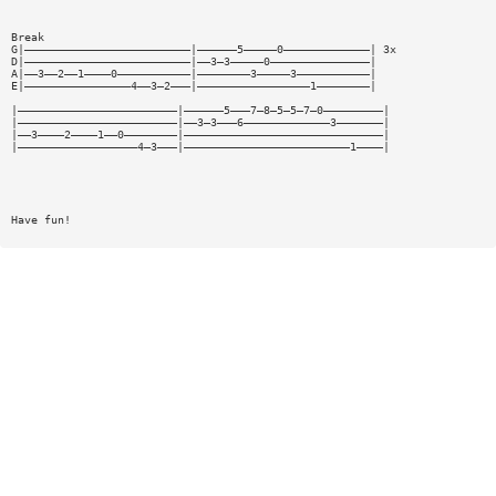
Break
G|—————————————————————————|——————5—————0—————————————| 3x
D|—————————————————————————|——3—3—————0———————————————|
A|——3——2——1————0———————————|————————3—————3———————————|
E|————————————————4——3—2———|—————————————————1————————|
|————————————————————————|——————5———7—8—5—5—7—0—————————|
|————————————————————————|——3—3———6—————————————3———————|
|——3————2————1——0————————|——————————————————————————————|
|——————————————————4—3———|—————————————————————————1————|
Have fun!