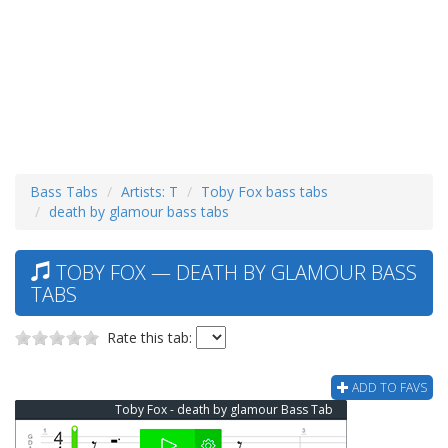
Bass Tabs
Artists: T
Toby Fox bass tabs
death by glamour bass tabs
TOBY FOX — DEATH BY GLAMOUR BASS
TABS
Rate this tab:
ADD TO FAVS
Toby Fox - death by glamour Bass Tab