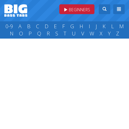
BEGINNERS
0-9
A
B
C
D
E
F
G
H
I
J
K
L
M
N
O
P
Q
R
S
T
U
V
W
X
Y
Z