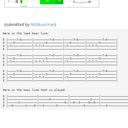
(submitted by
MrMusicman
)
Here is the lead bass line:
G |—————7—6——————|—————————7—6~————|—————7—6————|—————————7—6~————|
D |———5——————————|———————5—————————|———5————————|———————5—————————|
A |—7————————————|—7—7—7———————————|—7——————————|—7—7—7———————————|
E |——————————————|—————————————————|————————————|—————————————————|
G |—————7—6——————|—————————7—6~————|—————7—6————|—————————7—6~————|
D |———5——————————|———————5—————————|———5————————|———————5—————————|
A |—7————————————|—7—7—7———————————|—7——————————|—7—7—7———————————|
E |——————————————|—————————————————|————————————|—————————————————|
G |—————7—6——————|—————————7—6~————|—————7—6————|—————————7—6~————|
D |———5——————————|———————5—————————|———5————————|———————5—————————|
A |—7————————————|—7—7—7———————————|—7——————————|—7—7—7———————————|
E |——————————————|—————————————————|————————————|—————————————————|
Here is the bass line that is played:
G |—————————————————|—————————————————|—————————————————|————————————————
D |—————————————————|——————0——————————|————————————2————|————————————————
A |——————2——————————|———————————————0—|——0——2—————0——0——|————————————————
E |——0———————3————0—|——3———————3——————|————————3————————|———3————————————