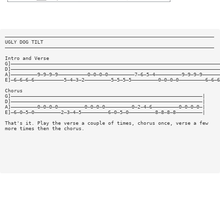
———————————————————————————————————————————————————————————————————————
UGLY DOG TILT
———————————————————————————————————————————————————————————————————————
Intro and Verse
G]———————————————————————————————————————————————————————————————————————
D]———————————————————————————————————————————————————————————————————————
A]—————————9—9—9—9——————————0—0—0—0—————————7—6—5—4—————————9—9—9—9——————
E]—6—6—6—6——————————5—4—3—2—————————5—5—5—5—————————0—0—0—0—————————6—6—6
Chorus
G]—————————————————————————————————————————————————————————————————|
D]—————————————————————————————————————————————————————————————————|
A]—————————0—0—0—0—————————0—0—0—0—————————0—2—4—6—————————0—0—0—0—|
E]—6—0—5—0—————————2—3—4—5—————————6—0—5—0—————————8—8—8—8—————————|
That's it. Play the verse a couple of times, chorus once, verse a few
more times then the chorus.