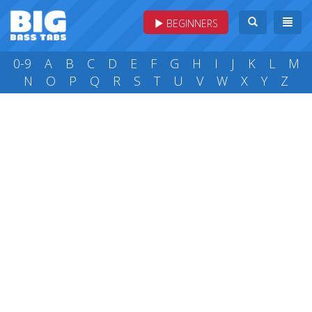
BEGINNERS
0-9
A
B
C
D
E
F
G
H
I
J
K
L
M
N
O
P
Q
R
S
T
U
V
W
X
Y
Z