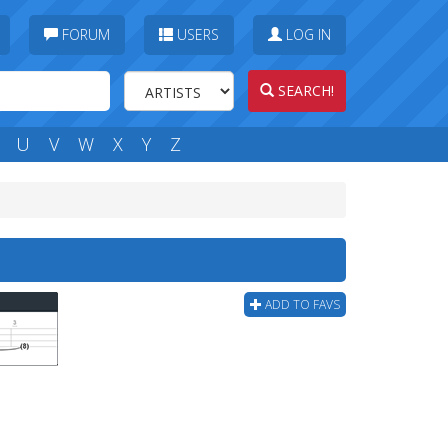
FORUM
USERS
LOG IN
SEARCH!
U
V
W
X
Y
Z
ADD TO FAVS