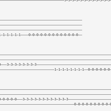
——————————————————————————————————————————
——————————————————————————————————————————
——————————————————————————————————————————
1—1—1—1—1—1————0—0—0—0—0—0—0—0—0—0—0—0—0——
————————————————————————————————————————————————————————
————————————————————————————————————————————————————————
0———3—3—3—3—3—3—3—3—————————————————————————————————————
————————————————————————————1—1—1—1—1—1—1—1——0—0—0—0—0—0
————————————————————————————————————————————————————————
————————————————————————————————————————————————————————
0—0—0—0—0———3—3—3—3—3—3—3—3—3—3—3—3—————————————————————
——————————————————————————————————————0—0—0—0—0—0—0—0—0—