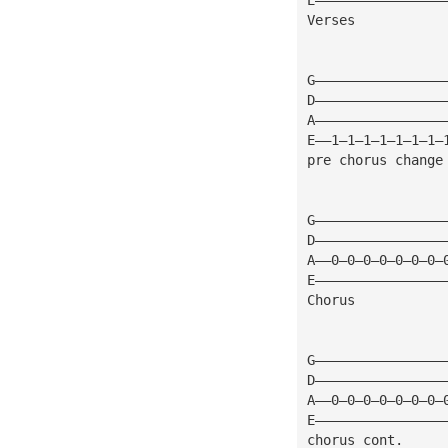
Verses
G————————————————
D————————————————
A————————————————
E——1—1—1—1—1—1—1—
pre chorus change
G————————————————
D————————————————
A——0—0—0—0—0—0—0—
E————————————————
Chorus
G————————————————
D————————————————
A——0—0—0—0—0—0—0—
E————————————————
chorus cont.