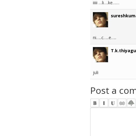
iiiii …li….ke……
sureshkum
ni…..c…..e…..
T.k.thiyagu
juli
Post a co