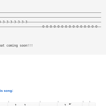
——————————————————————————————————————————————————————
——————————————————————————————————————————————————————
3—3—3—3—3—3—3—3———————————————————————————————————————
———————————————————————0—0—0—0—0—0—0—0—0—0—0—0—0—0—0——
mat coming soon!!!
his song: