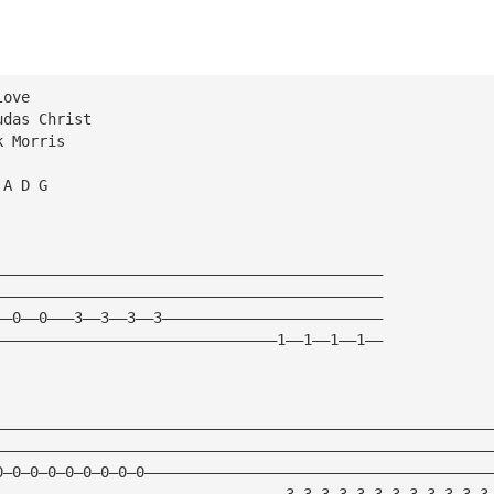
love
udas Christ
k Morris  
 A D G
————————————————————————————————————————————
————————————————————————————————————————————
——0——0———3——3——3——3—————————————————————————
————————————————————————————————1——1——1——1——
————————————————————————————————————————————————————————
————————————————————————————————————————————————————————
0—0—0—0—0—0—0—0—0———————————————————————————————————————
—————————————————————————————————3—3—3—3—3—3—3—3—3—3—3—3