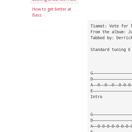
How to get better at
Bass
Tiamat: Vote for 
From the album: J
Tabbed by: Derric
Standard tuning E
G————————————————
D————————————————
A——0——0——0——0—0—0
E————————————————
Intro
G————————————————
D————————————————
A——0—0—0—0—0—0—0—
E————————————————