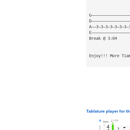
G————————————————
D————————————————
A——3—3—3—3—3—3—3—
E————————————————
Break @ 3:04
Enjoy!!! More Tia
Tablature player for t