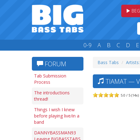
BEG
0-9
A
B
C
D
E
Bass Tabs
Artists
FORUM
Tab Submission
TIAMAT — V
Process
The introductions
5.0 / 5 (14x)
thread!
Things I wish I knew
before playing live/in a
band
DANNYBASSMAN93
Leaving BIGBASSTABS