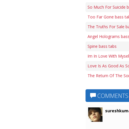
So Much For Suicide b
Too Far Gone bass ta
The Truths For Sale b
Angel Holograms bass
Spine bass tabs
Im In Love With Mysel
Love Is As Good As S
The Return Of The So
COMMENTS
sureshkum