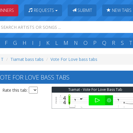
INNERS
REQUESTS
SUBMIT
NEW TABS
F
G
H
I
J
K
L
M
N
O
P
Q
R
S
T
: T
Tiamat bass tabs
Vote For Love bass tabs
OTE FOR LOVE BASS TABS
Tiamat - Vote For Love Bass Tab
Rate this tab: