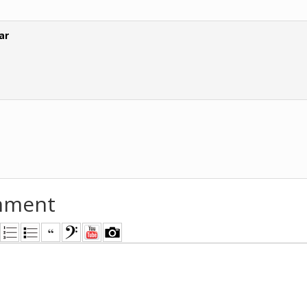
ar
mment