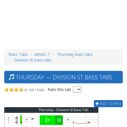
Bass Tabs
Artists: T
Thursday bass tabs
Division St bass tabs
THURSDAY — DIVISION ST BASS TABS
Rate this tab:
4.0 / 5 (2x)
ADD TO FAVS
Thursday - Division St Bass Tab