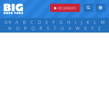
BEGINNERS
0-9
A
B
C
D
E
F
G
H
I
J
K
L
M
N
O
P
Q
R
S
T
U
V
W
X
Y
Z