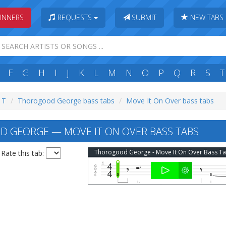
INNERS
REQUESTS
SUBMIT
NEW TABS
F
G
H
I
J
K
L
M
N
O
P
Q
R
S
T
: T
Thorogood George bass tabs
Move It On Over bass tabs
 GEORGE — MOVE IT ON OVER BASS TABS
Thorogood George - Move It On Over Bass T
Rate this tab: