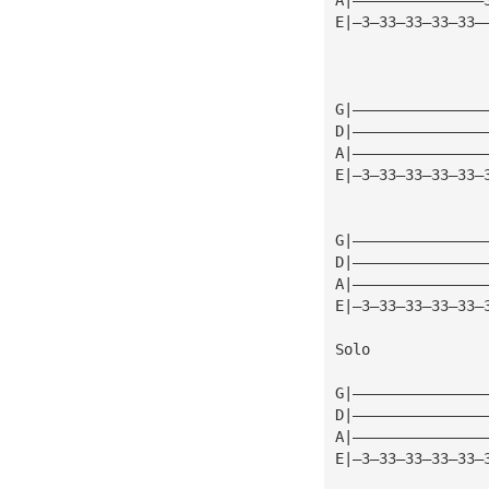
E|—3—33—33—33—33—
G|———————————————
D|———————————————
A|———————————————
E|—3—33—33—33—33—
G|———————————————
D|———————————————
A|———————————————
E|—3—33—33—33—33—
Solo
G|———————————————
D|———————————————
A|———————————————
E|—3—33—33—33—33—