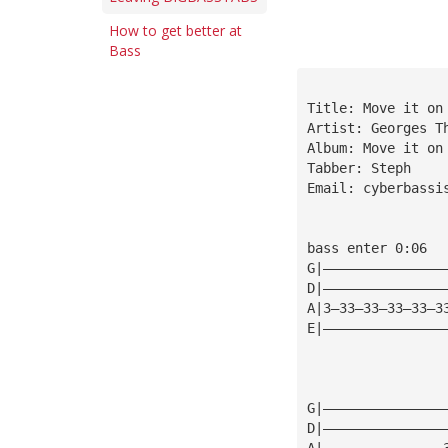
How to get better at
Bass
Title: Move it on
Artist: Georges T
Album: Move it on
Tabber: Steph
Email: 
cyberbassi
bass enter 0:06
G|———————————————
D|———————————————
A|3—33—33—33—33—3
E|———————————————
G|———————————————
D|———————————————
A|———————————————