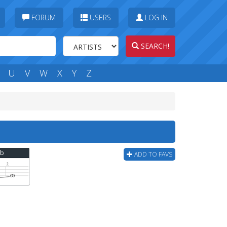
FORUM
USERS
LOG IN
SEARCH!
U
V
W
X
Y
Z
ab
ADD TO FAVS