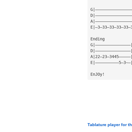
G|———————————————
D|———————————————
A|———————————————
E|—3—33—33—33—33—
Ending
G|———————————————
D|———————————————
A|22—23—3445—————
E|——————————5—3~—
EnJOy!
Tablature player for t