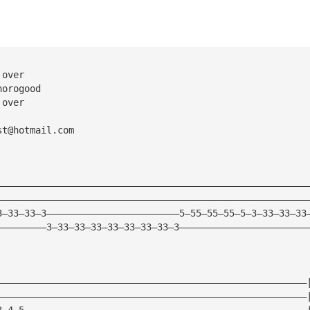
 over
horogood
 over
st@hotmail.com
————————————————————————————————————————————————————————
————————————————————————————————————————————————————————
3—33—33—3————————————————————————5—55—55—55—5—3—33—33—33
—————————3—33—33—33—33—33—33—33—3———————————————————————
————————————————————————————————————————————————————————
————————————————————————————————————————————————————————
3—4—5———————————————————————————————————————————————————