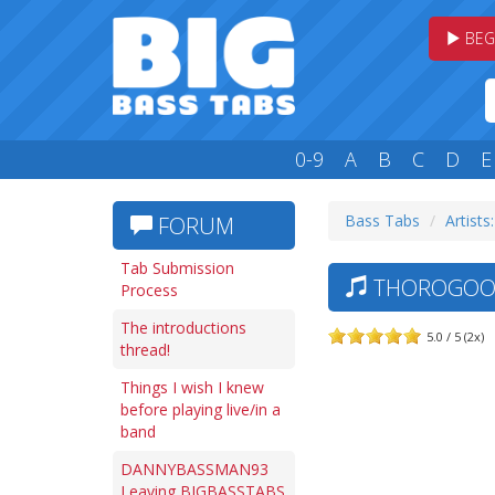
BEG
0-9
A
B
C
D
E
Bass Tabs
Artists
FORUM
Tab Submission
THOROGOOD
Process
The introductions
5.0 / 5 (2x)
thread!
Things I wish I knew
before playing live/in a
band
DANNYBASSMAN93
Leaving BIGBASSTABS