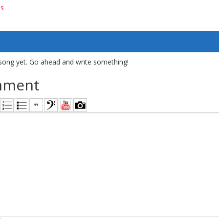
bs
song yet. Go ahead and write something!
mment