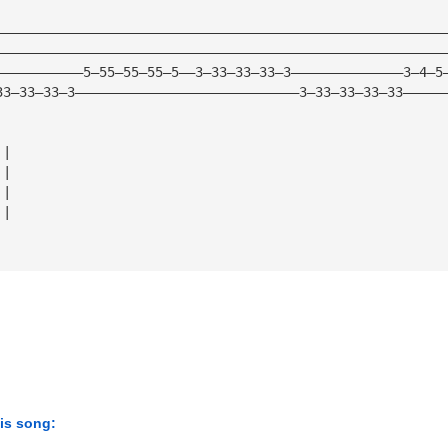
————————————————————————————————————————————————————————
————————————————————————————————————————————————————————
———————————5—55—55—55—5——3—33—33—33—3——————————————3—4—5
33—33—33—3————————————————————————————3—33—33—33—33—————
||
||
||
||
his song: