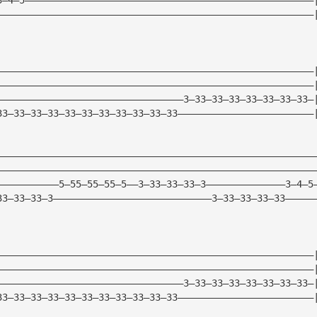
————————————————————————————————————————————————————————
————————————————————————————————————————————————————————
————————————————————————————————————————————————————————
—————————————————————————————————3—33—33—33—33—33—33—33—
33—33—33—33—33—33—33—33—33—33—33————————————————————————
————————————————————————————————————————————————————————
————————————————————————————————————————————————————————
———————————5—55—55—55—5——3—33—33—33—3——————————————3—4—5
33—33—33—3————————————————————————————3—33—33—33—33—————
————————————————————————————————————————————————————————
————————————————————————————————————————————————————————
—————————————————————————————————3—33—33—33—33—33—33—33—
33—33—33—33—33—33—33—33—33—33—33————————————————————————