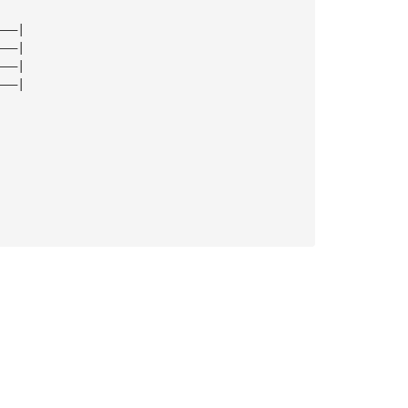
———|
———|
———|
———|