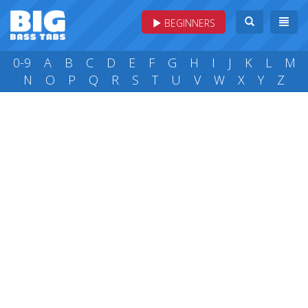
BEGINNERS
0-9
A
B
C
D
E
F
G
H
I
J
K
L
M
N
O
P
Q
R
S
T
U
V
W
X
Y
Z