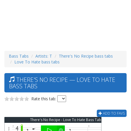
Bass Tabs
Artists: T
There's No Recipe bass tabs
Love To Hate bass tabs
THERE'S NO RECIPE — LOVE TO HATE
BASS TABS
Rate this tab:
ADD TO FAVS
There's No Recipe - Love To Hate Bass Tab