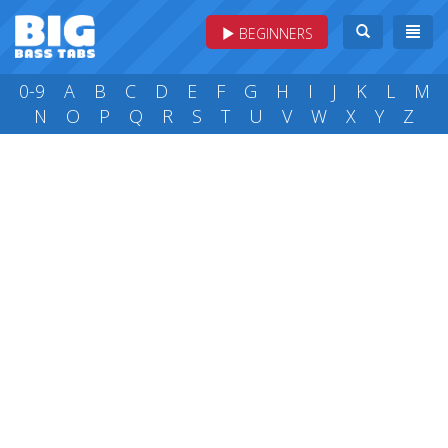
BEGINNERS
0-9
A
B
C
D
E
F
G
H
I
J
K
L
M
N
O
P
Q
R
S
T
U
V
W
X
Y
Z