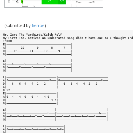
(submitted by
fierroe
)
Mr. Zero The Yardbirds/Keith Relf
My First Tab, noticed an underrated song didn't have one so I thought I'd
INTRO
E|————————————————————————————————————|
A|————————10———————9———————8——————7———|
D|————12———————11——————10——————9——————|
G|————————————————————————————————————|
E|————————————————————————————————————|
A|———6——————6——————6——————6———————————|
D|8——————8——————8——————8——————————————|
G|————————————————————————————————————|
E|————————————————————————————|————————————————————————————|
A|6———————————————————————6———|6———————————————————————6———|
D|———6———6——4———4——2———2——————|———6———6——4———4——2———2——————|
G|————————————————————————————|————————————————————————————|
0:22
E|————————————————————————————|
A|6——4———4——6———6——4———4—6————|
D|—————————————————————————4—5|
G|————————————————————————————|
E|———————————————————————————|————————————————————————————|
A|———————————————————————6———|6———————————————————————6———|
D|——6———6——4———4——2———2——————|———6———6——4———4——2———2——————|
G|———————————————————————————|————————————————————————————|
E|————————————————————————————————|
A|6——4———4——6———6——4———4——6———6—6—|
D|————————————————————————————————|