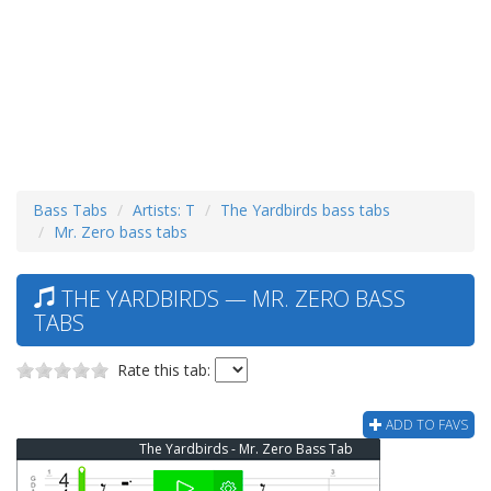
Bass Tabs
Artists: T
The Yardbirds bass tabs
Mr. Zero bass tabs
THE YARDBIRDS — MR. ZERO BASS
TABS
Rate this tab:
ADD TO FAVS
The Yardbirds - Mr. Zero Bass Tab