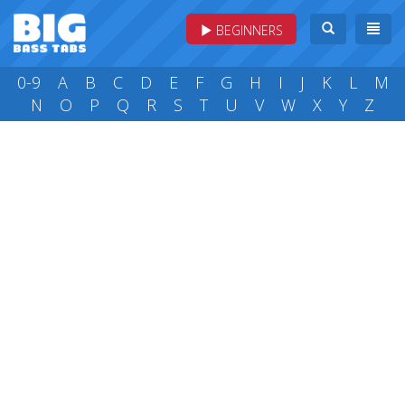
BEGINNERS
0-9
A
B
C
D
E
F
G
H
I
J
K
L
M
N
O
P
Q
R
S
T
U
V
W
X
Y
Z