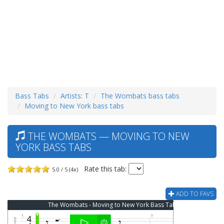
Bass Tabs
Artists: T
The Wombats bass tabs
Moving to New York bass tabs
THE WOMBATS — MOVING TO NEW
YORK BASS TABS
Rate this tab:
5.0 / 5 (4x)
ADD TO FAVS
The Wombats - Moving to New York Bass Tab