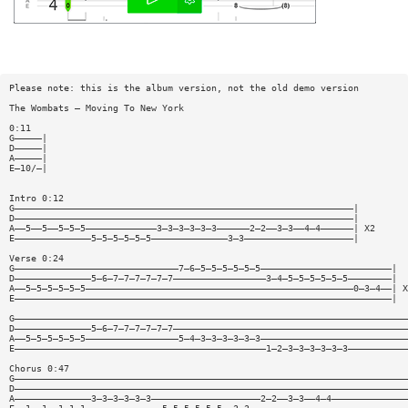
Please note: this is the album version, not the old demo version
The Wombats — Moving To New York
0:11
G—————|
D—————|
A—————|
E—10/—|
Intro 0:12
G——————————————————————————————————————————————————————————————|
D——————————————————————————————————————————————————————————————|
A——5——5——5—5—5—————————————3—3—3—3—3—3——————2—2——3—3——4—4——————| X2
E——————————————5—5—5—5—5—5——————————————3—3————————————————————|
Verse 0:24
G——————————————————————————————7—6—5—5—5—5—5—5————————————————————————|
D——————————————5—6—7—7—7—7—7—7—————————————————3—4—5—5—5—5—5—5————————|
A——5—5—5—5—5—5—————————————————————————————————————————————————0—3—4——| X
E—————————————————————————————————————————————————————————————————————|
G————————————————————————————————————————————————————————————————————————
D——————————————5—6—7—7—7—7—7—7———————————————————————————————————————————
A——5—5—5—5—5—5—————————————————5—4—3—3—3—3—3—3———————————————————————————
E——————————————————————————————————————————————1—2—3—3—3—3—3—3———————————
Chorus 0:47
G————————————————————————————————————————————————————————————————————————
D————————————————————————————————————————————————————————————————————————
A——————————————3—3—3—3—3—3————————————————————2—2——3—3——4—4——————————————