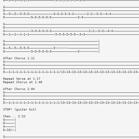
E——1——1——1—1—1——————————————5—5—5—5—5—5——3—3—————————————————————————————
G————————————————————————————————————————————————————————————————————————
D————————————————————————————————————————————————————————————————————————
A——5——5——5—5—5—————————————3—3—3—3—3—3———————2—2——3—3——4—4———————————————
E——————————————5—5—5—5—5—5——————————————3—3——————————————————————————————
G————————————————————————————————————————————————————————————————————————
D————————————————————————————————————————————————————————————————————————
A——————————————3—3—3—3—3—3————————————————————2—2——3—3——4—4——————————————
E——1——1——1—1—1——————————————5—5—5—5—5—5——3—3—————————————————————————————
G——————————————————————————————————————————————————|
D——————————————————————————————————————————————————|
A——5——5——5—5—5—————————————3~~~~~~~————————————————|
E——————————————5—5—5—5—5—5——————————————3~~~~~~~~——|
After Chorus 1:11
G————————————————————————————————————————————————————————————————————————
D————————————————————————————————————————————————————————————————————————
A————————————————————————————————————————————————————————————————————————
E——1—1—1—1—1—1—1—1—1—1—1—1—1—1/13—13—13—13—13—13—13—13—13—13—13—13—13—13—
Repeat Verse at 1:17
Repeat Chorus at 1:40
After Chorus 2:04
G————————————————————————————————————————————————————————————————————————
D————————————————————————————————————————————————————————————————————————
A————————————————————————————————————————————————————————————————————————
E——1—1—1—1—1—1—1—1—1—1—1—1—1—1/13—13—13—13—13—13—13—13—13—13—13—13—13—13—
STOP! (guitar bit)
then... 2:22
G—————|
D—————|
A—————|
E—10/—|
G————————————————————————————————————————————————————————————————————————