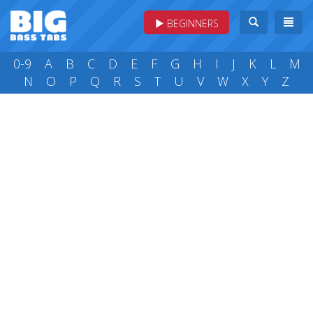
BEGINNERS
0-9
A
B
C
D
E
F
G
H
I
J
K
L
M
N
O
P
Q
R
S
T
U
V
W
X
Y
Z