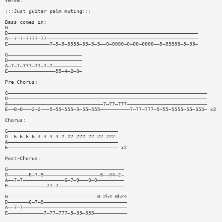
Verse:
:::Just guitar palm muting:::
Bass comes in:
G————————————————————————————————————————————————————————————————
D————————————————————————————————————————————————————————————————
A——7—7—7777—77———————————————————————————————————————————————————
E——————————————7—5—5—5555—55—5—5——0—0000—0—00—0000——5—55555—5—55—
G—————————————————————————
D—————————————————————————
A—7—7—777—77—7—7——————————
E————————————————55—4—2—0—
Pre Chorus:
G———————————————————————————————————————————————————————————————————
D———————————————————————————————————————————————————————————————————
A————————————————————————————————7—77—777———————————————————————————
E——0—0———2—2———5—55—555—5—55—555——————————7—77—777—5—55—5555—55—555— x2
Chorus:
G—————————————————————————————————————
D——6—6—6—6—4—4—4—4—2—22—222—22—22—222—
A—————————————————————————————————————
E————————————————————————————————————— x2
Post—Chorus:
G———————————————————————————————————————
D———————6—7—9———————————————————6——44—2—
A——7—7——————————————6—7—9———0—0—————————
E—————————————77—7——————————————————————
G——————————————————————————————0—2h4—0h24
D———————6—7—9————————————————————————————
A——7—7———————————————————————————————————
E————————————7—77—777—5—55—555———————————