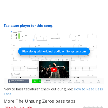
Tablature player for this song:
New to bass tablature? Check out our guide:
How to Read Bass
Tabs
.
More The Unsung Zeros bass tabs
Miracle bass tabs