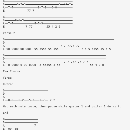
G———————————————————————————————————————
D———————6—7—9———————————————————6——44—2—
A——7—7——————————————6—7—9———0—0—————————
E—————————————77—7——————————————————————
G———————————————————————————————————————
D——————6—7—9————————————————————————————
A——7—7————————————6—7—9—————————————————
E————————————7—77————————55—4—2—0———————
Verse 2:
G———————————————————————————————————————————————————————————————
D———————————————————————————————————————————————————————————————
A————————————————————————————————7—7—7777—77————————————————————
E—00—0000—00—000——55—5555—55—555—————————————7—5—5—5555—55—5—5——
G——————————————————————————————————————————————————————————
D——————————————————————————————————————————————————————————
A——————————————————————————————————7—7—777—77—7—7——————————
E——0—0000—0—00—0000——5—55555—5—55—————————————————55—4—2—0—
Pre Chorus
Verse
Outro:
G—————————————————————————
D—————————————————————————
A—————————————————————————
E——0—0———2—2———5—5———7—7—— x 2
Hit each note twice, then pause while guitar 1 and guitar 2 do riff.
End:
G———————————————————
D———————————————————
A—————————————————7—
E——00——55———————————