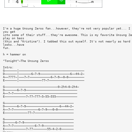
I'm a huge Unsung Zeros fan...however, they're not very popular yet... I 
you get
into some of their stuff...they're awesome. This is my favorite Unsung Ze
play on bass
(this and "Kristina"). I tabbed this out myself. It's not nearly as hard 
looks...have
fun.
h = hammer on
"Tonight"—The Unsung Zeros
Intro:
G———————|—————————————————————————————————————
D———————|———————6—7—9—————————————————6——44—2—
A——7777—|———7—7————————————6—7—9——0—0—————————
E———————|—————————————77—7————————————————————
G——————————————————————————————0—2h4—0—2h4—
D———————6—7—9—————————————————————————————
A——7—7————————————————————————————————————
E————————————7—77—777—5—55—555————————————
G———————————————————————————————————————
D———————6—7—9———————————————————6——44—2—
A——7—7——————————————6—7—9———0—0—————————
E—————————————77—7——————————————————————
G———————————————————————————————————————
D——————6—7—9————————————————————————————
A——7—7————————————6—7—9—————————————————
E————————————7—77————————55—4—2—0———————