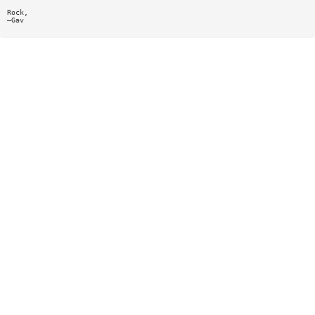
Rock,
—Gav