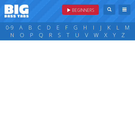
BEGINNERS
0-9
A
B
C
D
E
F
G
H
I
J
K
L
M
N
O
P
Q
R
S
T
U
V
W
X
Y
Z