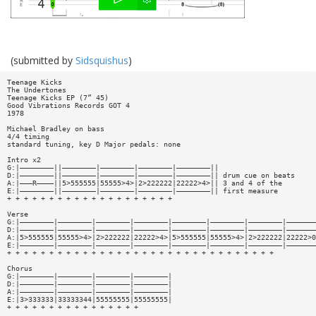
(submitted by
Sidsquishus
)
Teenage Kicks
The Undertones
Teenage Kicks EP (7” 45)
Good Vibrations Records GOT 4
1978
Michael Bradley on bass
4/4 timing
standard tuning, key D Major pedals: none
Intro x2
G:|————————||————————|————————|————————|————————||
D:|————————||————————|————————|————————|————————|| drum cue on beats
A:|———R————||5>555555|55555>4>|2>222222|22222>4>|| 3 and 4 of the
E:|————————||————————|————————|————————|————————|| first measure
+ + + + + + + + + + + + + + + + + + + +
Verse
G:|————————|————————|————————|————————|————————|————————|————————|———————
D:|————————|————————|————————|————————|————————|————————|————————|———————
A:|5>555555|55555>4>|2>222222|22222>4>|5>555555|55555>4>|2>222222|22222>0
E:|————————|————————|————————|————————|————————|————————|————————|———————
+ + + + + + + + + + + + + + + + + + + + + + + + + + + + + + + +
Chorus
G:|————————|————————|————————|————————|
D:|————————|————————|————————|————————|
A:|————————|————————|————————|————————|
E:|3>333333|33333344|55555555|55555555|
+ + + + + + + + + + + + + + + +