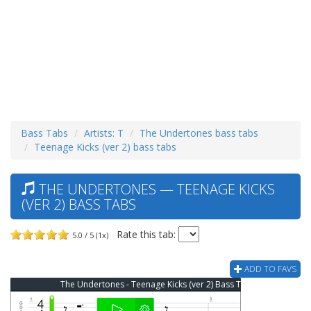
Bass Tabs
Artists: T
The Undertones bass tabs
Teenage Kicks (ver 2) bass tabs
THE UNDERTONES — TEENAGE KICKS
(VER 2) BASS TABS
Rate this tab:
5.0 / 5 (1x)
ADD TO FAVS
The Undertones - Teenage Kicks (ver 2) Bass Tab