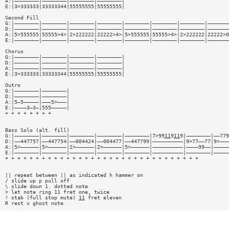
A:|————————|————————|————————|————————|
E:|3>333333|33333344|55555555|55555555|
Second Fill
G:|————————|————————|————————|————————|————————|————————|————————|———————
D:|————————|————————|————————|————————|————————|————————|————————|———————
A:|5>555555|55555>4>|2>222222|22222>4>|5>555555|55555>4>|2>222222|22222>0
E:|————————|————————|————————|————————|————————|————————|————————|———————
Chorus
G:|————————|————————|————————|————————|
D:|————————|————————|————————|————————|
A:|————————|————————|————————|————————|
E:|3>333333|33333344|55555555|55555555|
Outro
G:|————————|————————|
D:|————————|————————|
A:|5—5—————|———5>———|
E:|————3—3—|555—————|
+ + + + + + + +
Bass Solo (alt. fill)
G:|————————|————————|————————|————————|————————|7>99
11
9
11
9|————————|——779
D:|——447757|——447754|——004424|——004477|——447799|——————————|9>77——77|9>———
A:|5>——————|5>——————|2>——————|2>——————|5>——————|——————————|————99——|—————
E:|————————|————————|————————|————————|————————|——————————|————————|—————
+ + + + + + + + + + + + + + + + + + + + + + + + + + + + + + + +
|| repeat between || as indicated h hammer on
/ slide up p pull off
\ slide down 1. dotted note
> let note ring 11 fret one, twice
! stab (full stop mute)
11
fret eleven
R rest x ghost note