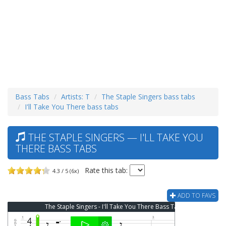
Bass Tabs
Artists: T
The Staple Singers bass tabs
I'll Take You There bass tabs
THE STAPLE SINGERS — I'LL TAKE YOU
THERE BASS TABS
Rate this tab:
4.3 / 5 (6x)
ADD TO FAVS
The Staple Singers - I'll Take You There Bass Tab