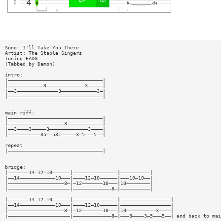
Song: I'll Take You There
Artist: The Staple Singers
Tuning:EADG
(Tabbed by Damon)
intro:
|————————————————————————————————|
|————————————3—————————————3—————|
|——3——————————————3————————————3—|
|————————————————————————————————|
main riff:
|————————————————————————————————|
|———————————————————3————————————|
|——3————3—————3—————————————3————|
|———————————35——531—————3—5———5——|
repeat
|————————————————————————————————|
bridge:
|———————14—12—10——————|———————————————|——————————|
|——14————————————10———|————12—10——————|———10—10——|
|———————————————————8—|—12———————10———|10————————|
|—————————————————————|—————————————8—|——————————|
|———————14—12—10——————|———————————————|—————————————————|
|——14————————————10———|————12—10——————|—————————————————|
|———————————————————8—|—12———————10———|10——————————3————|
|—————————————————————|—————————————8—|———8————3—5———5——| and back to mai