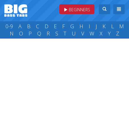
BEGINNERS
0-9
A
B
C
D
E
F
G
H
I
J
K
L
M
N
O
P
Q
R
S
T
U
V
W
X
Y
Z