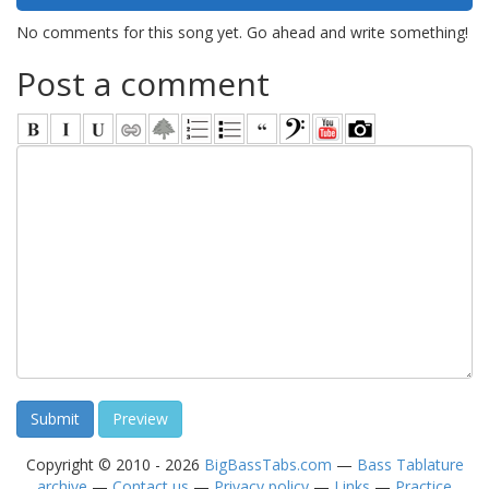
No comments for this song yet. Go ahead and write something!
Post a comment
Copyright © 2010 - 2026
BigBassTabs.com
—
Bass Tablature
archive
—
Contact us
—
Privacy policy
—
Links
—
Practice