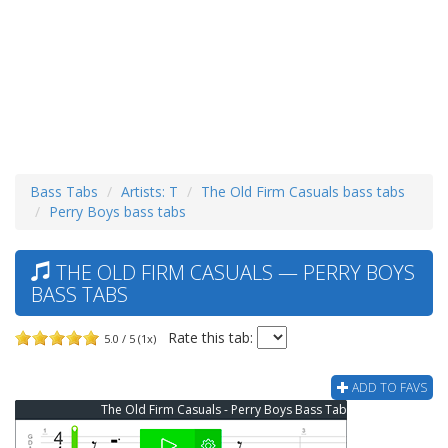
Bass Tabs
Artists: T
The Old Firm Casuals bass tabs
Perry Boys bass tabs
THE OLD FIRM CASUALS — PERRY BOYS
BASS TABS
Rate this tab:
5.0 / 5 (1x)
ADD TO FAVS
The Old Firm Casuals - Perry Boys Bass Tab