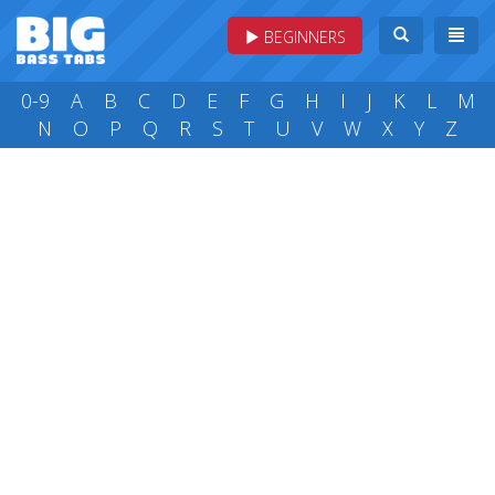
BEGINNERS
0-9
A
B
C
D
E
F
G
H
I
J
K
L
M
N
O
P
Q
R
S
T
U
V
W
X
Y
Z