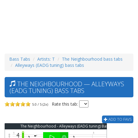
Bass Tabs
Artists: T
The Neighbourhood bass tabs
Alleyways (EADG tuning) bass tabs
THE NEIGHBOURHOOD — ALLEYWAYS
(EADG TUNING) BASS TABS
Rate this tab:
5.0 / 5 (2x)
ADD TO FAVS
The Neighbourhood - Alleyways (EADG tuning) Bass Tab