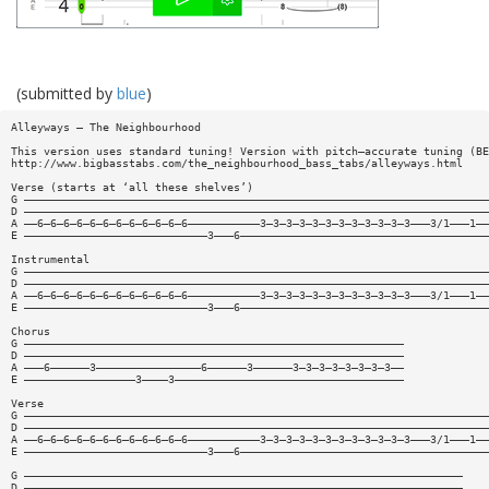
(submitted by
blue
)
Alleyways — The Neighbourhood
This version uses standard tuning! Version with pitch—accurate tuning (BE
http://www.bigbasstabs.com/the_neighbourhood_bass_tabs/alleyways.html
Verse (starts at ‘all these shelves’)
G ———————————————————————————————————————————————————————————————————————
D ———————————————————————————————————————————————————————————————————————
A ——6—6—6—6—6—6—6—6—6—6—6—6———————————3—3—3—3—3—3—3—3—3—3—3—3———3/1———1——
E ————————————————————————————3———6——————————————————————————————————————
Instrumental
G ———————————————————————————————————————————————————————————————————————
D ———————————————————————————————————————————————————————————————————————
A ——6—6—6—6—6—6—6—6—6—6—6—6———————————3—3—3—3—3—3—3—3—3—3—3—3———3/1———1——
E ————————————————————————————3———6——————————————————————————————————————
Chorus
G ——————————————————————————————————————————————————————————
D ——————————————————————————————————————————————————————————
A ———6——————3————————————————6——————3——————3—3—3—3—3—3—3—3——
E —————————————————3————3———————————————————————————————————
Verse
G ———————————————————————————————————————————————————————————————————————
D ———————————————————————————————————————————————————————————————————————
A ——6—6—6—6—6—6—6—6—6—6—6—6———————————3—3—3—3—3—3—3—3—3—3—3—3———3/1———1——
E ————————————————————————————3———6——————————————————————————————————————
G ———————————————————————————————————————————————————————————————————
D ———————————————————————————————————————————————————————————————————