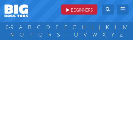
BEGINNERS
0-9
A
B
C
D
E
F
G
H
I
J
K
L
M
N
O
P
Q
R
S
T
U
V
W
X
Y
Z