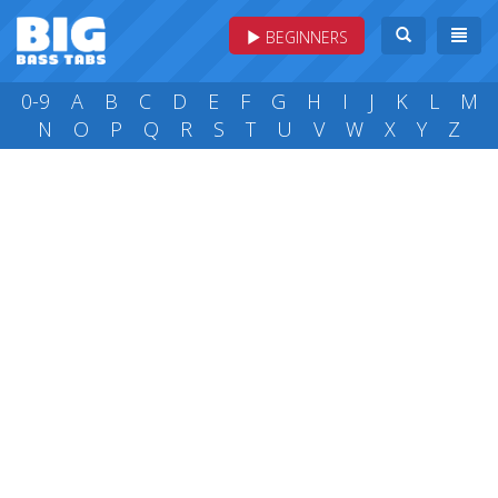
BEGINNERS
0-9
A
B
C
D
E
F
G
H
I
J
K
L
M
N
O
P
Q
R
S
T
U
V
W
X
Y
Z