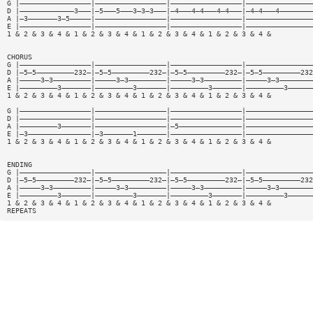
G |—————————————————|—————————————————|—————————————————|————————————————
D |—————————————3———|—5———5———3—3—3———|—4———4—4———4—4———|—4—4———4————————
A |—3———————3—5—————|—————————————————|—————————————————|————————————————
E |—————————————————|—————————————————|—————————————————|————————————————
1 & 2 & 3 & 4 & 1 & 2 & 3 & 4 & 1 & 2 & 3 & 4 & 1 & 2 & 3 & 4 &
CHORUS
G |—————————————————|—————————————————|—————————————————|————————————————
D |—5—5—————————232—|—5—5—————————232—|—5—5—————————232—|—5—5—————————232
A |—————3—3—————————|—————3—3—————————|—————3—3—————————|—————3—3————————
E |—————————3———————|—————————3———————|—————————3———————|—————————3——————
1 & 2 & 3 & 4 & 1 & 2 & 3 & 4 & 1 & 2 & 3 & 4 & 1 & 2 & 3 & 4 &
G |—————————————————|—————————————————|—————————————————|————————————————
D |—————————————————|—————————————————|—————————————————|————————————————
A |—————————3———————|—————————————————|—5———————————————|————————————————
E |—3———————————————|—3———————1———————|—————————————————|————————————————
1 & 2 & 3 & 4 & 1 & 2 & 3 & 4 & 1 & 2 & 3 & 4 & 1 & 2 & 3 & 4 &
ENDING
G |—————————————————|—————————————————|—————————————————|————————————————
D |—5—5—————————232—|—5—5—————————232—|—5—5—————————232—|—5—5—————————232
A |—————3—3—————————|—————3—3—————————|—————3—3—————————|—————3—3————————
E |—————————3———————|—————————3———————|—————————3———————|—————————3——————
1 & 2 & 3 & 4 & 1 & 2 & 3 & 4 & 1 & 2 & 3 & 4 & 1 & 2 & 3 & 4 &
REPEATS