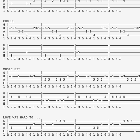
D |—————————————3———|—5———5———3—3—3———|—4———4—4———4—4———|—4—4———4————————
A |—3———————3—5—————|—————————————————|—————————————————|————————————————
E |—————————————————|—————————————————|—————————————————|————————————————
1 & 2 & 3 & 4 & 1 & 2 & 3 & 4 & 1 & 2 & 3 & 4 & 1 & 2 & 3 & 4 &
CHORUS
G |—————————————————|—————————————————|—————————————————|————————————————
D |—5—5—————————232—|—5—5—————————232—|—5—5—————————232—|—5—5—————————232
A |—————3—3—————————|—————3—3—————————|—————3—3—————————|—————3—3————————
E |—————————3———————|—————————3———————|—————————3———————|—————————3——————
1 & 2 & 3 & 4 & 1 & 2 & 3 & 4 & 1 & 2 & 3 & 4 & 1 & 2 & 3 & 4 &
G |—————————————————|—————————————————|—————————————————|————————————————
D |—————————————————|—————————————————|—————————————————|————————————————
A |—————————3———————|—————————————————|—5———————————————|————————————————
E |—3———————————————|—3———————1———————|—————————————————|————————————————
1 & 2 & 3 & 4 & 1 & 2 & 3 & 4 & 1 & 2 & 3 & 4 & 1 & 2 & 3 & 4 &
MUSIC BIT
G |—————————————————|—————————————————|—————————————————|————————————————
D |—5———5—————4—3———|—————————————3———|—5———5—3———————3—|—5———5—3———————3
A |—————————————————|—5—5———5—3—5—————|—————————5—5—5———|—————————5—5—5——
E |—————————————————|—————————————————|—————————————————|————————————————
1 & 2 & 3 & 4 & 1 & 2 & 3 & 4 & 1 & 2 & 3 & 4 & 1 & 2 & 3 & 4 &
G |—————————————————|—————————————————|—————————————————|————————————————
D |—5———5———4—3—————|—————————————3———|—5———5—3———————3—|—5—5—3—5————————
A |—————————————————|—5—5———5—3—5—————|—————————5—5—5———|————————————————
E |—————————————————|—————————————————|—————————————————|————————————————
1 & 2 & 3 & 4 & 1 & 2 & 3 & 4 & 1 & 2 & 3 & 4 & 1 & 2 & 3 & 4 &
LOVE WAS HARD TO ...
G |—————————————————|———————4—5—4—————|—————————————————|———————4—5—4————
D |—————————————3———|—5———5———————————|—————————————3———|—5———5——————————
A |—3———————3—5—————|—————————————————|—3———————3—5—————|————————————————
E |—————————————————|—————————————5———|—————————————————|—————————————5——
1 & 2 & 3 & 4 & 1 & 2 & 3 & 4 & 1 & 2 & 3 & 4 & 1 & 2 & 3 & 4 &