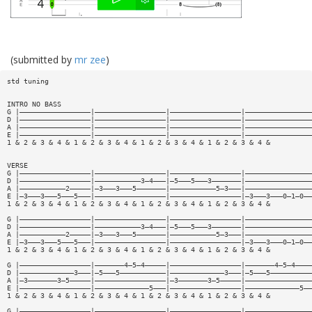
(submitted by
mr zee
)
std tuning
INTRO NO BASS
G |—————————————————|—————————————————|—————————————————|————————————————
D |—————————————————|—————————————————|—————————————————|————————————————
A |—————————————————|—————————————————|—————————————————|————————————————
E |—————————————————|—————————————————|—————————————————|————————————————
1 & 2 & 3 & 4 & 1 & 2 & 3 & 4 & 1 & 2 & 3 & 4 & 1 & 2 & 3 & 4 &
VERSE
G |—————————————————|—————————————————|—————————————————|————————————————
D |—————————————————|———————————3—4———|—5———5———3———————|————————————————
A |———————————2—————|—3———3———5———————|———————————5—3———|————————————————
E |—3———3———5———5———|—————————————————|—————————————————|—3———3———0—1—0——
1 & 2 & 3 & 4 & 1 & 2 & 3 & 4 & 1 & 2 & 3 & 4 & 1 & 2 & 3 & 4 &
G |—————————————————|—————————————————|—————————————————|————————————————
D |—————————————————|———————————3—4———|—5———5———3———————|————————————————
A |———————————2—————|—3———3———5———————|———————————5—3———|————————————————
E |—3———3———5———5———|—————————————————|—————————————————|—3———3———0—1—0——
1 & 2 & 3 & 4 & 1 & 2 & 3 & 4 & 1 & 2 & 3 & 4 & 1 & 2 & 3 & 4 &
G |—————————————————|———————4—5—4—————|—————————————————|———————4—5—4————
D |—————————————3———|—5———5———————————|—————————————3———|—5———5——————————
A |—3———————3—5—————|—————————————————|—3———————3—5—————|————————————————
E |—————————————————|—————————————5———|—————————————————|—————————————5——
1 & 2 & 3 & 4 & 1 & 2 & 3 & 4 & 1 & 2 & 3 & 4 & 1 & 2 & 3 & 4 &
G |—————————————————|—————————————————|—————————————————|————————————————