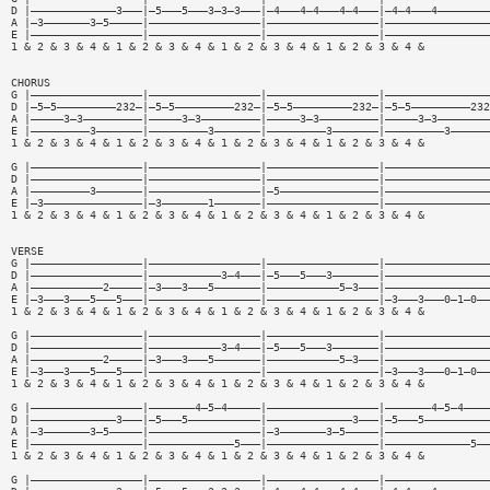
D |—————————————3———|—5———5———3—3—3———|—4———4—4———4—4———|—4—4———4————————
A |—3———————3—5—————|—————————————————|—————————————————|————————————————
E |—————————————————|—————————————————|—————————————————|————————————————
1 & 2 & 3 & 4 & 1 & 2 & 3 & 4 & 1 & 2 & 3 & 4 & 1 & 2 & 3 & 4 &
CHORUS
G |—————————————————|—————————————————|—————————————————|————————————————
D |—5—5—————————232—|—5—5—————————232—|—5—5—————————232—|—5—5—————————232
A |—————3—3—————————|—————3—3—————————|—————3—3—————————|—————3—3————————
E |—————————3———————|—————————3———————|—————————3———————|—————————3——————
1 & 2 & 3 & 4 & 1 & 2 & 3 & 4 & 1 & 2 & 3 & 4 & 1 & 2 & 3 & 4 &
G |—————————————————|—————————————————|—————————————————|————————————————
D |—————————————————|—————————————————|—————————————————|————————————————
A |—————————3———————|—————————————————|—5———————————————|————————————————
E |—3———————————————|—3———————1———————|—————————————————|————————————————
1 & 2 & 3 & 4 & 1 & 2 & 3 & 4 & 1 & 2 & 3 & 4 & 1 & 2 & 3 & 4 &
VERSE
G |—————————————————|—————————————————|—————————————————|————————————————
D |—————————————————|———————————3—4———|—5———5———3———————|————————————————
A |———————————2—————|—3———3———5———————|———————————5—3———|————————————————
E |—3———3———5———5———|—————————————————|—————————————————|—3———3———0—1—0——
1 & 2 & 3 & 4 & 1 & 2 & 3 & 4 & 1 & 2 & 3 & 4 & 1 & 2 & 3 & 4 &
G |—————————————————|—————————————————|—————————————————|————————————————
D |—————————————————|———————————3—4———|—5———5———3———————|————————————————
A |———————————2—————|—3———3———5———————|———————————5—3———|————————————————
E |—3———3———5———5———|—————————————————|—————————————————|—3———3———0—1—0——
1 & 2 & 3 & 4 & 1 & 2 & 3 & 4 & 1 & 2 & 3 & 4 & 1 & 2 & 3 & 4 &
G |—————————————————|———————4—5—4—————|—————————————————|———————4—5—4————
D |—————————————3———|—5———5———————————|—————————————3———|—5———5——————————
A |—3———————3—5—————|—————————————————|—3———————3—5—————|————————————————
E |—————————————————|—————————————5———|—————————————————|—————————————5——
1 & 2 & 3 & 4 & 1 & 2 & 3 & 4 & 1 & 2 & 3 & 4 & 1 & 2 & 3 & 4 &
G |—————————————————|—————————————————|—————————————————|————————————————