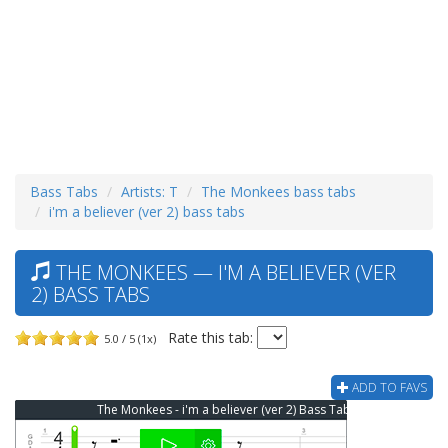
Bass Tabs
Artists: T
The Monkees bass tabs
i'm a believer (ver 2) bass tabs
THE MONKEES — I'M A BELIEVER (VER
2) BASS TABS
Rate this tab:
5.0 / 5 (1x)
ADD TO FAVS
The Monkees - i'm a believer (ver 2) Bass Tab