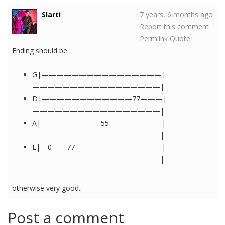
Slarti
7 years, 6 months ago
Report this comment
Permlink
Quote
Ending should be
G|————————————————|
—————————————————|
D|————————————77———|
—————————————————|
A|————————55———————|
—————————————————|
E|—0——77———————————–|
—————————————————|
otherwise very good..
Post a comment