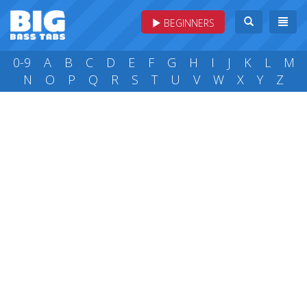
BEGINNERS
0-9
A
B
C
D
E
F
G
H
I
J
K
L
M
N
O
P
Q
R
S
T
U
V
W
X
Y
Z