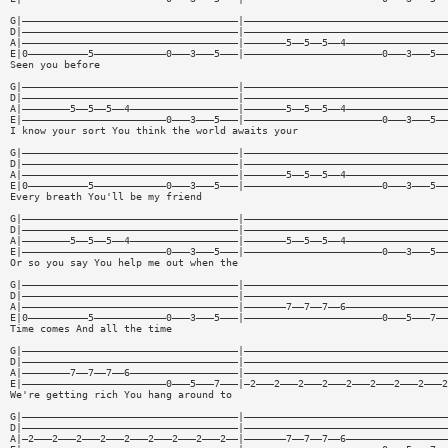
G|————————————————————————————————————|——————————————————————————————————
D|————————————————————————————————————|——————————————————————————————————
A|————————————————————————————————————|———————5——5——5——4—————————————————
E|0——————————5————————————0———3———5———|———————————————————————0———3———5——
Seen you before
G|————————————————————————————————————|——————————————————————————————————
D|————————————————————————————————————|——————————————————————————————————
A|————————5——5——5——4——————————————————|———————5——5——5——4—————————————————
E|————————————————————————0———3———5———|———————————————————————0———3———5——
I know your sort You think the world awaits your
G|————————————————————————————————————|——————————————————————————————————
D|————————————————————————————————————|——————————————————————————————————
A|————————————————————————————————————|———————5——5——5——4—————————————————
E|0——————————5————————————0———3———5———|———————————————————————0———3———5——
Every breath You'll be my friend
G|————————————————————————————————————|——————————————————————————————————
D|————————————————————————————————————|——————————————————————————————————
A|————————5——5——5——4——————————————————|———————5——5——5——4—————————————————
E|————————————————————————0———3———5———|———————————————————————0———3———5——
Or so you say You help me out when the
G|————————————————————————————————————|——————————————————————————————————
D|————————————————————————————————————|——————————————————————————————————
A|————————————————————————————————————|———————7——7——7——6—————————————————
E|0——————————5————————————0———3———5———|———————————————————————0———5———7——
Time comes And all the time
G|————————————————————————————————————|——————————————————————————————————
D|————————————————————————————————————|——————————————————————————————————
A|————————7——7——7——6——————————————————|——————————————————————————————————
E|————————————————————————0———5———7———|—2———2———2———2———2———2———2———2———2
We're getting rich You hang around to
G|————————————————————————————————————|——————————————————————————————————
D|————————————————————————————————————|——————————————————————————————————
A|—2———2———2———2———2———2———2———2———2——|———————7——7——7——6—————————————————