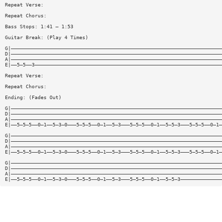
Repeat Verse:
Repeat Chorus:
Bass Stops: 1:41 — 1:53
Guitar Break: (Play 4 Times)
G|———————————————————————————————————————————————————————————————————————
D|———————————————————————————————————————————————————————————————————————
A|———————————————————————————————————————————————————————————————————————
E|——5—5——3———————————————————————————————————————————————————————————————
Repeat Verse:
Repeat Chorus:
Ending: (Fades Out)
G|———————————————————————————————————————————————————————————————————————
D|———————————————————————————————————————————————————————————————————————
A|———————————————————————————————————————————————————————————————————————
E|——5—5—5——0—1——5—3—0———5—5—5——0—1——5—3———5—5—5——0—1——5—5—3———5—5—5——0—1—
G|———————————————————————————————————————————————————————————————————————
D|———————————————————————————————————————————————————————————————————————
A|———————————————————————————————————————————————————————————————————————
E|——5—5—5——0—1——5—3—0———5—5—5——0—1——5—3———5—5—5——0—1——5—5—3———5—5—5——0—1—
G|———————————————————————————————————————————————————————————————————————
D|———————————————————————————————————————————————————————————————————————
A|———————————————————————————————————————————————————————————————————————
E|——5—5—5——0—1——5—3—0———5—5—5——0—1——5—3———5—5—5——0—1——5—5—3——————————————