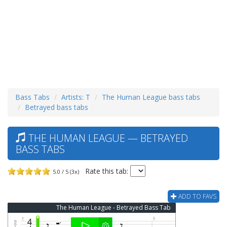
Bass Tabs
Artists: T
The Human League bass tabs
Betrayed bass tabs
THE HUMAN LEAGUE — BETRAYED
BASS TABS
Rate this tab:
5.0 / 5 (3x)
ADD TO FAVS
The Human League - Betrayed Bass Tab