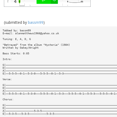
(submitted by
bassm99
)
Tabbed by: bassm99
E—mail:
alanmatthews1966@yahoo.co.uk
Tuning: E, A, D, G
"Betrayed" from the album "Hysteria" (1984)
Written by Oakey/Wright
Bass Starts: 0:05
Intro:
G|———————————————————————————————————————————————————————————————————————
D|———————————————————————————————————————————————————————————————————————
A|———————————————————————————————————————————————————————————————————————
E|——5—5—5——0—1——5—3—0———5—5—5——0—1——5—3——————————————————————————————————
Verse:
G|———————————————————————————————————————————————————————————————————————
D|———————————————————————————————————————————————————————————————————————
A|———————————————————————————————————————————————————————————————————————
E|——5—5—5——0—1——5—3—0———5—5—5——0—1——5—3———5—5—5——0—1——5—5—3———5—5—5——0—1—
Chorus:
G|———————————————————————————————————————————————————————————————————————
D|———————————————————————————————————————————————————————————————————————
A|——————————————————5—3—5————————————————————————————————————————————————
E|——5—3—5———5—3—5———————————5—3—5————————————————————————————————————————