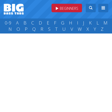
BEGINNERS
0-9
A
B
C
D
E
F
G
H
I
J
K
L
M
N
O
P
Q
R
S
T
U
V
W
X
Y
Z