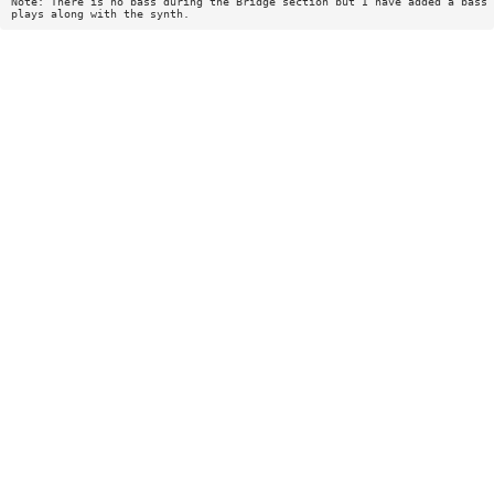
Note: There is no bass during the Bridge section but I have added a bass 
plays along with the synth.