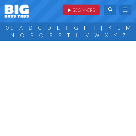
BEGINNERS
0-9
A
B
C
D
E
F
G
H
I
J
K
L
M
N
O
P
Q
R
S
T
U
V
W
X
Y
Z