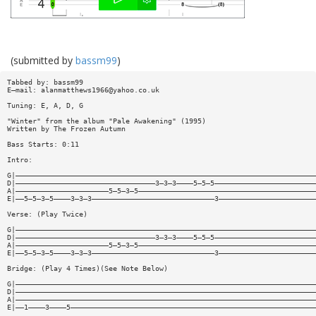
(submitted by
bassm99
)
Tabbed by: bassm99
E—mail:
alanmatthews1966@yahoo.co.uk
Tuning: E, A, D, G
"Winter" from the album "Pale Awakening" (1995)
Written by The Frozen Autumn
Bass Starts: 0:11
Intro:
G|———————————————————————————————————————————————————————————————————————
D|—————————————————————————————————3—3—3————5—5—5————————————————————————
A|——————————————————————5—5—3—5——————————————————————————————————————————
E|——5—5—3—5————3—3—3—————————————————————————————3———————————————————————
Verse: (Play Twice)
G|———————————————————————————————————————————————————————————————————————
D|—————————————————————————————————3—3—3————5—5—5————————————————————————
A|——————————————————————5—5—3—5——————————————————————————————————————————
E|——5—5—3—5————3—3—3—————————————————————————————3———————————————————————
Bridge: (Play 4 Times)(See Note Below)
G|———————————————————————————————————————————————————————————————————————
D|———————————————————————————————————————————————————————————————————————
A|———————————————————————————————————————————————————————————————————————
E|——1————3————5——————————————————————————————————————————————————————————