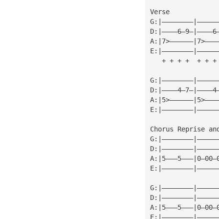
Verse
G:|————————|—————
D:|————6—9—|————6
A:|7>——————|7>———
E:|————————|—————
   + + + +  + + +
G:|————————|—————
D:|————4—7—|————4
A:|5>——————|5>———
E:|————————|—————
Chorus Reprise an
G:|————————|—————
D:|————————|—————
A:|5———5———|0—00—
E:|————————|—————
G:|————————|—————
D:|————————|—————
A:|5———5———|0—00—
E:|————————|—————