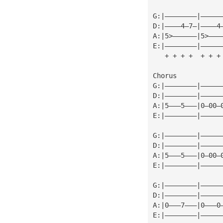
G:|————————|—————
D:|————4—7—|————4
A:|5>——————|5>———
E:|————————|—————
   + + + +  + + +
Chorus
G:|————————|—————
D:|————————|—————
A:|5———5———|0—00—
E:|————————|—————
G:|————————|—————
D:|————————|—————
A:|5———5———|0—00—
E:|————————|—————
G:|————————|—————
D:|————————|—————
A:|0———7———|0———0
E:|————————|—————