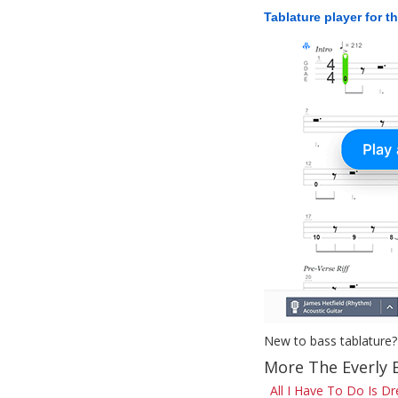
Tablature player for t
New to bass tablature?
More The Everly 
All I Have To Do Is D