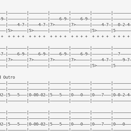
———|————————|————————|————————|————————|————————|———————
—9—|————————|————————|————6—9—|————6—9—|————————|———————
———|————4—7—|————4—7—|7>——————|7>——————|————4—7—|——0—2—4
———|5>——————|5>——————|————————|————————|5>——————|5——————
 +  + + + +  + + + +  + + + +  + + + +  + + + +  + + + +
———|————————|————————|————————|————————|————————|———————
—7—|————6—9—|————6—9—|————6—9—|————6—9—|————————|——7————
———|7>——————|7>——————|7>——————|7>——————|————4—7—|————9—7
———|————————|————————|————————|————————|5>——————|5——————
d Outro
———|————————|————————|————————|————————|————————|———————
———|————————|————————|————————|————————|————————|———————
02—|5———5———|0—00—02—|5———5———|0———0———|0———7———|0—0—2—4
———|————————|————————|————————|————————|————————|———————
———|————————|————————|————————|————————|————————|———————
———|————————|————————|————————|————————|————————|———————
02—|5———5———|0—00—02—|5———5———|0———0———|0———7———|0———0——
———|————————|————————|————————|————————|————————|———————