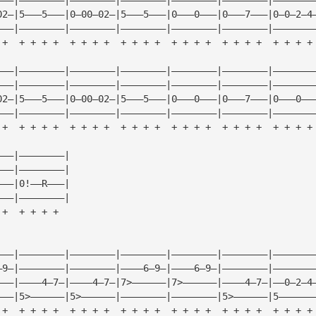
02—|5———5———|0—00—02—|5———5———|0———0———|0———7———|0—0—2—4
———|————————|————————|————————|————————|————————|———————
 +  + + + +  + + + +  + + + +  + + + +  + + + +  + + + +
———|————————|————————|————————|————————|————————|———————
———|————————|————————|————————|————————|————————|———————
02—|5———5———|0—00—02—|5———5———|0———0———|0———7———|0———0——
———|————————|————————|————————|————————|————————|———————
 +  + + + +  + + + +  + + + +  + + + +  + + + +  + + + +
———|————————|
———|————————|
———|0!——R———|
———|————————|
 +  + + + +
———|————————|————————|————————|————————|————————|———————
—9—|————————|————————|————6—9—|————6—9—|————————|———————
———|————4—7—|————4—7—|7>——————|7>——————|————4—7—|——0—2—4
———|5>——————|5>——————|————————|————————|5>——————|5——————
 +  + + + +  + + + +  + + + +  + + + +  + + + +  + + + +