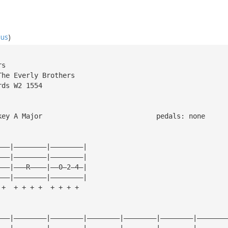
hus
)
rs
The Everly Brothers
rds W2 1554
standard tuning, key A Major				pedals: none
———|————————|————————|
———|————————|————————|
———|———R————|——0—2—4—|
———|————————|————————|
 +  + + + +  + + + +
———|————————|————————|————————|————————|————————|———————
———|————————|————————|————————|————————|————————|———————