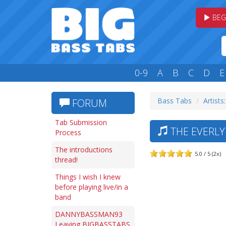
BEG
0-9
A
B
C
D
E
Bass Tabs
Artists
FORUM
Tab Submission
THE EVERLY
Process
The introductions
5.0 / 5 (2x)
thread!
Things I wish I knew
before playing live/in a
band
DANNYBASSMAN93
Leaving BIGBASSTABS