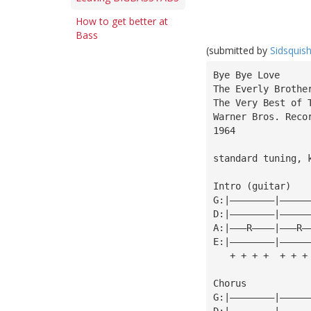
How to get better at
Bass
(submitted by
Sidsquis
Bye Bye Love
The Everly Brothe
The Very Best of 
Warner Bros. Reco
1964
Intro (guitar)
G:|————————|—————
D:|————————|—————
A:|———R————|———R—
E:|————————|—————
   + + + +  + + +
Chorus
G:|————————|—————
D:|————————|—————