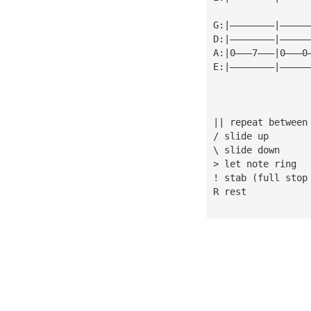
G:|————————|—————
D:|————————|—————
A:|0———7———|0———0
E:|————————|—————