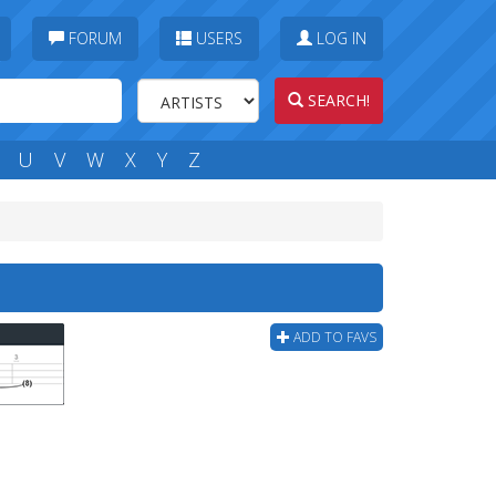
FORUM
USERS
LOG IN
SEARCH!
U
V
W
X
Y
Z
ADD TO FAVS