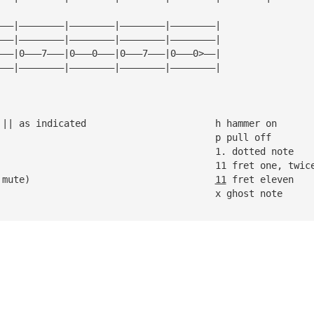
———|————————|————————|————————|————————|
———|————————|————————|————————|————————|
———|0———7———|0———0———|0———7———|0———0>——|
———|————————|————————|————————|————————|
|| repeat between || as indicated			h hammer on
/ slide up						p pull off
\ slide down						1. dotted note
> let note ring						11 fret one, twic
! stab (full stop mute)					
11
 fret eleven
R rest							x ghost note