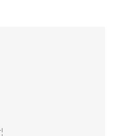
—|
—|