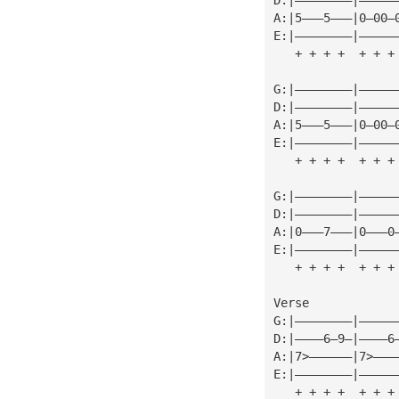
A:|5———5———|0—00—
E:|————————|—————
   + + + +  + + +
G:|————————|—————
D:|————————|—————
A:|5———5———|0—00—
E:|————————|—————
   + + + +  + + +
G:|————————|—————
D:|————————|—————
A:|0———7———|0———0
E:|————————|—————
   + + + +  + + +
Verse
G:|————————|—————
D:|————6—9—|————6
A:|7>——————|7>———
E:|————————|—————
   + + + +  + + +