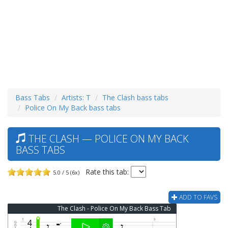
Bass Tabs
Artists: T
The Clash bass tabs
Police On My Back bass tabs
THE CLASH — POLICE ON MY BACK
BASS TABS
Rate this tab:
5.0 / 5 (6x)
ADD TO FAVS
The Clash - Police On My Back Bass Tab