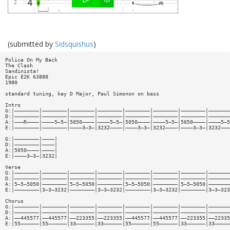
(submitted by
Sidsquishus
)
Police On My Back
The Clash
Sandinista!
Epic E2K 63888
1980
standard tuning, key D Major, Paul Simonon on bass
Intro
G:|————————|————————|————————|————————|————————|————————|————————|———————
D:|————————|————————|————————|————————|————————|————————|————————|———————
A:|———R————|————5—5—|5050————|————5—5—|5050————|————5—5—|5050————|————5—5
E:|————————|————————|————3—3—|3232————|————3—3—|3232————|————3—3—|3232———
G:|————————|————|
D:|————————|————|
A:|5050————|————|
E:|————3—3—|3232|
Verse
G:|————————|————————|————————|————————|————————|————————|————————|———————
D:|————————|————————|————————|————————|————————|————————|————————|———————
A:|5—5—5050|————————|5—5—5050|————————|5—5—5050|————————|5—5—5050|———————
E:|————————|3—3—3232|————————|3—3—3232|————————|3—3—3232|————————|3—3—323
Chorus
G:|————————|————————|————————|————————|————————|————————|————————|———————
D:|————————|————————|————————|————————|————————|————————|————————|———————
A:|——445577|——445577|——223355|——223355|——445577|——445577|——223355|——22335
E:|55——————|55——————|33——————|33——————|55——————|55——————|33——————|33—————