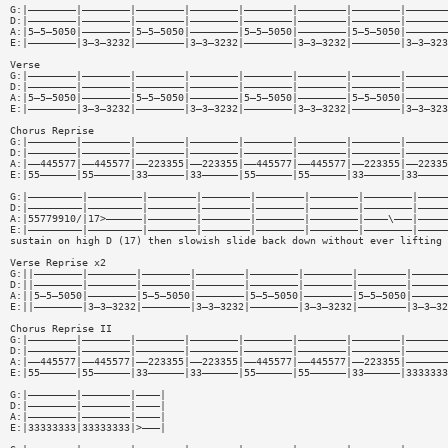
G:|————————|————————|————————|————————|————————|————————|————————|———————
D:|————————|————————|————————|————————|————————|————————|————————|———————
A:|5—5—5050|————————|5—5—5050|————————|5—5—5050|————————|5—5—5050|———————
E:|————————|3—3—3232|————————|3—3—3232|————————|3—3—3232|————————|3—3—323
Verse
G:|————————|————————|————————|————————|————————|————————|————————|———————
D:|————————|————————|————————|————————|————————|————————|————————|———————
A:|5—5—5050|————————|5—5—5050|————————|5—5—5050|————————|5—5—5050|———————
E:|————————|3—3—3232|————————|3—3—3232|————————|3—3—3232|————————|3—3—323
Chorus Reprise
G:|————————|————————|————————|————————|————————|————————|————————|———————
D:|————————|————————|————————|————————|————————|————————|————————|———————
A:|——445577|——445577|——223355|——223355|——445577|——445577|——223355|——22335
E:|55——————|55——————|33——————|33——————|55——————|55——————|33——————|33—————
G:|—————————|—————————|————————|————————|————————|————————|————————|—————
D:|—————————|—————————|————————|————————|————————|————————|————————|—————
A:|55779910/|17>——————|————————|————————|————————|————————|————\———|—————
E:|—————————|—————————|————————|————————|————————|————————|————————|—————
sustain on high D (17) then slowish slide back down without ever lifting 
Verse Reprise x2
G:||————————|————————|————————|————————|————————|————————|————————|——————
D:||————————|————————|————————|————————|————————|————————|————————|——————
A:||5—5—5050|————————|5—5—5050|————————|5—5—5050|————————|5—5—5050|——————
E:||————————|3—3—3232|————————|3—3—3232|————————|3—3—3232|————————|3—3—32
Chorus Reprise II
G:|————————|————————|————————|————————|————————|————————|————————|———————
D:|————————|————————|————————|————————|————————|————————|————————|———————
A:|——445577|——445577|——223355|——223355|——445577|——445577|——223355|———————
E:|55——————|55——————|33——————|33——————|55——————|55——————|33——————|3333333
G:|————————|————————|————|
D:|————————|————————|————|
A:|————————|————————|————|
E:|33333333|33333333|>———|