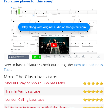
Tablature player for this song:
New to bass tablature? Check out our guide:
How to Read Bass
Tabs
.
More The Clash bass tabs
Should I Stay or Should I Go bass tabs
Train In Vain bass tabs
London Calling bass tabs
White Man in Hammersmith Palais bass tabs