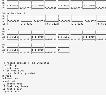
G:|————————|————————|————————|————————|————————|————————|————————|———————
D:|————————|————————|————————|————————|————————|————————|————————|———————
A:|5—5—5050|————————|5—5—5050|————————|5—5—5050|————————|5—5—5050|———————
E:|————————|3—3—3232|————————|3—3—3232|————————|3—3—3232|————————|3—3—323
Verse Reprise x2
G:||————————|————————|————————|————————|————————|————————|————————|——————
D:||————————|————————|————————|————————|————————|————————|————————|——————
A:||5—5—5050|————————|5—5—5050|————————|5—5—5050|————————|5—5—5050|——————
E:||————————|3—3—3232|————————|3—3—3232|————————|3—3—3232|————————|3—3—32
Outro
G:|————————|————————|————————|————————|————————|————————|————————|———————
D:|————————|————————|————————|————————|————————|————————|————————|———————
A:|5—5—5050|————————|5—5—5050|————————|5—5—5050|————————|5—5—5050|———————
E:|————————|3—3—3232|————————|3—3—3232|————————|3—3—3232|————————|3—3—323
G:|————————|————————|————————|————————|————————|
D:|————————|————————|————————|————————|————————|
A:|5—5—5050|————————|5—5—5050|————————|5>——————|
E:|————————|3—3—3232|————————|3—3—3232|————————|
|| repeat between || as indicated
/ slide up
\ slide down
> let note ring
! stab (full stop mute)
R rest
h hammer on
p pull off
1. dotted note
11 fret one, twice
11
fret eleven
x ghost note