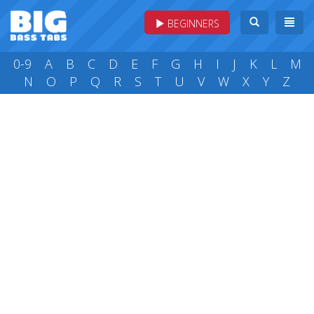
BEGINNERS
0-9
A
B
C
D
E
F
G
H
I
J
K
L
M
N
O
P
Q
R
S
T
U
V
W
X
Y
Z