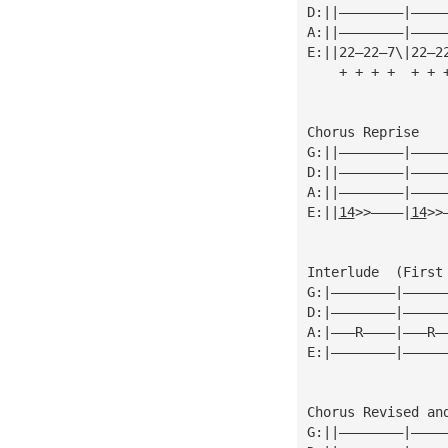
D:||————————|————
A:||————————|————
E:||22—22—7\|22—2
    + + + +  + + 
Chorus Reprise
G:||————————|————
D:||————————|————
A:||————————|————
E:||
14
>>————|
14
>>
Interlude  (First
G:|————————|—————
D:|————————|—————
A:|———R————|———R—
E:|————————|—————
Chorus Revised an
G:||————————|————