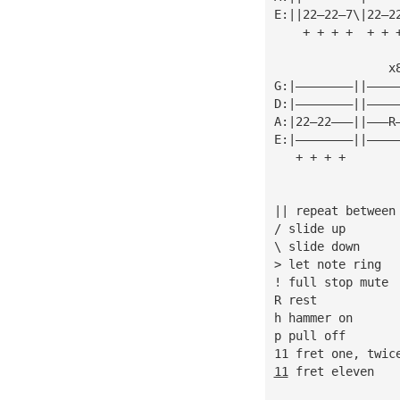
E:||22—22—7\|22—2
    + + + +  + + 
                x
G:|————————||————
D:|————————||————
A:|22—22———||———R
E:|————————||————
   + + + +
|| repeat between
/ slide up
\ slide down
> let note ring
! full stop mute
R rest
h hammer on
p pull off
11 fret one, twic
11
 fret eleven