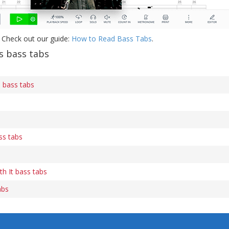
 Check out our guide:
How to Read Bass Tabs
.
s bass tabs
 bass tabs
ss tabs
th It bass tabs
abs