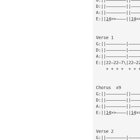
D:||————————||———
A:||————————||———
E:||
14
>>————||
14
>
Verse 1
G:||————————|————
D:||————————|————
A:||————————|————
E:||22—22—7\|22—2
    + + + +  + + 
Chorus  x9
G:||————————||———
D:||————————||———
A:||————————||———
E:||
14
>>————||
14
>
Verse 2
G:||————————|————