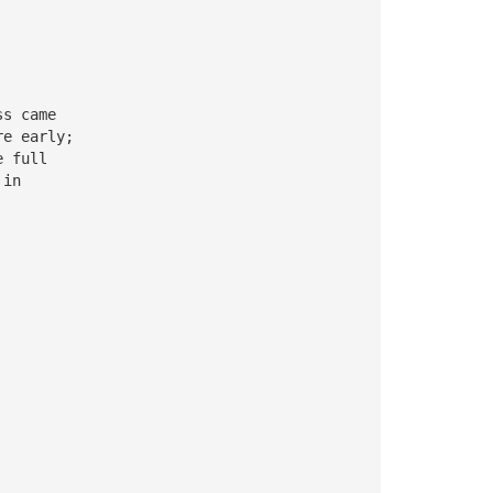
ss came
re early;
e full
 in