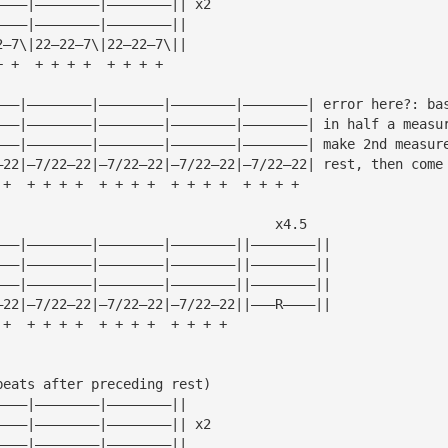
————|————————|————————|| x2
————|————————|————————||
2—7\|22—22—7\|22—22—7\||
+ +  + + + +  + + + +
———|————————|————————|————————|————————| error here?: ba
———|————————|————————|————————|————————| in half a measu
———|————————|————————|————————|————————| make 2nd measur
—22|—7/22—22|—7/22—22|—7/22—22|—7/22—22| rest, then come
 +  + + + +  + + + +  + + + +  + + + +
                                   x4.5
———|————————|————————|————————||————————||
———|————————|————————|————————||————————||
———|————————|————————|————————||————————||
—22|—7/22—22|—7/22—22|—7/22—22||———R————||
 +  + + + +  + + + +  + + + +
beats after preceding rest)
————|————————|————————||
————|————————|————————|| x2
————|————————|————————||