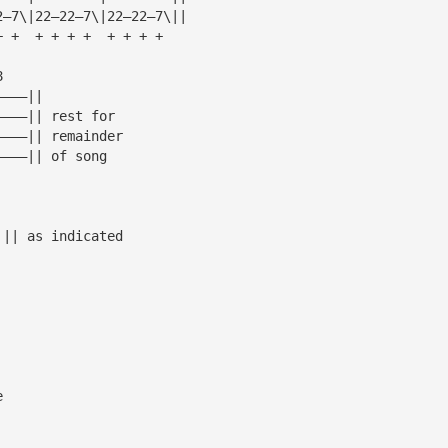
2—7\|22—22—7\|22—22—7\||
+ +  + + + +  + + + +
8
————||
————|| rest for 
————|| remainder
————|| of song
 || as indicated
e