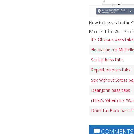
New to bass tablature?
More The Au Pair
It's Obvious bass tabs
Headache for Michelle
Set Up bass tabs
Repetition bass tabs
Sex Without Stress ba
Dear John bass tabs
(That's When) It's Wor
Don't Lie Back bass t
COMMENTS