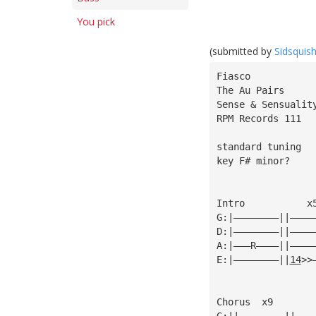
You pick
(submitted by
Sidsquis
Fiasco
The Au Pairs
Sense & Sensualit
RPM Records 111
standard tuning
key F# minor?
Intro           x
G:|————————||————
D:|————————||————
A:|———R————||————
E:|————————||
14
>>
Chorus  x9
G:||————————||———