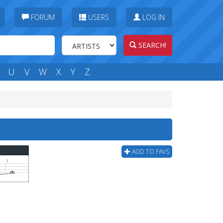
FORUM
USERS
LOG IN
SEARCH!
U
V
W
X
Y
Z
ADD TO FAVS