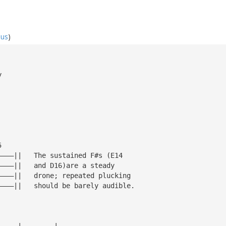
hus
)
y
5
————||   The sustained F#s (E14
————||   and D16)are a steady
————||   drone; repeated plucking
————||   should be barely audible.
—————|————————| 