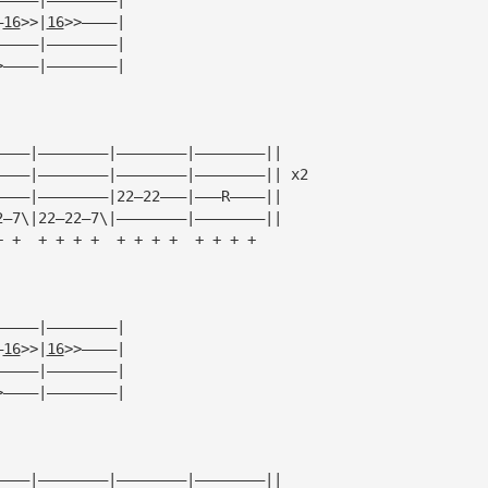
—
16
>>|
16
>>————|
—————|————————|
>————|————————|
————|————————|————————|————————||
————|————————|————————|————————|| x2
————|————————|22—22———|———R————||
2—7\|22—22—7\|————————|————————||
+ +  + + + +  + + + +  + + + +
—————|————————| 
—
16
>>|
16
>>————|
—————|————————|
>————|————————|
————|————————|————————|————————||