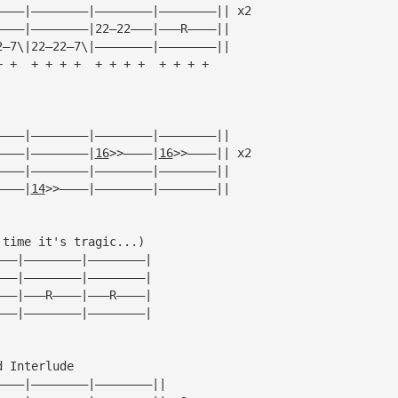
————|————————|————————|————————|| x2
————|————————|22—22———|———R————||
2—7\|22—22—7\|————————|————————||
+ +  + + + +  + + + +  + + + +
————|————————|————————|————————|| 
————|————————|
16
>>————|
16
>>————|| x2
————|————————|————————|————————||
————|
14
>>————|————————|————————||
 time it's tragic...)
———|————————|————————|
———|————————|————————|
———|———R————|———R————|
———|————————|————————|
d Interlude
————|————————|————————||