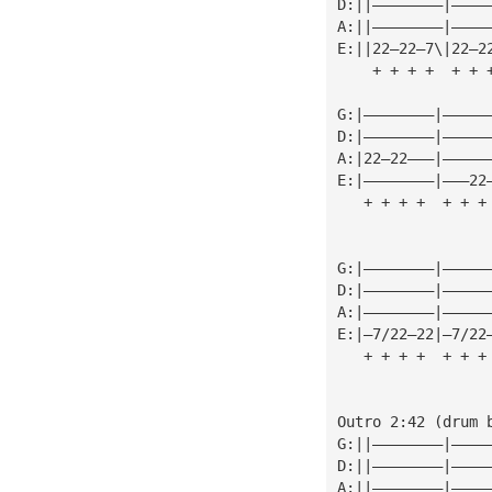
D:||————————|————
A:||————————|————
E:||22—22—7\|22—2
    + + + +  + + 
G:|————————|—————
D:|————————|—————
A:|22—22———|—————
E:|————————|———22
   + + + +  + + +
                 
G:|————————|—————
D:|————————|—————
A:|————————|—————
E:|—7/22—22|—7/22
   + + + +  + + +
Outro 2:42 (drum 
G:||————————|————
D:||————————|————
A:||————————|————