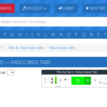
INNERS
REQUESTS
SUBMIT
NEW TABS
F
G
H
I
J
K
L
M
N
O
P
Q
R
S
T
: T
The Au Pairs bass tabs
Fiasco bass tabs
RS — FIASCO BASS TABS
The Au Pairs - Fiasco Bass Tab
 tab: