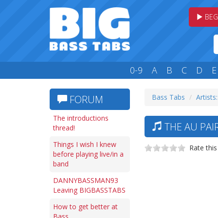
BEG
0-9
A
B
C
D
E
Bass Tabs
Artists
FORUM
The introductions
THE AU PAI
thread!
Things I wish I knew
Rate this
before playing live/in a
band
DANNYBASSMAN93
Leaving BIGBASSTABS
How to get better at
Bass