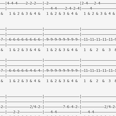
———|4—4—4————2—2—2———|—2———————————————|2—4———2—4———————
———|—————————————————|———4—4————2—4—2—4|————4———————————
 &   1 & 2 & 3 & 4 &   1 & 2 & 3 & 4 &   1 & 2 & 3 & 4 &
———|—————————————————|—————————————————|————————————————
———|—————————————————|—————————————————|————————————————
—7—|—6—6—6—6—6—6—6—6—|—9—9—9—9—9—9—9—9—|—11—11—11—11—11—
———|—————————————————|—————————————————|————————————————
 &   1 & 2 & 3 & 4 &   1 & 2 & 3 & 4 &   1  &  2  &  3  
———|—————————————————|—————————————————|————————————————
———|—————————————————|—————————————————|————————————————
—7—|—6—6—6—6—6—4—6—4—|—9—9—9—9—9—9—9—9—|—11—11—11—11—11—
———|—————————————————|—————————————————|————————————————
 &   1 & 2 & 3 & 4 &   1 & 2 & 3 & 4 &   1  &  2  &  3  
———|—————————————————|—————————————————|————————————————
———|—————————————————|—————————————————|————————————————
—2—|———————————2/4—2—|—————————7—6—4—2—|———————————2/4—2
———|———2—2———————————|———4—4———————————|———4—4——————————