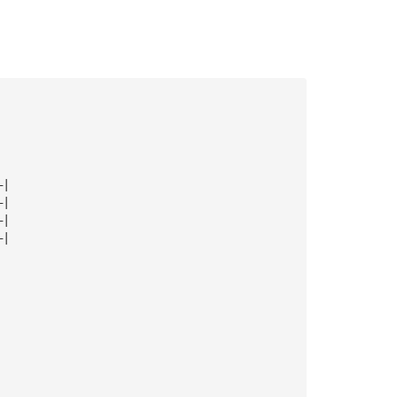
—|
—|
—|
—|