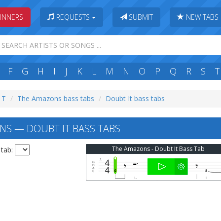
INNERS
REQUESTS
SUBMIT
NEW TABS
F
G
H
I
J
K
L
M
N
O
P
Q
R
S
T
: T
The Amazons bass tabs
Doubt It bass tabs
S — DOUBT IT BASS TABS
The Amazons - Doubt It Bass Tab
 tab: