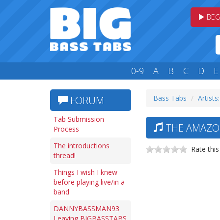
BEG
0-9
A
B
C
D
E
Bass Tabs
Artists
FORUM
Tab Submission
THE AMAZON
Process
The introductions
Rate this
thread!
Things I wish I knew
before playing live/in a
band
DANNYBASSMAN93
Leaving BIGBASSTABS