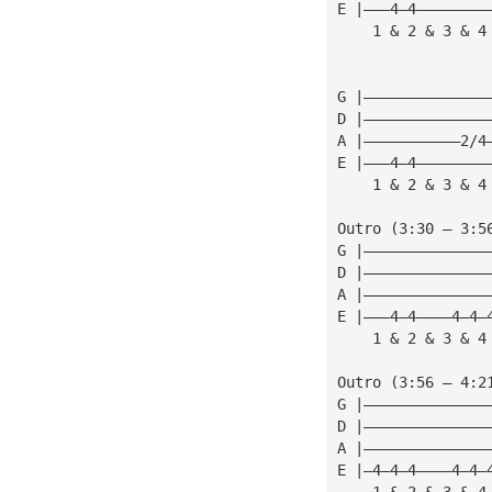
E |———4—4————————
    1 & 2 & 3 & 4
G |——————————————
D |——————————————
A |———————————2/4
E |———4—4————————
    1 & 2 & 3 & 4
Outro (3:30 — 3:5
G |——————————————
D |——————————————
A |——————————————
E |———4—4————4—4—
    1 & 2 & 3 & 4
Outro (3:56 — 4:2
G |——————————————
D |——————————————
A |——————————————
E |—4—4—4————4—4—
    1 & 2 & 3 & 4