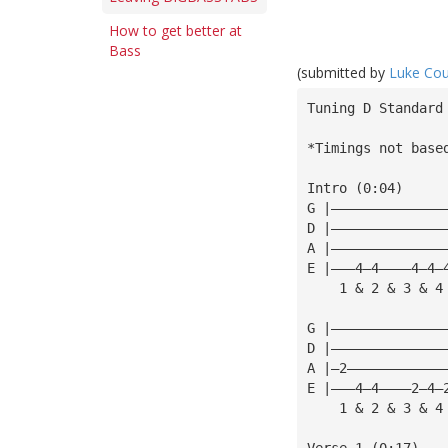
How to get better at
Bass
(submitted by
Luke Cou
Tuning D Standard
*Timings not base
Intro (0:04)
G |——————————————
D |——————————————
A |——————————————
E |———4—4————4—4—
    1 & 2 & 3 & 4
G |——————————————
D |——————————————
A |—2————————————
E |———4—4————2—4—
    1 & 2 & 3 & 4
Verse 1 (0:17)