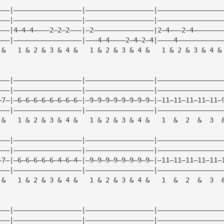
———|—————————————————|—————————————————|————————————————
———|—————————————————|—————————————————|————————————————
———|4—4—4————2—2—2———|—2———————————————|2—4———2—4———————
———|—————————————————|———4—4————2—4—2—4|————4———————————
 &   1 & 2 & 3 & 4 &   1 & 2 & 3 & 4 &   1 & 2 & 3 & 4 &
———|—————————————————|—————————————————|————————————————
———|—————————————————|—————————————————|————————————————
—7—|—6—6—6—6—6—6—6—6—|—9—9—9—9—9—9—9—9—|—11—11—11—11—11—
———|—————————————————|—————————————————|————————————————
 &   1 & 2 & 3 & 4 &   1 & 2 & 3 & 4 &   1  &  2  &  3  
———|—————————————————|—————————————————|————————————————
———|—————————————————|—————————————————|————————————————
—7—|—6—6—6—6—6—4—6—4—|—9—9—9—9—9—9—9—9—|—11—11—11—11—11—
———|—————————————————|—————————————————|————————————————
 &   1 & 2 & 3 & 4 &   1 & 2 & 3 & 4 &   1  &  2  &  3  
———|—————————————————|—————————————————|————————————————
———|—————————————————|—————————————————|————————————————