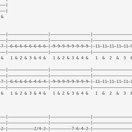
———|
———|
 &  
———|—————————————————|—————————————————|————————————————
———|—————————————————|—————————————————|————————————————
—7—|—6—6—6—6—6—6—6—6—|—9—9—9—9—9—9—9—9—|—11—11—11—11—11—
———|—————————————————|—————————————————|————————————————
 &   1 & 2 & 3 & 4 &   1 & 2 & 3 & 4 &   1  &  2  &  3  
———|—————————————————|—————————————————|————————————————
———|—————————————————|—————————————————|————————————————
—7—|—6—6—6—6—6—4—6—4—|—9—9—9—9—9—9—9—9—|—11—11—11—11—11—
———|—————————————————|—————————————————|————————————————
 &   1 & 2 & 3 & 4 &   1 & 2 & 3 & 4 &   1  &  2  &  3  
———|—————————————————|—————————————————|————————————————
———|—————————————————|—————————————————|————————————————
—2—|———————————2/4—2—|—————————7—6—4—2—|————————————————