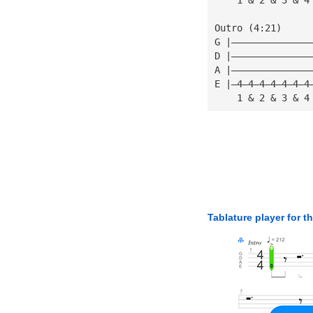
Outro (4:21)
G |——————————————
D |——————————————
A |——————————————
E |—4—4—4—4—4—4—4
    1 & 2 & 3 & 4
Tablature player for t