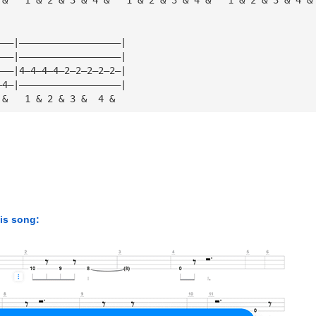
———|——————————————————|
———|——————————————————|
———|4—4—4—4—2—2—2—2—2—|
—4—|——————————————————|
 &   1 & 2 & 3 &  4 &   
his song: