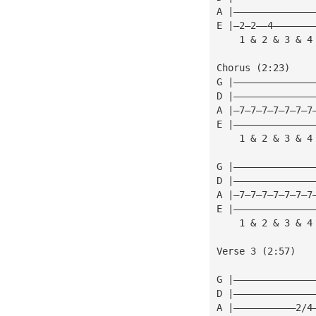
A |——————————————
E |—2—2——4———————
    1 & 2 & 3 & 4
Chorus (2:23)
G |——————————————
D |——————————————
A |—7—7—7—7—7—7—7
E |——————————————
    1 & 2 & 3 & 4
G |——————————————
D |——————————————
A |—7—7—7—7—7—7—7
E |——————————————
    1 & 2 & 3 & 4
Verse 3 (2:57)
G |——————————————
D |——————————————
A |———————————2/4