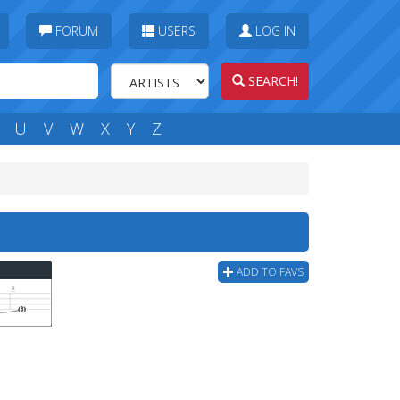
FORUM
USERS
LOG IN
SEARCH!
U
V
W
X
Y
Z
ADD TO FAVS