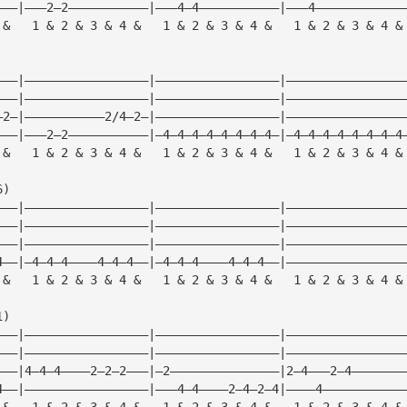
———|———2—2———————————|———4—4———————————|———4————————————
 &   1 & 2 & 3 & 4 &   1 & 2 & 3 & 4 &   1 & 2 & 3 & 4 &
———|—————————————————|—————————————————|————————————————
———|—————————————————|—————————————————|————————————————
—2—|———————————2/4—2—|—————————————————|————————————————
———|———2—2———————————|—4—4—4—4—4—4—4—4—|—4—4—4—4—4—4—4—4
 &   1 & 2 & 3 & 4 &   1 & 2 & 3 & 4 &   1 & 2 & 3 & 4 &
6)
———|—————————————————|—————————————————|————————————————
———|—————————————————|—————————————————|————————————————
———|—————————————————|—————————————————|————————————————
4——|—4—4—4————4—4—4——|—4—4—4————4—4—4——|————————————————
 &   1 & 2 & 3 & 4 &   1 & 2 & 3 & 4 &   1 & 2 & 3 & 4 &
1)
———|—————————————————|—————————————————|————————————————
———|—————————————————|—————————————————|————————————————
———|4—4—4————2—2—2———|—2———————————————|2—4———2—4———————
4——|—————————————————|———4—4————2—4—2—4|————4———————————
 &   1 & 2 & 3 & 4 &   1 & 2 & 3 & 4 &   1 & 2 & 3 & 4 &