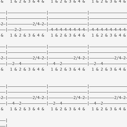
 &   1 & 2 & 3 & 4 &   1 & 2 & 3 & 4 &   1 & 2 & 3 & 4 &
———|—————————————————|—————————————————|————————————————
———|—————————————————|—————————————————|————————————————
—2—|———————————2/4—2—|—————————————————|————————————————
———|———2—2———————————|—4—4—4—4—4—4—4—4—|—4—4—4—4—4—4—4—4
 &   1 & 2 & 3 & 4 &   1 & 2 & 3 & 4 &   1 & 2 & 3 & 4 &
———|—————————————————|—————————————————|————————————————
———|—————————————————|—————————————————|————————————————
—2—|———————————2/4—2—|———————————2/4—2—|———————————2/4—2
———|——2——4———————————|——4——2———————————|——2——4——————————
 &   1 & 2 & 3 & 4 &   1 & 2 & 3 & 4 &   1 & 2 & 3 & 4 &
———|—————————————————|—————————————————|————————————————
———|—————————————————|—————————————————|————————————————
—2—|———————————2/4—2—|———————————2/4—2—|———————————2/4—2
———|——4——2———————————|——2——4———————————|——4——2——————————
 &   1 & 2 & 3 & 4 &   1 & 2 & 3 & 4 &   1 & 2 & 3 & 4 &
———|
———|