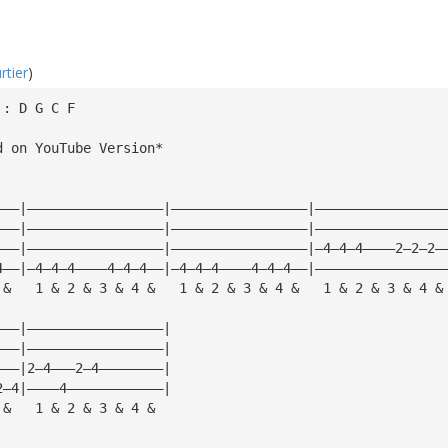
rtier
)
 : D G C F
d on YouTube Version*
———|—————————————————|—————————————————|————————————————
———|—————————————————|—————————————————|————————————————
———|—————————————————|—————————————————|—4—4—4————2—2—2—
4——|—4—4—4————4—4—4——|—4—4—4————4—4—4——|————————————————
 &   1 & 2 & 3 & 4 &   1 & 2 & 3 & 4 &   1 & 2 & 3 & 4 &
———|—————————————————|
———|—————————————————|
———|2—4———2—4————————|
2—4|————4————————————|
 &   1 & 2 & 3 & 4 &  