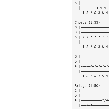
A |——————————————
E |—4—4————4—4—4—
    1 & 2 & 3 & 4
Chorus (1:33)
G |——————————————
D |——————————————
A |—7—7—7—7—7—7—7
E |——————————————
    1 & 2 & 3 & 4
G |——————————————
D |——————————————
A |—7—7—7—7—7—7—7
E |——————————————
    1 & 2 & 3 & 4
Bridge (1:50)
G |——————————————
D |——————————————
A |———————————2/4
E |———4—4————————