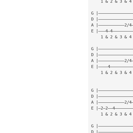
    1 & 2 & 3 & 4
G |——————————————
D |——————————————
A |———————————2/4
E |———4—4————————
    1 & 2 & 3 & 4
G |——————————————
D |——————————————
A |———————————2/4
E |————4—————————
    1 & 2 & 3 & 4
G |——————————————
D |——————————————
A |———————————2/4
E |—2—2——4———————
    1 & 2 & 3 & 4
G |——————————————
D |——————————————