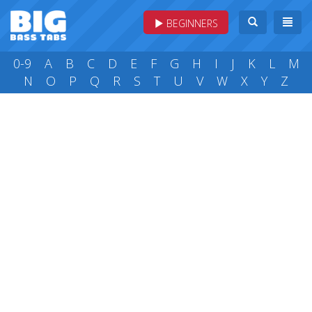
BEGINNERS
0-9
A
B
C
D
E
F
G
H
I
J
K
L
M
N
O
P
Q
R
S
T
U
V
W
X
Y
Z