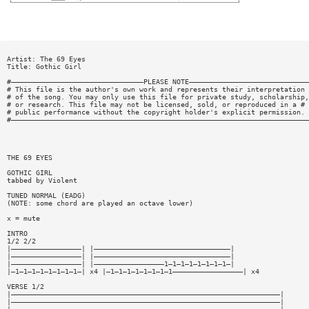
Artist: The 69 Eyes
Title: Gothic Girl
#————————————————————————————————PLEASE NOTE—————————————————————————————
# This file is the author's own work and represents their interpretation 
# of the song. You may only use this file for private study, scholarship,
# or research. This file may not be licensed, sold, or reproduced in a #
# public performance without the copyright holder's explicit permission. 
#————————————————————————————————————————————————————————————————————————
THE 69 EYES
GOTHIC GIRL
tabbed by Violent
TUNED NORMAL (EADG)
(NOTE: some chord are played an octave lower)
x = mute
INTRO
1/2 2/2
|—————————————————| |—————————————————————————————————|
|—————————————————| |—————————————————————————————————|
|—————————————————| |—————————————————1—1—1—1—1—1—1—1—|
|—1—1—1—1—1—1—1—1—| x4 |—1—1—1—1—1—1—1—1—————————————————| x4
VERSE 1/2
|—————————————————————————————————————————————————————————————————|
|—————————————————————————————————————————————————————————————————|