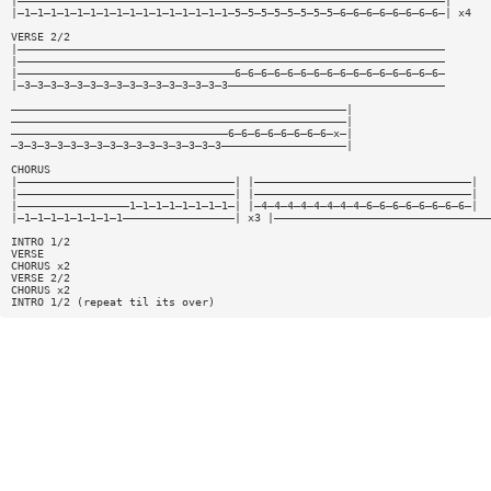
|—————————————————————————————————————————————————————————————————|
|—1—1—1—1—1—1—1—1—1—1—1—1—1—1—1—1—5—5—5—5—5—5—5—5—6—6—6—6—6—6—6—6—| x4
VERSE 2/2
|—————————————————————————————————————————————————————————————————
|—————————————————————————————————————————————————————————————————
|—————————————————————————————————6—6—6—6—6—6—6—6—6—6—6—6—6—6—6—6—
|—3—3—3—3—3—3—3—3—3—3—3—3—3—3—3—3—————————————————————————————————
———————————————————————————————————————————————————|
———————————————————————————————————————————————————|
—————————————————————————————————6—6—6—6—6—6—6—6—x—|
—3—3—3—3—3—3—3—3—3—3—3—3—3—3—3—3———————————————————|
CHORUS
|—————————————————————————————————| |—————————————————————————————————|
|—————————————————————————————————| |—————————————————————————————————|
|—————————————————1—1—1—1—1—1—1—1—| |—4—4—4—4—4—4—4—4—6—6—6—6—6—6—6—6—|
|—1—1—1—1—1—1—1—1—————————————————| x3 |—————————————————————————————————
INTRO 1/2
VERSE
CHORUS x2
VERSE 2/2
CHORUS x2
INTRO 1/2 (repeat til its over)