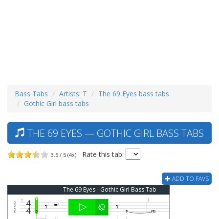
Bass Tabs
Artists: T
The 69 Eyes bass tabs
Gothic Girl bass tabs
THE 69 EYES — GOTHIC GIRL BASS TABS
Rate this tab:
3.5 / 5 (4x)
ADD TO FAVS
The 69 Eyes - Gothic Girl Bass Tab