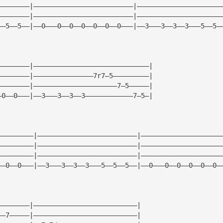
————————|—————————————————————————|—————————————————————
————————|—————————————————————————|—————————————————————
——5——5——|——0———0——0——0——0——0——0———|——3———3——3——3———5——5—
————————|—————————————————————————————|
————————|———————————————7r7—5—————————|
————————|—————————————————————7—5—————|
—0——0———|——3———3——3——3————————————7—5—|
—————————|—————————————————————————|————————————————————
—————————|—————————————————————————|————————————————————
—————————|—————————————————————————|————————————————————
——0——0———|——3———3——3——3———5——5——5——|——0———0——0——0——0——0—
————————|——————————————————————————|
——7—————|——————————————————————————|