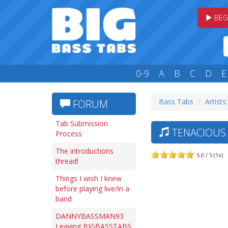
BEG
0-9
A
B
C
D
E
Bass Tabs
Artists
FORUM
Tab Submission
TENACIOUS 
Process
The introductions
5.0 / 5 (1x)
thread!
Things I wish I knew
before playing live/in a
band
DANNYBASSMAN93
Leaving BIGBASSTABS