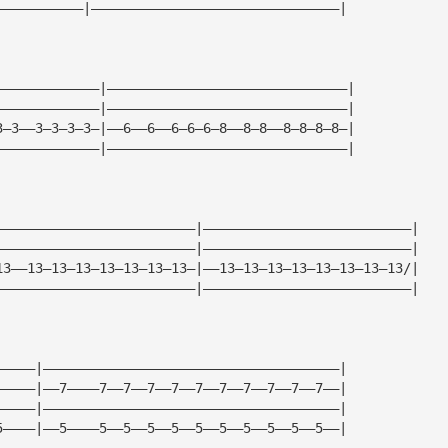
———————————|———————————————————————————————|
—————————————|——————————————————————————————|
—————————————|——————————————————————————————|
3—3——3—3—3—3—|——6——6——6—6—6—8——8—8——8—8—8—8—|
—————————————|——————————————————————————————|
—————————————————————————|——————————————————————————|
—————————————————————————|——————————————————————————|
13——13—13—13—13—13—13—13—|——13—13—13—13—13—13—13—13/|
—————————————————————————|——————————————————————————|
—————|—————————————————————————————————————|
—————|——7————7——7——7——7——7——7——7——7——7——7——|
—————|—————————————————————————————————————|
5————|——5————5——5——5——5——5——5——5——5——5——5——|