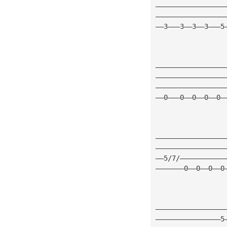
—————————————————
—————————————————
——3———3——3——3———5
—————————————————
—————————————————
—————————————————
——0———0——0——0——0—
—————————————————
—————————————————
——5/7/———————————
———————0——0——0——0
—————————————————
————————————————5