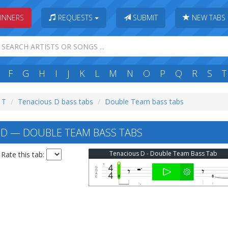
INNERS
REQUESTS
SUBMIT
NEW TABS
F
G
H
I
J
K
L
M
N
O
P
Q
R
S
T
: T
Tenacious D bass tabs
Double Team bass tabs
D — DOUBLE TEAM BASS TABS
Tenacious D - Double Team Bass Tab
Rate this tab: