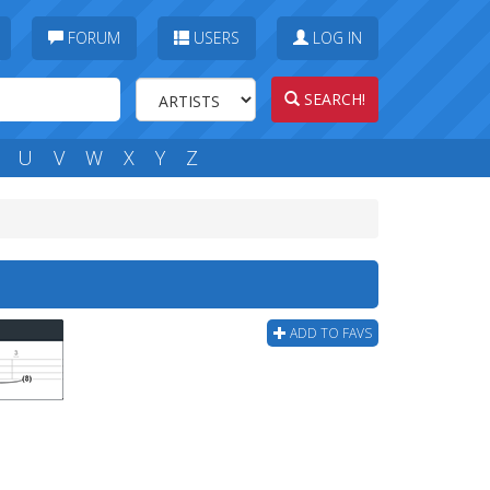
FORUM
USERS
LOG IN
SEARCH!
U
V
W
X
Y
Z
ADD TO FAVS