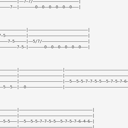
————————|——7—7/————————————————————|
—————7——|———————0——0——0——0——0——0———|
————————————|——————————————————————————|
7—5—————————|——————————————————————————|
————7—5—————|——5/7/————————————————————|
————————7—5—|———————0——0——0——0——0——0———|
————————|———————————————————|———————————————————————————
————————|———————————————————|———————————————————————————
————————|———————————————————|——5——5—5—7—7—5—5——5—7—5—7—6
——5——5——|——0————————————————|———————————————————————————
————————|————————————————————————————————|
————————|————————————————————————————————|
——5—5———|——5——5—5—7—7—5—5——5—7—5—7—6—4—6—|
————————|————————————————————————————————|