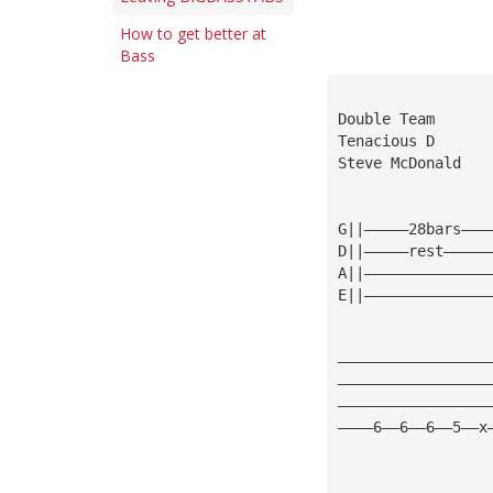
How to get better at
Bass
Double Team 
Tenacious D      
Steve McDonald
G||—————28bars———
D||—————rest—————
A||——————————————
E||——————————————
—————————————————
—————————————————
—————————————————
————6——6——6——5——x