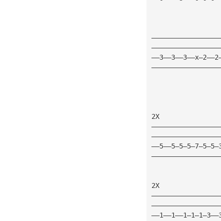
—————————————————
—————————————————
——3——3——3——x—2——2
—————————————————
2X               
—————————————————
—————————————————
——5——5—5—5—7—5—5—
—————————————————
2X               
—————————————————
—————————————————
——1——1——1—1—1—3——