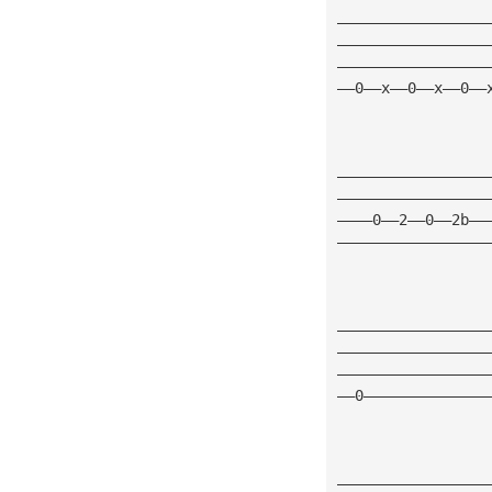
—————————————————
—————————————————
—————————————————
——0——x——0——x——0——
—————————————————
—————————————————
————0——2——0——2b——
—————————————————
—————————————————
—————————————————
—————————————————
——0——————————————
—————————————————