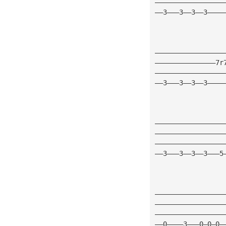
—————————————————
——3———3——3——3————
—————————————————
———————————————7r
—————————————————
——3———3——3——3————
—————————————————
—————————————————
—————————————————
——3———3——3——3———5
—————————————————
—————————————————
—————————————————
——0————3———0—0—0—