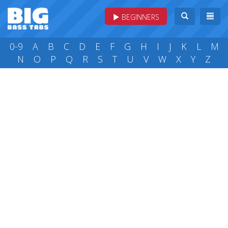
BEGINNERS
0-9
A
B
C
D
E
F
G
H
I
J
K
L
M
N
O
P
Q
R
S
T
U
V
W
X
Y
Z