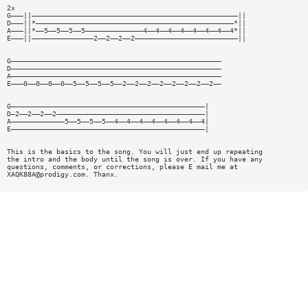
2x
G———||——————————————————————————————————————————————————||
D———||*————————————————————————————————————————————————*||
A———||*——5——5——5——5——————————————4——4——4——4——4——4——4——4*||
E———||———————————————2——2——2——2—————————————————————————||
G———————————————————————————————————————————————————
D———————————————————————————————————————————————————
A———————————————————————————————————————————————————
E———0——0——0——0——5——5——5——5——2——2——2——2——2——2——2——2——
G———————————————————————————————————————————————|
D—2——2——2——2————————————————————————————————————|
A—————————————5——5——5——5——4——4——4——4——4——4——4——4|
E———————————————————————————————————————————————|
This is the basics to the song. You will just end up repeating
the intro and the body until the song is over. If you have any
questions, comments, or corrections, please E mail me at
XAQK88A@prodigy.com
. Thanx.