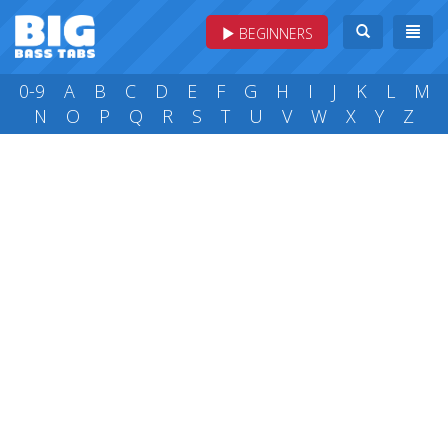
BEGINNERS
0-9
A
B
C
D
E
F
G
H
I
J
K
L
M
N
O
P
Q
R
S
T
U
V
W
X
Y
Z