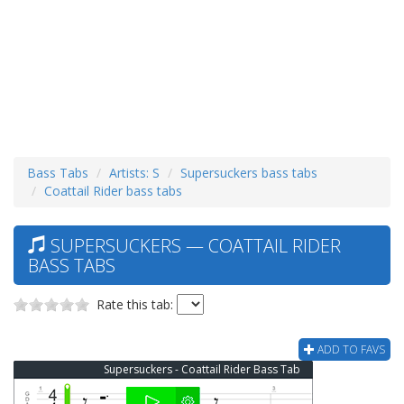
Bass Tabs
Artists: S
Supersuckers bass tabs
Coattail Rider bass tabs
SUPERSUCKERS — COATTAIL RIDER
BASS TABS
Rate this tab:
ADD TO FAVS
Supersuckers - Coattail Rider Bass Tab