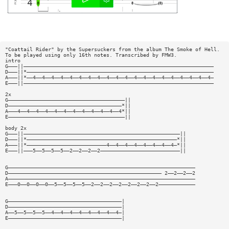
"Coattail Rider" by the Supersuckers from the album The Smoke of Hell.
To be played using only 16th notes. Transcribed by FMW3.
intro
G———||——————————————————————————————————————————————————————————————
D———||*—————————————————————————————————————————————————————————————
A———||*——4——4——4——4——4——4——4——4——4——4——4——4——4——4——4——4——4——4——4——4—
E———||——————————————————————————————————————————————————————————————
2x
G——————————————————————————————————————||
D—————————————————————————————————————*||
A———4——4——4——4——4——4——4——4——4——4——4——4*||
E——————————————————————————————————————||
body 2x
G———||———————————————————————————————————————————————————||
D———||*—————————————————————————————————————————————————*||
A———||*——————————————————————————4——4——4——4——4——4——4——4—*||
E———||———5——5——5——5——2——2——2——2——————————————————————————||
G—————————————————————————————————————————————————————————————
D—————————————————————————————————————————————————— 2——2——2——2
A—————————————————————————————————————————————————————————————
E———0——0——0——0——5——5——5——5——2——2——2——2——2——2——2——2————————————
G—————————————————————————————————————|
D—————————————————————————————————————|
A——5——5——5——5——4——4——4——4——4——4——4——4—|
E—————————————————————————————————————|