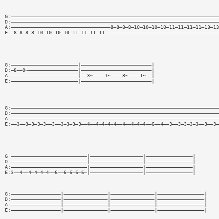
G:———————————————————————————————————————————————————————————————————————
D:———————————————————————————————————————————————————————————————————————
A:——————————————————————————————————8—8—8—8—10—10—10—10—11—11—11—11—13—13
E:—8—8—8—8—10—10—10—10—11—11—11—11———————————————————————————————————————
G:———————————————————————|————————————————————————|
D:—8——9~—————————————————|————————————————————————|
A:———————————————————————|——3~————1~————3~————1~——|
E:———————————————————————|————————————————————————|
G:———————————————————————————————————————————————————————————————————————
D:———————————————————————————————————————————————————————————————————————
A:———————————————————————————————————————————————————————————————————————
E:——3——3—3—3—3——3——3—3—3—3——4——4—4—4—4——4——4—4—4——6——4——3——3—3—3—3——3——3—
G ——————————————————————————|——————————————————|————————————————|
D:——————————————————————————|——————————————————|————————————————|
A:——————————————————————————|——————————————————|————————————————|
E:3——4——4—4—4—4——6——6—6—6—6—|——————————————————|————————————————|
G:—————————————————|———————————————|———————————————|————————————————|
D:—————————————————|———————————————|———————————————|————————————————|
A:—————————————————|———————————————|———————————————|————————————————|
E:—————————————————|———————————————|———————————————|————————————————|