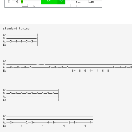
standard tuning
G:—————————————————|
D:—————————————————|
A:——5——6——3——5——5——|
E:—————————————————|
G:———————————————————————————————————————————————————————————————————————
D:—————————————————5~——5—————————————————————————————————————————————————
A:——6~——8~——6——5~—————————8——6~——6——5—————————————————————————4~——4——6——8
E:—————————————————————————————————————8~——8——6——4~——4——6——8—————————————
G:—————————————————————————————|
D:——5——6——5——3——5——6——5——3——5——|
A:—————————————————————————————|
E:—————————————————————————————|
G:—————————————————————————————————————————————————|
D:—————————————————————————————————————————————————|
A:——3~———————1——3~———————4——3~———————1——3~———————4—|
E:————————4———————————4———————————4———————————4————|