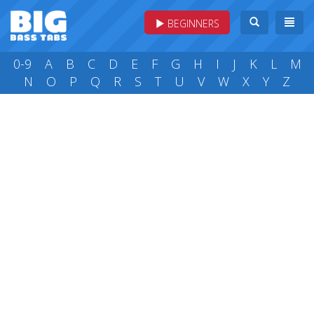
BEGINNERS
0-9
A
B
C
D
E
F
G
H
I
J
K
L
M
N
O
P
Q
R
S
T
U
V
W
X
Y
Z