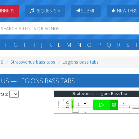
INNERS
REQUESTS
SUBMIT
NEW TABS
F
G
H
I
J
K
L
M
N
O
P
Q
R
S
T
 S
Stratovarius bass tabs
Legions bass tabs
US — LEGIONS BASS TABS
Stratovarius - Legions Bass Tab
 tab: