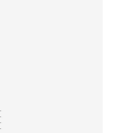
—
—
—
—