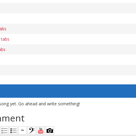
abs
 tabs
abs
song yet. Go ahead and write something!
mment