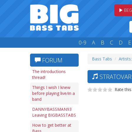
BEG
0-9
A
B
C
D
E
Bass Tabs
Artists:
FORUM
The introductions
STRATOVARI
thread!
Things I wish I knew
Rate this
before playing live/in a
band
DANNYBASSMAN93
Leaving BIGBASSTABS
How to get better at
Bass