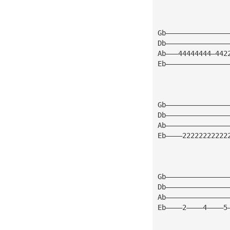
Gb———————————————
Db———————————————
Ab———44444444—442
Eb———————————————
Gb———————————————
Db———————————————
Ab———————————————
Eb————22222222222
Gb———————————————
Db———————————————
Ab———————————————
Eb————2————4————5