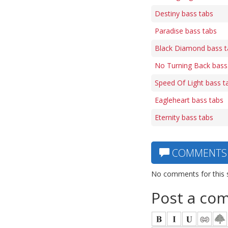
Destiny bass tabs
Paradise bass tabs
Black Diamond bass t
No Turning Back bass
Speed Of Light bass t
Eagleheart bass tabs
Eternity bass tabs
COMMENTS
No comments for this 
Post a co