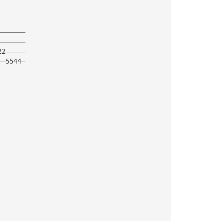
———————
———————
22—————
——5544—