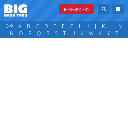
BEGINNERS
0-9
A
B
C
D
E
F
G
H
I
J
K
L
M
N
O
P
Q
R
S
T
U
V
W
X
Y
Z