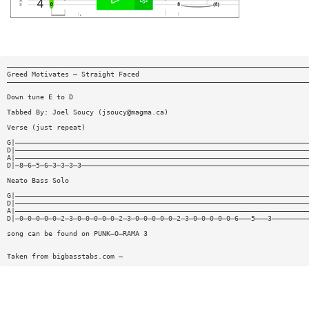
—————————————————————————————————————————————————————————————————————————
Greed Motivates — Straight Faced
—————————————————————————————————————————————————————————————————————————
Down tune E to D
Tabbed By: Joel Soucy (
jsoucy@magma.ca
)
Verse (just repeat)
G|———————————————————————————————————————————————————————————————————————
D|———————————————————————————————————————————————————————————————————————
A|———————————————————————————————————————————————————————————————————————
D|—8—6—5—6—3—3—3—3———————————————————————————————————————————————————————
Neato Bass Solo
G|———————————————————————————————————————————————————————————————————————
D|———————————————————————————————————————————————————————————————————————
A|———————————————————————————————————————————————————————————————————————
D|—0—0—0—0—0—2—3—0—0—0—0—0—2—3—0—0—0—0—0—2—3—0—0—0—0—0—6———5———3—————————
song can be found on PUNK—O—RAMA 3
Taken from bigbasstabs.com —