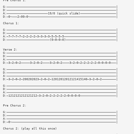
Pre Chorus 1:
G:—————————————————————————————————————————————————————————————|
D:—————————————————————————————————————————————————————————————|
A:———————————————————————19/0 (quick slide)————————————————————|
D:—0~———2—00—0~————————————————————————————————————————————————|
Chorus 1:
G:—————————————————————————————————————————————————————————————|
D:—————————————————————————————————————————————————————————————|
A:—7—7—7—7—2—2—2—2—3—3—3—3—5—5—5—5—————————————————————————————|
D:————————————————————————(0—0—0—0)————————————————————————————|
Verse 2:
G:—————————————————————————————————————————————————————————————|
D:—————————————————————————————————————————————————————————————|
A:—————————————————————————————————————————————————————————————|
D:—3—2—0—2—————3—2—0—2————3—2—0—2————3—2—0—2—2—2—2—2—0—0—0—0———|
G:—————————————————————————————————————————————————————————————|
D:—————————————————————————————————————————————————————————————|
A:—————————————————————————————————————————————————————————————|
D:—3—2—0—2—200202023—2—0—2—12012012012121415140—3—2—0—2————————|
G:—————————————————————————————————————————————————————————————|
D:—————————————————————————————————————————————————————————————|
A:—————————————————————————————————————————————————————————————|
D:—1212121212121212—3—2—0—2—2—2—2—2—0—0—0—0————————————————————|
Pre Chorus 2:
G:—————————————————————————————————————————————————————————————|
D:—————————————————————————————————————————————————————————————|
A:—————————————————————————————————————————————————————————————|
D:—0~——————————————————————————————————————————————————————————|
Chorus 2: (play all this once)