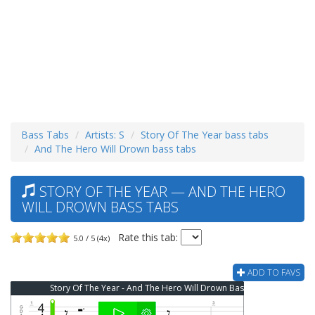
Bass Tabs
Artists: S
Story Of The Year bass tabs
And The Hero Will Drown bass tabs
STORY OF THE YEAR — AND THE HERO
WILL DROWN BASS TABS
Rate this tab:
5.0 / 5 (4x)
ADD TO FAVS
Story Of The Year - And The Hero Will Drown Bass Tab