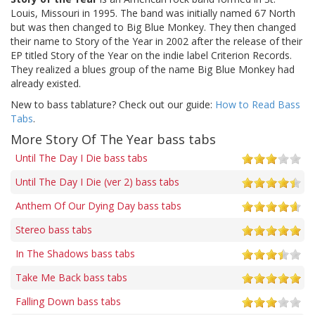
Louis, Missouri in 1995. The band was initially named 67 North
but was then changed to Big Blue Monkey. They then changed
their name to Story of the Year in 2002 after the release of their
EP titled Story of the Year on the indie label Criterion Records.
They realized a blues group of the name Big Blue Monkey had
already existed.
New to bass tablature? Check out our guide:
How to Read Bass
Tabs
.
More Story Of The Year bass tabs
Until The Day I Die bass tabs
Until The Day I Die (ver 2) bass tabs
Anthem Of Our Dying Day bass tabs
Stereo bass tabs
In The Shadows bass tabs
Take Me Back bass tabs
Falling Down bass tabs