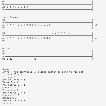
G:—————————————————————————————————————————————————————————————|
D:—————————————————————————————————————————————————————————————|
A:—3—3—3—3—3—3—5—5—————————————————————————————————————————————|
D:—————————————————————————————————————————————————————————————|
Last Chorus:
G:—————————————————————————————————————————————————————————————|
D:—————————————————————————————————————————————————————————————|
A:—7—7—7—7—2—2—2—2—3—3—3—3—5—5—5—5—————————————————————————————| x5
D:—————————————————————————————————————————————————————————————|
G:—————————————————————————————————7—7—7—7—7—7—7———————————————|
D:—————————————————————————————————————————————————————————————|
A:—7—7—7—7—2—2—2—2—3—3—3—3—3—3—3—3—————————————————————————————| x1
D:—————————————————————————————————————————————————————————————|
Outro:
G:—————————————————————————————————————————————————————————————|
D:—————————————————————————————————————————————————————————————|
A:—————————————————————————————————————————————————————————————|
D:—2—22———————————————x8———————————————————————————————————————|
Order
Intro x not countable... please listen to song to fin out.
Intro fill x 1
Intro x 2
End Of Intro x 1
Verse 1 x 1
Pre Chorus 1 x 1
Chorus 1 x 2
Verse 2 x 1
Pre Chorus 2 x 1
Chorus 2 x 1
Bridge x 1
Pre Chorus 3 x 1
Fill x 1