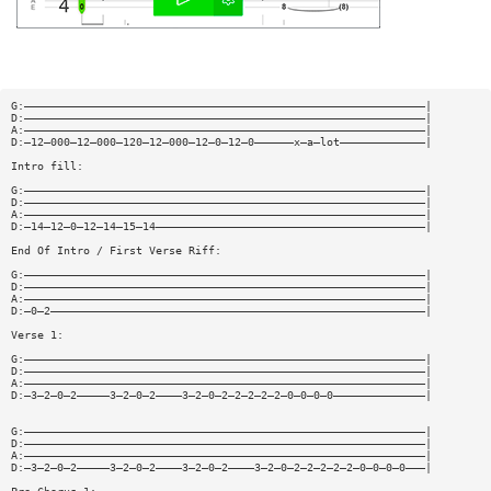
G:—————————————————————————————————————————————————————————————|
D:—————————————————————————————————————————————————————————————|
A:—————————————————————————————————————————————————————————————|
D:—12—000—12—000—120—12—000—12—0—12—0——————x—a—lot—————————————|
Intro fill:
G:—————————————————————————————————————————————————————————————|
D:—————————————————————————————————————————————————————————————|
A:—————————————————————————————————————————————————————————————|
D:—14—12—0—12—14—15—14—————————————————————————————————————————|
End Of Intro / First Verse Riff:
G:—————————————————————————————————————————————————————————————|
D:—————————————————————————————————————————————————————————————|
A:—————————————————————————————————————————————————————————————|
D:—0—2—————————————————————————————————————————————————————————|
Verse 1:
G:—————————————————————————————————————————————————————————————|
D:—————————————————————————————————————————————————————————————|
A:—————————————————————————————————————————————————————————————|
D:—3—2—0—2—————3—2—0—2————3—2—0—2—2—2—2—2—0—0—0—0——————————————|
G:—————————————————————————————————————————————————————————————|
D:—————————————————————————————————————————————————————————————|
A:—————————————————————————————————————————————————————————————|
D:—3—2—0—2—————3—2—0—2————3—2—0—2————3—2—0—2—2—2—2—2—0—0—0—0———|