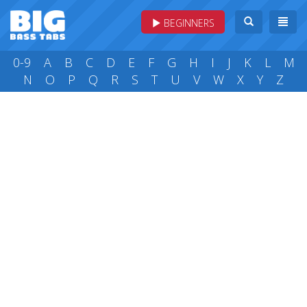
BEGINNERS
0-9
A
B
C
D
E
F
G
H
I
J
K
L
M
N
O
P
Q
R
S
T
U
V
W
X
Y
Z