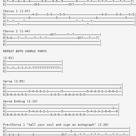
A|7——5——3——3——3——————3—5———5—5——5———————5—————7—7———7—7—7———7———7—7———7|
E|———————————————3h5————————————————5h7—————7—————————————————————————7——
Chorus 1 (1:37)
G|——————————————4—5—————5—5————5—5————————————————————4—5—————5—5————5—5|
D|————————————6——————————————5——————5——————————————6———————————————5————|
A|7——7—————7————————————————————————————7——7————7———————————————————————|
E|——————7—————————————————————————————————————7—————————————————————————|
Chorus 2 (1:44)
G|————————————————————————6h7——————7——7——————————————|
D|5—6———7———7————7——7——7—————————————————6h7———7———7|
A|———————————————————————————————————————————————————|
E|———————————————————————————————————————————————————|
REPEAT BOTH CHORUS PARTS
(2:01)
G|——————————————————————————————|
D|——————————————————————————————|
A|7——7——7—7—7—7—777777777777777—|
E|——————————————————————————————|
Verse (2:05)
G|———————————————————————————————————————————————————————————————|
D|——————————————————————————————————————————————————————————————2|
A|————————————5—4—3—3—2—1———————5—————————————5—4—3—3—2—1—0—0—2——|
E|0—0—3—4—5—5—————————————3—3—5———0—0—3—4—5—5————————————————————|
Verse Ending (2:13)
G|—————————————————————————————————————————————————————————————|
D|——————————————————————————————————————————————————————————2——|
A|————————————5—4—3—3—2—1———————5—————————————5—4—3—3—2—0—0———0|
E|0—0—3—4—5—5—————————————3—3—5———0—0—3—4—5—5——————————————————|
Pre—Chorus 1 "Sell your soul and sign an autograph" (2:20)
G|———————————————————————————————————————————————————————————————————|
D|———————————————————————————————————5———————————————————————————————|
A|—3—3——3———————3———————————————5h7————5——7—7———7—7—7———7———7—7———7——|