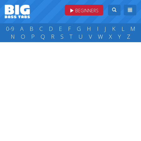
BEGINNERS
0-9
A
B
C
D
E
F
G
H
I
J
K
L
M
N
O
P
Q
R
S
T
U
V
W
X
Y
Z