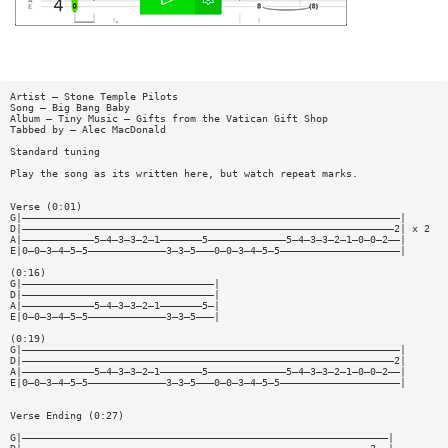
Artist — Stone Temple Pilots
Song — Big Bang Baby
Album — Tiny Music — Gifts from the Vatican Gift Shop
Tabbed by — Alec MacDonald
Standard tuning
Play the song as its written here, but watch repeat marks.
Verse (0:01)
G|———————————————————————————————————————————————————————————————|
D|——————————————————————————————————————————————————————————————2| x 2
A|————————————5—4—3—3—2—1———————5—————————————5—4—3—3—2—1—0—0—2——|
E|0—0—3—4—5—5—————————————3—3—5———0—0—3—4—5—5————————————————————|
(0:16)
G|————————————————————————————————|
D|————————————————————————————————|
A|————————————5—4—3—3—2—1———————5—|
E|0—0—3—4—5—5—————————————3—3—5———|
(0:19)
G|———————————————————————————————————————————————————————————————|
D|——————————————————————————————————————————————————————————————2|
A|————————————5—4—3—3—2—1———————5—————————————5—4—3—3—2—1—0—0—2——|
E|0—0—3—4—5—5—————————————3—3—5———0—0—3—4—5—5————————————————————|
Verse Ending (0:27)
G|—————————————————————————————————————————————————————————————|