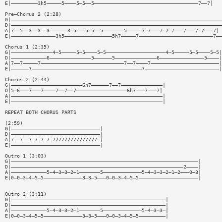
E|—————————3h5—————5————5—5——5———————————————————————————————————7——7|
Pre—Chorus 2 (2:28)
G|———————————————————————————————————————————————————————————————————————
D|———————————————————————————————————————————————————————————————————————
A|7——5——3——3——3——————3—5———5—5——5———————5—————7—7———7—7—7———7———7—7———7|
E|———————————————3h5————————————————5h7—————7—————————————————————————7——
Chorus 1 (2:35)
G|——————————————4—5—————5—5————5—5————————————————————4—5—————5—5————5—5|
D|————————————6——————————————5——————5——————————————6———————————————5————|
A|7——7—————7————————————————————————————7——7————7———————————————————————|
E|——————7—————————————————————————————————————7—————————————————————————|
Chorus 2 (2:44)
G|————————————————————————6h7——————7——7——————————————|
D|5—6———7———7————7——7——7—————————————————6h7———7———7|
A|———————————————————————————————————————————————————|
E|———————————————————————————————————————————————————|
REPEAT BOTH CHORUS PARTS
(2:59)
G|——————————————————————————————|
D|——————————————————————————————|
A|7——7——7—7—7—7—777777777777777—|
E|——————————————————————————————|
Outro 1 (3:03)
G|———————————————————————————————————————————————————————————————|
D|——————————————————————————————————————————————————————————2————|
A|————————————5—4—3—3—2—1———————5—————————————5—4—3—3—2—1—2———0—3|
E|0—0—3—4—5—5—————————————3—3—5———0—0—3—4—5—5————————————————————|
Outro 2 (3:11)
G|————————————————————————————————————————————————————|
D|————————————————————————————————————————————————————|
A|————————————5—4—3—3—2—1———————5—————————————5—4—3—3—|
E|0—0—3—4—5—5—————————————3—3—5———0—0—3—4—5—5—————————|