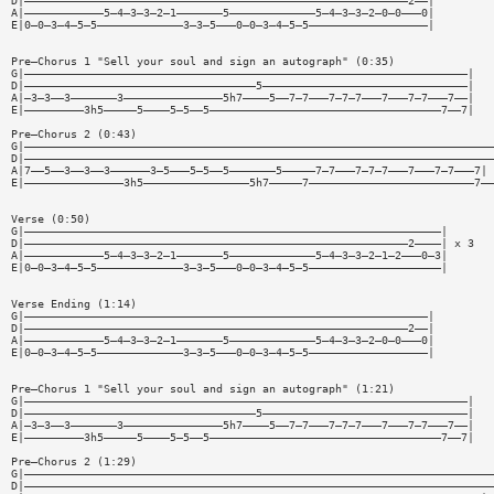
D|——————————————————————————————————————————————————————————2——|
A|————————————5—4—3—3—2—1———————5—————————————5—4—3—3—2—0—0———0|
E|0—0—3—4—5—5—————————————3—3—5———0—0—3—4—5—5——————————————————|
Pre—Chorus 1 "Sell your soul and sign an autograph" (0:35)
G|———————————————————————————————————————————————————————————————————|
D|———————————————————————————————————5———————————————————————————————|
A|—3—3——3———————3———————————————5h7————5——7—7———7—7—7———7———7—7———7——|
E|—————————3h5—————5————5—5——5———————————————————————————————————7——7|
Pre—Chorus 2 (0:43)
G|———————————————————————————————————————————————————————————————————————
D|———————————————————————————————————————————————————————————————————————
A|7——5——3——3——3——————3—5———5—5——5———————5—————7—7———7—7—7———7———7—7———7|
E|———————————————3h5————————————————5h7—————7—————————————————————————7——
Verse (0:50)
G|———————————————————————————————————————————————————————————————|
D|——————————————————————————————————————————————————————————2————| x 3
A|————————————5—4—3—3—2—1———————5—————————————5—4—3—3—2—1—2———0—3|
E|0—0—3—4—5—5—————————————3—3—5———0—0—3—4—5—5————————————————————|
Verse Ending (1:14)
G|—————————————————————————————————————————————————————————————|
D|——————————————————————————————————————————————————————————2——|
A|————————————5—4—3—3—2—1———————5—————————————5—4—3—3—2—0—0———0|
E|0—0—3—4—5—5—————————————3—3—5———0—0—3—4—5—5——————————————————|
Pre—Chorus 1 "Sell your soul and sign an autograph" (1:21)
G|———————————————————————————————————————————————————————————————————|
D|———————————————————————————————————5———————————————————————————————|
A|—3—3——3———————3———————————————5h7————5——7—7———7—7—7———7———7—7———7——|
E|—————————3h5—————5————5—5——5———————————————————————————————————7——7|
Pre—Chorus 2 (1:29)
G|———————————————————————————————————————————————————————————————————————
D|———————————————————————————————————————————————————————————————————————