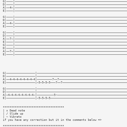
G|————|——————————————————————————————————————————————————————————————————
D|————|——————————————————————————————————————————————————————————————————
A|——4—|——————————————————————————————————————————————————————————————————
E|————|——————————————————————————————————————————————————————————————————
G|————|——————————————————————————————————————————————————————————————————
D|————|——————————————————————————————————————————————————————————————————
A|——4—|——————————————————————————————————————————————————————————————————
E|————|——————————————————————————————————————————————————————————————————
G|————|——————————————————————————————————————————————————————————————————
D|————|——————————————————————————————————————————————————————————————————
A|——7—|——————————————————————————————————————————————————————————————————
E|————|——————————————————————————————————————————————————————————————————
G|————|——————————————————————————————————————————————————————————————————
D|————|——————————————————————————————————————————————————————————————————
A|——7—|——————————————————————————————————————————————————————————————————
E|————|——————————————————————————————————————————————————————————————————
G|—————————————————|—————————————————————————————————————————————————————
D|—————————————————|—————————————————————————————————————————————————————
A|——4—4—4—4—4—4—4—4|—————————7——7————————————————————————————————————————
E|—————————————————|—5—5—5—5———7——7——————————————————————————————————————
G|—————————————————|—————————————————————————————————————————————————————
D|—————————————————|—————————————————————————————————————————————————————
A|—4—4—4—4—4—4—4—4—|——————————5~—————————————————————————————————————————
E|—————————————————|—5—5—5—5—————————————————————————————————————————————
************************************
| x Dead note
| / Slide up
| ~ Vibrato
if you have any correction but it in the comments below =>
************************************