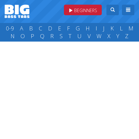
BEGINNERS
0-9
A
B
C
D
E
F
G
H
I
J
K
L
M
N
O
P
Q
R
S
T
U
V
W
X
Y
Z