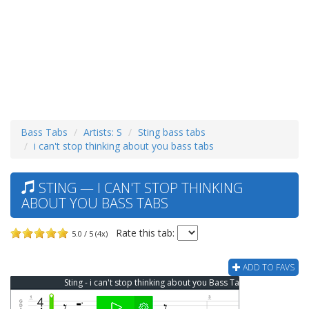
Bass Tabs
Artists: S
Sting bass tabs
i can't stop thinking about you bass tabs
STING — I CAN'T STOP THINKING
ABOUT YOU BASS TABS
Rate this tab:
5.0 / 5 (4x)
ADD TO FAVS
Sting - i can't stop thinking about you Bass Tab