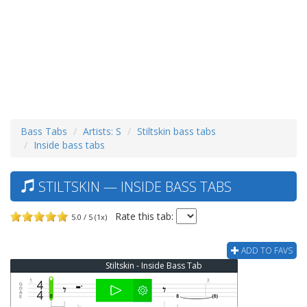
Bass Tabs
Artists: S
Stiltskin bass tabs
Inside bass tabs
STILTSKIN — INSIDE BASS TABS
Rate this tab:
5.0 / 5 (1x)
ADD TO FAVS
Stiltskin - Inside Bass Tab