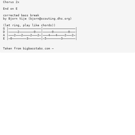
Chorus 2x
End on E
corrected bass break
by Bjorn Vije (
bjorn@scouting.dhs.org
)
(let ring, play like chords))
G |——————————————————|——————————————————|
D |—————2————————0———|—————0————————0———|
A |———2———2————2———2—|———4———4————2———2—|
E |—0————————3———————|—5————————3———————|
Taken from bigbasstabs.com —