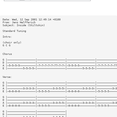
Date: Wed, 12 Sep 2001 12:49:14 +0100
From: Jens Helfferich
Subject: Inside (Stiltskin)
Standard Tuning
Intro:
(choir only)
G C G
Chorus
G |——————————————————|——————————————————|——————————————————|—————————————
D |——————————————————|——————————————————|——————————————————|—————————————
A |—5—5—5—5——————————|—7—7—7—7—7—77—7—7—|—5—5—5—5——————————|—7—7—7—7—7—77
E |——————————5—5—5—5—|——————————————————|——————————5—5—5—5—|—————————————
Verse:
G |——————————————————|——————————————————|——————————————————|—————————————
D |——————————————————|——————————————————|——————————————————|—————————————
A |——————————3—3—3—3—|——————————3—3—5—5—|——————————3—3—3—3—|——————————3—3
E |—0—0—0—0——————————|—5—5—5—5——————————|—0—0—0—0——————————|—5—5—5—5—————
G |——————————————————|——————————————————|——————————————————|—————————————
D |——————————————————|——————————————————|——————————————————|—————————————
A |——————————3—3—3—3—|——————————3—3—5—5—|——————————3—3—3—3—|——————————3—3
E |—0—0—0—0——————————|—5—5—5—5——————————|—0—0—0—0——————————|—5—5—5—5—————
G |——————————————————|——————————————————|
D |——————————————————|——————————————————|