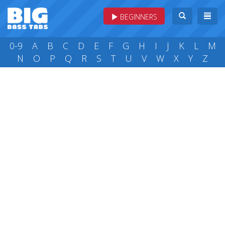
BEGINNERS
0-9
A
B
C
D
E
F
G
H
I
J
K
L
M
N
O
P
Q
R
S
T
U
V
W
X
Y
Z