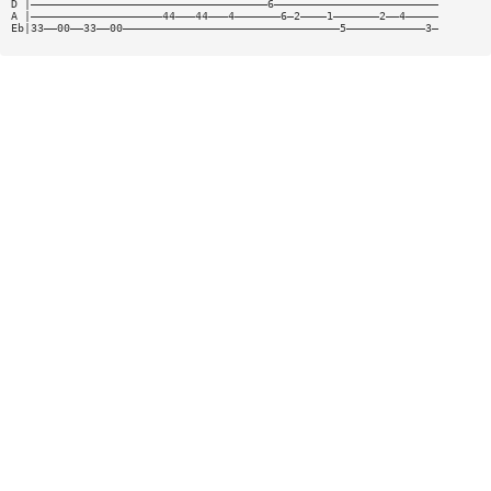
D |————————————————————————————————————6—————————————————————————
A |————————————————————44———44———4———————6—2————1———————2——4—————
Eb|33——00——33——00—————————————————————————————————5————————————3—