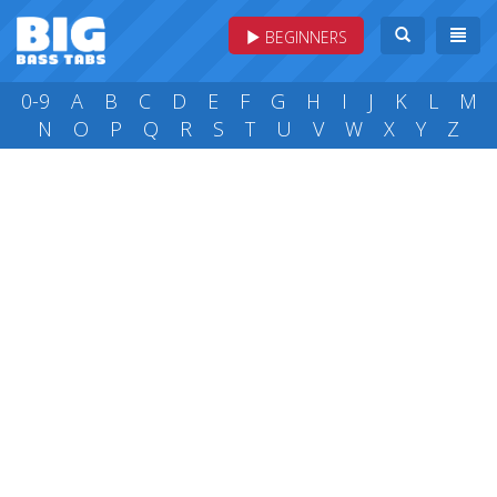
BEGINNERS
0-9
A
B
C
D
E
F
G
H
I
J
K
L
M
N
O
P
Q
R
S
T
U
V
W
X
Y
Z