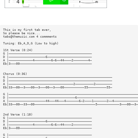
This is my first tab ever,
So please be nice...
tabs@themuzic.com
4 commments
Tuning: Eb,A,D,G (Low to high)
1St Verse (0:24)
G |—————————————————————————————————————————————
D |————————————————————6————————————————————————
A |—————————————4—————————6—6——44————2————————4—
Eb|3———00———————————————————————————————————————
Chorus (0:36)
G |————————————————————————————————————————————————————————
D |————————————————————————————————————————————————————————
A |———————————————————————————————————2——————————2—————————
Eb|33——00——3———00——3———00——3———00———————————55——————————55—
G |——————————————————————————————————————————————————————————————————————
D |————————————————————————————————————6—————————————————————————————————
A |————————————————————44———44———4———————6—2————1———————2——4—————————————
Eb|33——00——33——00—————————————————————————————————5————————————3———00——3—
2nd Verse (1:18)
G |—————————————————————————————————————————————
D |————————————————————6————————————————————————
A |—————————————4—————————6—6——44————2——————————
Eb|3———00———————————————————————————————————————
G |—————————————————————————————————————————————