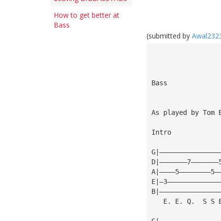
How to get better at
Bass
(submitted by
Awal232
                 
                 
As played by Tom 
Intro
G|———————————————
D|———————7———————
A|————5————————5—
E|—3—————————————
B|———————————————
   E. E. Q.  S S 
G|———————————————