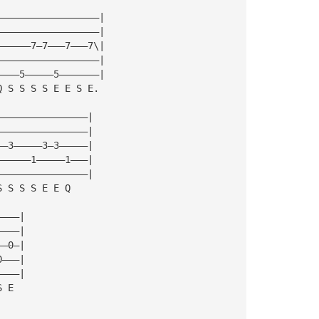
——————————————————|
——————————————————|
——————7—7———7———7\|
——————————————————|
————5—————5———————|
Q S S S S E E S E.
————————————————|
————————————————|
——3—————3—3—————|
——————1—————1———|
————————————————|
S S S S E E Q
————|
————|
——0—|
0———|
————|
S E 
|