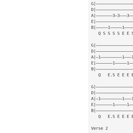
G|———————————————
D|———————————————
A|———————3—3———3—
E|———————————————
B|—————1—————1———
   Q S S S S E E 
G|———————————————
D|———————————————
A|—1—————————1———
E|———————1—————1—
B|———————————————
   Q   E.S E E E 
G|———————————————
D|———————————————
A|—1—————————1———
E|———————1—————1—
B|———————————————
   Q   E.S E E E 
Verse 2