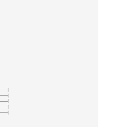
|
|
|
|
————|
————|
————|
————|
————|