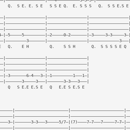
    Q.  S E. E. S E   S S E Q.  E. S S S   Q.  S S E.S E
——|—————————————————|—————————————————|—————————————————
——|—————————————————|—————————————————|—————————————————
——|—————————————————|—————————————————|—————————————————
4—|—5—————5—————————|—2—————0—2———————|—3—————3—3—————3—
——|—————————3———————|—————————————————|—————————————3———
E   Q.    E H         Q.    S S H       Q.  S S S S E Q
——|—————————————————|—————————————————|
——|—————————————————|—————————————————|
——|—————————————————|—————————————————|
——|—3———————6—4———3—|—1—————————1———1—|
——|———————3—————3———|———————3—3———3———|
    Q   S E.E E.S E   Q   E.E S E.S E
——————|———————————————————————|———————————————————————|—
——————|———————————————————————|———————————————————————|—
————3—|———————3—3———3—————5/7—|(7)————7—7———7—————7—7—|—
——————|———————————————————————|———————————————————————|—