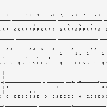
——————|———————————————————————|———————————————————————|—
——————|———————————————————————|———————————————————————|—
————3—|———————3—3———3—————5/7—|(7)————7—7———7—————7—7—|—
——————|———————————————————————|———————————————————————|—
——1———|—————1—————1—————1—————|—————5—————5—————5—————|—
S S E   Q S S S S E E S S S S   Q S S S S E E S S S S   
————————|—————————————————————|—————————————————————|———
————————|—————————————————————|—————————————————————|———
————3—3—|———————3—3———3—————3—|———————3—————————3—3—|———
————————|—————————————————————|—1———————1—1———1—————|—1—
——1—————|—————1—————1—————1———|—————————————————————|———
S S S S   Q S S S S E E S S E   Q   E.S E E S S S S   Q 
——|———————————————————|—————————————————|———————————————
——|———————————————————|—————————————————|———————————————
1—|———————————————————|—1—————————1———1—|—0—————————0———
——|—1—————————1—————1—|———————1—————1———|———————0—0———0—
——|———————1—1———1—1———|—————————————————|———————————————
E   Q   E.E S E S S E   Q   E.S E E E E   Q   E.E S E S 
——|—————————————————|—————————————————|—————————————————