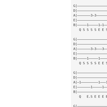
G|———————————————
D|———————————————
A|———————3—3—————
E|———————————————
B|—————1—————1—1—
   Q S S S S E E 
G|———————————————
D|———————————————
A|———————3—3———3—
E|———————————————
B|—————1—————1———
   Q S S S S E E 
G|———————————————
D|———————————————
A|—1—————————1———
E|———————1—————1—
B|———————————————
   Q   E.S E E E 
G|———————————————