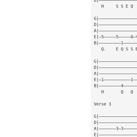
   H     S S E Q 
G|———————————————
D|———————————————
A|———————————————
E|—5—————5—————0—
B|—————————1—————
   Q.    E Q S S 
G|———————————————
D|———————————————
A|———————————————
E|—1———————————1—
B|—————————4—————
   H       Q   Q 
Verse 3
G|———————————————
D|———————————————
A|———————3—3—————
E|———————————————