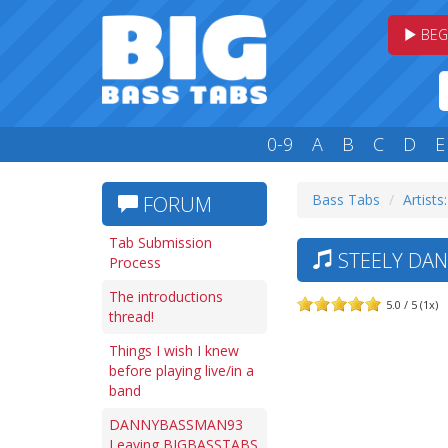
BEG
0-9
A
B
C
D
E
Bass Tabs
Artists:
FORUM
Tab Submission
STEELY DAN
Process
The introductions
5.0 / 5 (1x)
thread!
Things I wish I knew
before playing live/in a
band
DANNYBASSMAN93
Leaving BIGBASSTABS