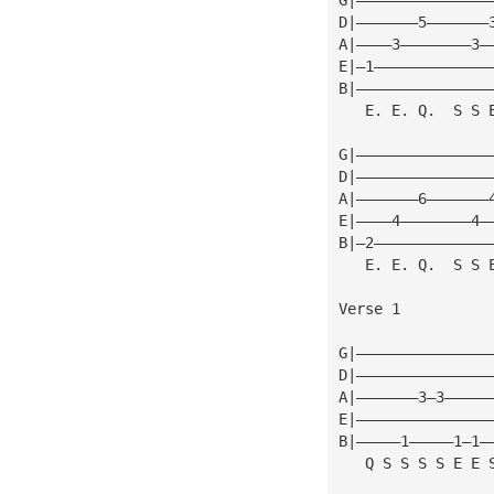
D|———————5———————
A|————3————————3—
E|—1—————————————
B|———————————————
   E. E. Q.  S S 
G|———————————————
D|———————————————
A|———————6———————
E|————4————————4—
B|—2—————————————
   E. E. Q.  S S 
Verse 1
G|———————————————
D|———————————————
A|———————3—3—————
E|———————————————
B|—————1—————1—1—
   Q S S S S E E 