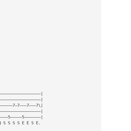
|
|
|
|
——————————————————|
——————————————————|
——————7—7———7———7\|
——————————————————|
————5—————5———————|
Q S S S S E E S E.