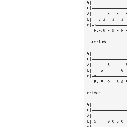
G|———————————————
D|———————————————
A|———————3———3———
E|———3—3———3———3—
B|—1—————————————
   E.E.S E S E E 
Interlude
G|———————————————
D|———————————————
A|———————8———————
E|————6————————6—
B|—4—————————————
   E. E. Q.  S S 
Bridge
G|———————————————
D|———————————————
A|———————————————
E|—5—————0—0—5—0—
B|———————————————