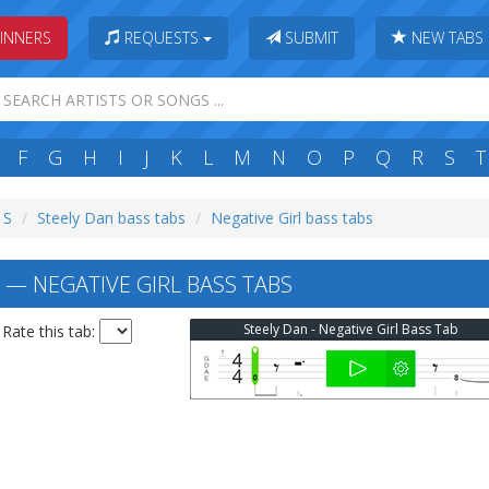
INNERS
REQUESTS
SUBMIT
NEW TABS
F
G
H
I
J
K
L
M
N
O
P
Q
R
S
T
 S
Steely Dan bass tabs
Negative Girl bass tabs
 — NEGATIVE GIRL BASS TABS
Steely Dan - Negative Girl Bass Tab
Rate this tab: