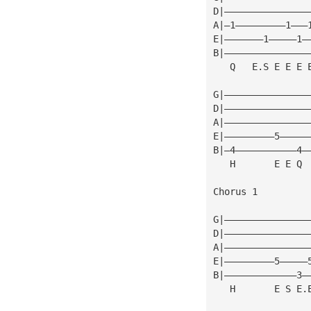
D|———————————————
A|—1—————————1———
E|———————1—————1—
B|———————————————
   Q   E.S E E E 
G|———————————————
D|———————————————
A|———————————————
E|—————————5—————
B|—4———————————4—
   H       E E Q
Chorus 1
G|———————————————
D|———————————————
A|———————————————
E|—————————5—————
B|—————————————3—
   H       E S E.