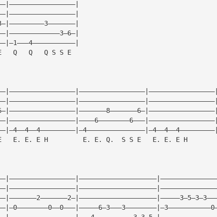
——|—————————————————|
——|—————————————————|
3—|—————————3———————|
——|—————————————3—6—|
——|—1———4———————————|
E   Q   Q   Q S S E
——|—————————————————|—————————————————|—————————————————
——|—————————————————|—————————————————|—————————————————
6—|—————————————————|———————8———————6—|—————————————————
——|—————————————————|————6————————6———|—————————————————
——|—4——4——4—————————|—4———————————————|—4——4——4—————————
E   E. E. E H         E. E. Q.  S S E   E. E. E H     
——|—————————————————|————————————————————|——————————————
——|—————————————————|————————————————————|——————————————
——|———————2———————2—|————————————————————|—————3—5—3—3——
——|—0————————0——0———|—————6—3———3————————|—3———————————0
——|—————————————————|———4——————————3—3—5—|——————————————