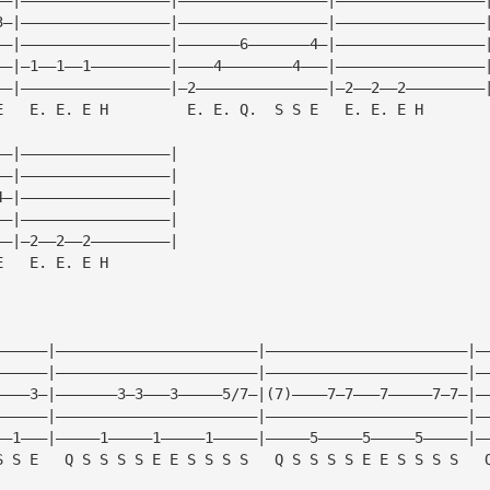
3—|—————————————————|—————————————————|—————————————————
——|—————————————————|———————6———————4—|—————————————————
——|—1——1——1—————————|————4————————4———|—————————————————
——|—————————————————|—2———————————————|—2——2——2—————————
E   E. E. E H         E. E. Q.  S S E   E. E. E H       
——|—————————————————|
——|—————————————————|
4—|—————————————————|
——|—————————————————|
——|—2——2——2—————————|
E   E. E. E H       
——————|———————————————————————|———————————————————————|—
——————|———————————————————————|———————————————————————|—
————3—|———————3—3———3—————5/7—|(7)————7—7———7—————7—7—|—
——————|———————————————————————|———————————————————————|—
——1———|—————1—————1—————1—————|—————5—————5—————5—————|—
S S E   Q S S S S E E S S S S   Q S S S S E E S S S S   