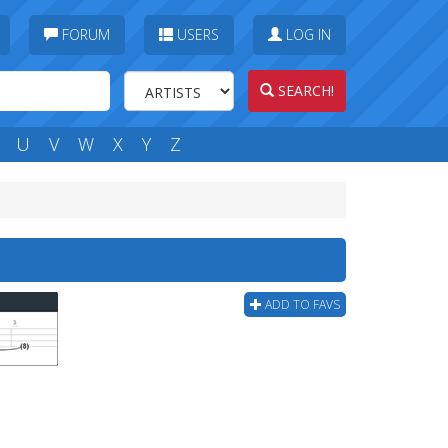
FORUM
USERS
LOG IN
SEARCH!
U
V
W
X
Y
Z
ADD TO FAVS