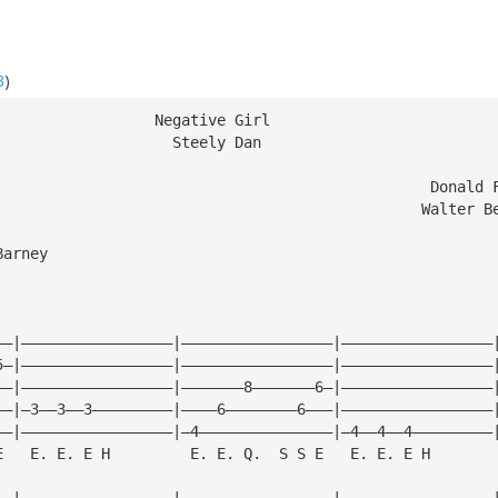
3
)
                  Negative Girl
                    Steely Dan
Bass							          Donal
         						         Walte
Barney
——|—————————————————|—————————————————|—————————————————
5—|—————————————————|—————————————————|—————————————————
——|—————————————————|———————8———————6—|—————————————————
——|—3——3——3—————————|————6————————6———|—————————————————
——|—————————————————|—4———————————————|—4——4——4—————————
E   E. E. E H         E. E. Q.  S S E   E. E. E H       
——|—————————————————|—————————————————|—————————————————