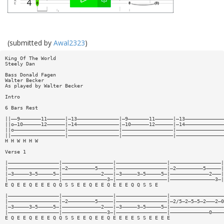
(submitted by
Awal2323
)
King Of The World
Steely Dan
Bass Donald Fagen
Walter Becker
As played by Walter Becker
Intro
6 Bars Rest
||——9———————11——————|—13——————————————|—9———————11——————|—13—————————————
||o—10——————12——————|—14——————————————|—10——————12——————|—14—————————————
||o—————————————————|—————————————————|—————————————————|————————————————
||——————————————————|—————————————————|—————————————————|————————————————
H H W H H W
Verse 1
|—————————————————|—————————————————|—————————————————|—————————————————|
|—————————————————|—2—————————5—————|—————————————————|—2—————————5—————|
|—3—————3—5—————5—|—————————————2———|—3—————3—5—————5—|—————————————2———|
|—————————————————|———————————————3—|—————————————————|———————————————3—|
E Q E E Q E E E Q Q S S E E Q E E Q E E E Q Q S S E
|—————————————————|—————————————————|—————————————————|——————————————————
|—————————————————|—2—————————5—————|—————————————————|—2/5—2—5—5—2———2—0
|—3—————3—5—————5—|—————————————2———|—3—————3—5—————5—|——————————————————
|—————————————————|———————————————3—|—————————————————|—————————————0————
E Q E E Q E E E Q Q S S E E Q E E Q E E E E S S E E E E