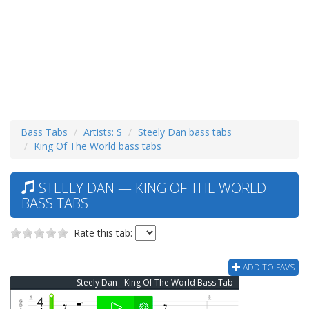
Bass Tabs
Artists: S
Steely Dan bass tabs
King Of The World bass tabs
STEELY DAN — KING OF THE WORLD
BASS TABS
Rate this tab:
ADD TO FAVS
Steely Dan - King Of The World Bass Tab