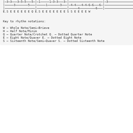
|—3—3———3—5—5———5—|—1—————1—3—3———3—|———————————————————|—3——————————————
|—————3———————5———|—————1———————3———|—4—4———4—4—6—6———6—|————————————————
|—————————————————|—————————————————|—————4—————————6———|————————————————
E.S E E E E E E Q E.S E E E E E E E S S E E E E W
Key to rhythm notations:
W — Whole Note/Semi—Brieve
H — Half Note/Minim
Q — Quarter Note/Crotchet Q. — Dotted Quarter Note
E — Eight Note/Quaver E. — Dotted Eight Note
S — Sixteenth Note/Semi—Quaver S. — Dotted Sixteenth Note