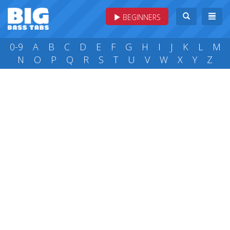
BEGINNERS
0-9
A
B
C
D
E
F
G
H
I
J
K
L
M
N
O
P
Q
R
S
T
U
V
W
X
Y
Z