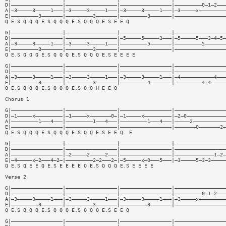
D|—————————————————|—————————————————|—————————————————|—————————0—1—2———
A|—3—————3—————1———|—3—————3—————1———|—3—————3—————1———|—3—————x—————————
E|—————————3———————|—————————3———————|—————————3———————|—————————————————
Q E.S Q Q Q E.S Q Q Q E.S Q Q Q E.S E E Q
G|—————————————————|—————————————————|—————————————————|—————————————————
D|—————————————————|—————————————————|—5—————5—————3———|—5—————5———3—4—5—
A|—3—————3—————1———|—3—————3—————1———|—————————5———————|—————————5———————
E|—————————3———————|—————————3———————|—————————————————|—————————————————
Q E.S Q Q Q E.S Q Q Q E.S Q Q Q E.S E E E E
G|—————————————————|—————————————————|—————————————————|—————————————————
D|—————————————————|—————————————————|—————————————————|—————————————————
A|—3—————3—————1———|—3—————3—————1———|—3—————3—————1———|—4———————————4———
E|—————————3———————|—————————3———————|—————————4———————|—————————4—4—————
Q E.S Q Q Q E.S Q Q Q E.S Q Q H E E Q
Chorus 1
G|—————————————————|—————————————————|—————————————————|—————————————————
D|—1—————x—————————|—1—————x———————0—|—1—————x—————————|—2—0—————————————
A|—————————1———4———|—————————1———4———|—————————1———4———|—————2———————————
E|—————————————————|—————————————————|—————————————————|———————0———————2—
Q E.S Q Q Q E.S Q Q Q E.S Q Q E.S E E Q. E
G|—————————————————|—————————————————|—————————————————|—————————————————
D|—————————————————|—————————————————|—————————————————|—————————————————
A|—————————————————|—2—————2—————2———|—————————————————|—————————————1—2—
E|—4—————x—2———4—2—|—————————2—2———2—|—5—————x—0———5———|—3—————5—3—3—————
Q E.S Q E E Q E.S E E E E Q E.S Q Q Q E.S E E E E
Verse 2
G|—————————————————|—————————————————|—————————————————|—————————————————
D|—————————————————|—————————————————|—————————————————|—————————0—1—2———
A|—3—————3—————1———|—3—————3—————1———|—3—————3—————1———|—3—————x—————————
E|—————————3———————|—————————3———————|—————————3———————|—————————————————
Q E.S Q Q Q E.S Q Q Q E.S Q Q Q E.S E E Q
G|—————————————————|—————————————————|—————————————————|—————————————————