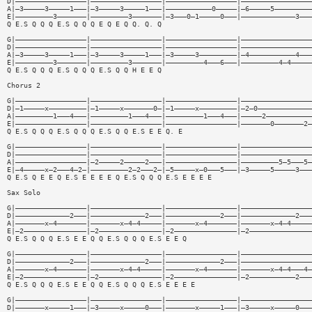
D|—————————————————|—————————————————|—————————————————|—————————————————
A|—3—————3—————1———|—3—————3—————1———|———————————0—————|—6—————5—————————
E|—————————3———————|—————————3———————|—3———0—1—————0———|—————————————3———
Q E.S Q Q Q E.S Q Q Q E Q E Q Q. Q. Q
G|—————————————————|—————————————————|—————————————————|—————————————————
D|—————————————————|—————————————————|—————————————————|—————————————————
A|—3—————3—————1———|—3—————3—————1———|—3—————3—————————|—4———————————4———
E|—————————3———————|—————————3———————|—————————4———6———|—————————4—4—————
Q E.S Q Q Q E.S Q Q Q E.S Q Q H E E Q
Chorus 2
G|—————————————————|—————————————————|—————————————————|—————————————————
D|—1—————x—————————|—1—————x———————0—|—1—————x—————————|—2—0—————————————
A|—————————1———4———|—————————1———4———|—————————1———4———|—————2———————————
E|—————————————————|—————————————————|—————————————————|———————0———————2—
Q E.S Q Q Q E.S Q Q Q E.S Q Q E.S E E Q. E
G|—————————————————|—————————————————|—————————————————|—————————————————
D|—————————————————|—————————————————|—————————————————|—————————————————
A|—————————————————|—2—————2—————2———|—————————————————|—————————5—5———5—
E|—4—————x—2———4—2—|—————————2—2———2—|—5—————x—0———5———|—3—————5—————3———
Q E.S Q E E Q E.S E E E E Q E.S Q Q Q E.S E E E E
Sax Solo
G|—————————————————|—————————————————|—————————————————|—————————————————
D|—————————————2———|—————————————2———|—————————————2———|—————————————2———
A|———————x—4———————|———————x—4—4—————|———————x—4———————|———————x—4—4—————
E|—2———————————————|—2———————————————|—2———————————————|—2———————————————
Q E.S Q Q Q E.S E E Q Q E.S Q Q Q E.S E E Q
G|—————————————————|—————————————————|—————————————————|—————————————————
D|—————————————2———|—————————————2———|—————————————2———|—————————————————
A|———————x—4———————|———————x—4—4—————|———————x—4———————|———————x—4—4———4—
E|—2———————————————|—2———————————————|—2———————————————|—2———————————2———
Q E.S Q Q Q E.S E E Q Q E.S Q Q Q E.S E E E E
G|—————————————————|—————————————————|—————————————————|—————————————————
D|———————x—————1———|—3—————x—————0———|———————x—————1———|—3—————x—————0———