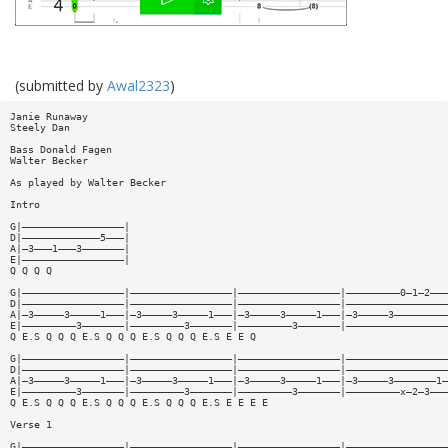
(submitted by
Awal2323
)
Janie Runaway
Steely Dan
Bass Donald Fagen
Walter Becker
As played by Walter Becker
Intro
G|—————————————————|
D|—————————————5———|
A|—3———1———3———————|
E|—————————————————|
Q Q Q Q
G|—————————————————|—————————————————|—————————————————|—————————0—1—2———
D|—————————————————|—————————————————|—————————————————|—————————————————
A|—3—————3—————1———|—3—————3—————1———|—3—————3—————1———|—3—————3—————————
E|—————————3———————|—————————3———————|—————————3———————|—————————————————
Q E.S Q Q Q E.S Q Q Q E.S Q Q Q E.S E E Q
G|—————————————————|—————————————————|—————————————————|—————————————————
D|—————————————————|—————————————————|—————————————————|—————————————————
A|—3—————3—————1———|—3—————3—————1———|—3—————3—————1———|—3—————3———————1—
E|—————————3———————|—————————3———————|—————————3———————|—————————x—2—3———
Q E.S Q Q Q E.S Q Q Q E.S Q Q Q E.S E E E E
Verse 1
G|—————————————————|—————————————————|—————————————————|—————————————————