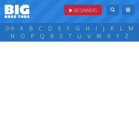
BEGINNERS
0-9
A
B
C
D
E
F
G
H
I
J
K
L
M
N
O
P
Q
R
S
T
U
V
W
X
Y
Z