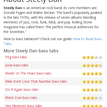
Steely Dan
is an American rock band; its core members are
Donald Fagen and Walter Becker. The band's popularity peaked
in the late 1970s, with the release of seven albums blending
elements of jazz, rock, funk, R&B, and pop. Rolling Stone
magazine has called them "the perfect musical antiheroes for
the Seventies."
New to bass tablature? Check out our guide:
How to Read Bass
Tabs
.
More Steely Dan bass tabs
Peg bass tabs
Josie bass tabs
Reelin' In The Years bass tabs
Rikki Dont Lose That Number bass tabs
Do It Again bass tabs
Black Cow bass tabs
Hey Nineteen bass tabs