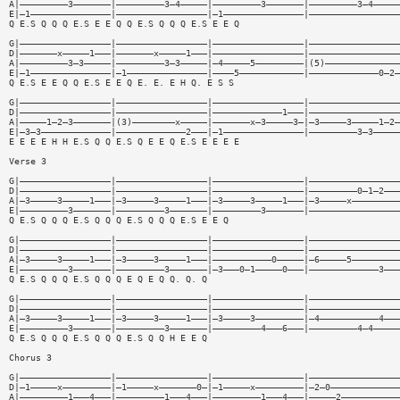
A|—————————3———————|—————————3—4—————|—————————3———————|—————————3—4—————
E|—1———————————————|—————————————————|—1———————————————|—————————————————
Q E.S Q Q Q E.S E E Q Q E.S Q Q Q E.S E E Q
G|—————————————————|—————————————————|—————————————————|—————————————————
D|———————x—————1———|———————x—————1———|—————————————————|—————————————————
A|—————————3—3—————|—————————3—3—————|—4—————5—————————|(5)——————————————
E|—1———————————————|—1———————————————|————5————————————|—————————————0—2—
Q E.S E E Q Q E.S E E Q E. E. E H Q. E S S
G|—————————————————|—————————————————|—————————————————|—————————————————
D|—————————————————|—————————————————|—————————————1———|—————————————————
A|—————1—2—3———————|(3)————————x—————|———————x—3—————3—|—3—————3—————1—2—
E|—3—3—————————————|—————————————2———|—1———————————————|—————————3—3—————
E E E E H H E.S Q Q E.S Q E E Q E.S E E E E
Verse 3
G|—————————————————|—————————————————|—————————————————|—————————————————
D|—————————————————|—————————————————|—————————————————|—————————0—1—2———
A|—3—————3—————1———|—3—————3—————1———|—3—————3—————1———|—3—————x—————————
E|—————————3———————|—————————3———————|—————————3———————|—————————————————
Q E.S Q Q Q E.S Q Q Q E.S Q Q Q E.S E E Q
G|—————————————————|—————————————————|—————————————————|—————————————————
D|—————————————————|—————————————————|—————————————————|—————————————————
A|—3—————3—————1———|—3—————3—————1———|———————————0—————|—6—————5—————————
E|—————————3———————|—————————3———————|—3———0—1—————0———|—————————————3———
Q E.S Q Q Q E.S Q Q Q E Q E Q Q. Q. Q
G|—————————————————|—————————————————|—————————————————|—————————————————
D|—————————————————|—————————————————|—————————————————|—————————————————
A|—3—————3—————1———|—3—————3—————1———|—3—————3—————————|—4———————————4———
E|—————————3———————|—————————3———————|—————————4———6———|—————————4—4—————
Q E.S Q Q Q E.S Q Q Q E.S Q Q H E E Q
Chorus 3
G|—————————————————|—————————————————|—————————————————|—————————————————
D|—1—————x—————————|—1—————x———————0—|—1—————x—————————|—2—0—————————————
A|—————————1———4———|—————————1———4———|—————————1———4———|—————2———————————