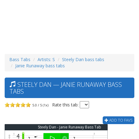
Bass Tabs
Artists: S
Steely Dan bass tabs
Janie Runaway bass tabs
STEELY DAN — JANIE RUNAWAY BASS
TABS
Rate this tab:
5.0 / 5 (1x)
ADD TO FAVS
Steely Dan - Janie Runaway Bass Tab