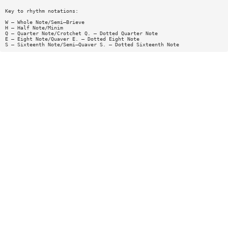
Key to rhythm notations:
W — Whole Note/Semi—Brieve
H — Half Note/Minim
Q — Quarter Note/Crotchet Q. — Dotted Quarter Note
E — Eight Note/Quaver E. — Dotted Eight Note
S — Sixteenth Note/Semi—Quaver S. — Dotted Sixteenth Note