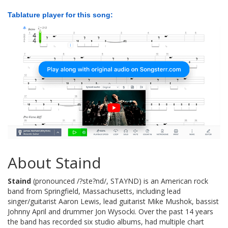
Tablature player for this song:
About Staind
Staind
(pronounced /?ste?nd/, STAYND) is an American rock
band from Springfield, Massachusetts, including lead
singer/guitarist Aaron Lewis, lead guitarist Mike Mushok, bassist
Johnny April and drummer Jon Wysocki. Over the past 14 years
the band has recorded six studio albums, had multiple chart