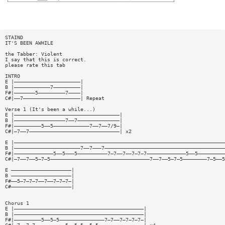
STAIND
IT'S BEEN AWHILE
the Tabber: Violent
I say that this is correct.
please rate this tab
INTRO
E |——————————————————————|
B |————————————7—————————|
F#|———————5—————————7————|
C#|——7———————————————————| Repeat
Verse 1 (It's been a while...)
E |———————————————————————————————————|
B |—————————————————7——7——————————————|
F#|—————————5——5————————————7——7——7/9—|
C#|—7——7——————————————————————————————| x2
E |——————————————————————————————————————————————————————————————————————
B |——————————————————————7——7———7————————————————————————————————————————
F#|—————————————5——5———5——————————7—7——7——7—7—7—————————————5——5—————————
C#|—7——7——5—7—5—————————————————————————————————7——7——5—7—5————————7—5——5
E ————————————————————|
B ————————————————————|
F#——5—7—7—7——7——7—7—7—|
C#————————————————————|
Chorus 1
E |———————————————————————————————————————————|
B |———————————————————————————————————————————|
F#|—————————5——5—5———————————————7—7——7—7—7—7—|