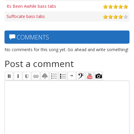
Its Been Awhile bass tabs
Suffocate bass tabs
COMMENTS
No comments for this song yet. Go ahead and write something!
Post a comment