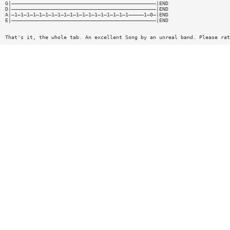
G|———————————————————————————————————————————————|END
D|———————————————————————————————————————————————|END
A|—1—1—1—1—1—1—1—1—1—1—1—1—1—1—1—1—1—1—1—————1—0—|END
E|———————————————————————————————————————————————|END
That's it, the whole tab. An excellent Song by an unreal band. Please rat