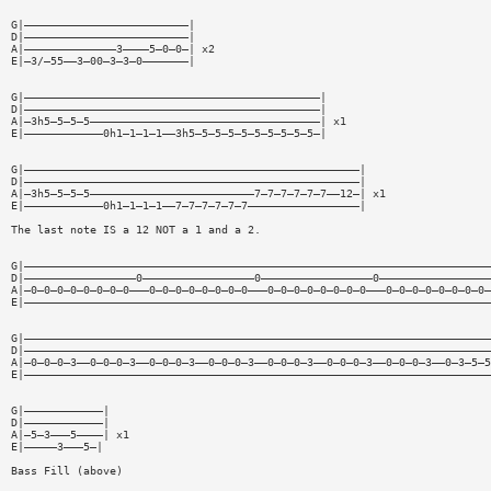
G|—————————————————————————|
D|—————————————————————————|
A|——————————————3————5—0—0—| x2
E|—3/—55——3—00—3—3—0———————|
G|—————————————————————————————————————————————|
D|—————————————————————————————————————————————|
A|—3h5—5—5—5———————————————————————————————————| x1
E|————————————0h1—1—1—1——3h5—5—5—5—5—5—5—5—5—5—|
G|———————————————————————————————————————————————————|
D|———————————————————————————————————————————————————|
A|—3h5—5—5—5—————————————————————————7—7—7—7—7—7——12—| x1
E|————————————0h1—1—1—1——7—7—7—7—7—7—————————————————|
The last note IS a 12 NOT a 1 and a 2.
G|———————————————————————————————————————————————————————————————————————
D|—————————————————0—————————————————0—————————————————0—————————————————
A|—0—0—0—0—0—0—0—0———0—0—0—0—0—0—0—0———0—0—0—0—0—0—0—0———0—0—0—0—0—0—0—0—
E|———————————————————————————————————————————————————————————————————————
G|———————————————————————————————————————————————————————————————————————
D|———————————————————————————————————————————————————————————————————————
A|—0—0—0—3——0—0—0—3——0—0—0—3——0—0—0—3——0—0—0—3——0—0—0—3——0—0—0—3——0—3—5—5
E|———————————————————————————————————————————————————————————————————————
G|————————————|
D|————————————|
A|—5—3———5————| x1
E|—————3———5—|
Bass Fill (above)