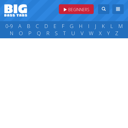
BEGINNERS
0-9
A
B
C
D
E
F
G
H
I
J
K
L
M
N
O
P
Q
R
S
T
U
V
W
X
Y
Z