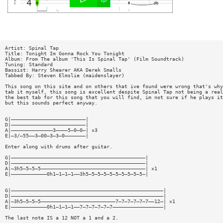
Artist: Spinal Tap
Title: Tonight Im Gonna Rock You Tonight
Album: From The album 'This Is Spinal Tap' (Film Soundtrack)
Tuning: Standard
Bassist: Harry Shearer AKA Derek Smalls
Tabbed By: Steven Elmslie (maidenslayer)
This song on this site and on others that ive found were wrong that's why
tab it myself, this song is excellent despite Spinal Tap not being a real
the best tab for this song that you will find, im not sure if he plays it
but this sounds perfect anyway.
G|—————————————————————————|
D|—————————————————————————|
A|——————————————3————5—0—0—| x3
E|—3/—55——3—00—3—3—0———————|
Enter along with drums after guitar.
G|—————————————————————————————————————————————|
D|—————————————————————————————————————————————|
A|—3h5—5—5—5———————————————————————————————————| x1
E|————————————0h1—1—1—1——3h5—5—5—5—5—5—5—5—5—5—|
G|———————————————————————————————————————————————————|
D|———————————————————————————————————————————————————|
A|—3h5—5—5—5—————————————————————————7—7—7—7—7—7——12—| x1
E|————————————0h1—1—1—1——7—7—7—7—7—7—————————————————|
The last note IS a 12 NOT a 1 and a 2.