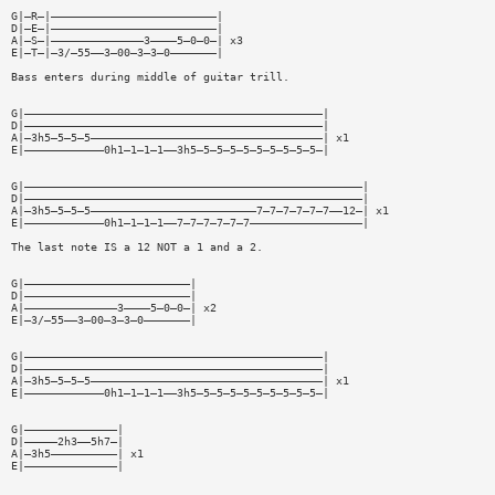
G|—R—|—————————————————————————|
D|—E—|—————————————————————————|
A|—S—|——————————————3————5—0—0—| x3
E|—T—|—3/—55——3—00—3—3—0———————|
Bass enters during middle of guitar trill.
G|—————————————————————————————————————————————|
D|—————————————————————————————————————————————|
A|—3h5—5—5—5———————————————————————————————————| x1
E|————————————0h1—1—1—1——3h5—5—5—5—5—5—5—5—5—5—|
G|———————————————————————————————————————————————————|
D|———————————————————————————————————————————————————|
A|—3h5—5—5—5—————————————————————————7—7—7—7—7—7——12—| x1
E|————————————0h1—1—1—1——7—7—7—7—7—7—————————————————|
The last note IS a 12 NOT a 1 and a 2.
G|—————————————————————————|
D|—————————————————————————|
A|——————————————3————5—0—0—| x2
E|—3/—55——3—00—3—3—0———————|
G|—————————————————————————————————————————————|
D|—————————————————————————————————————————————|
A|—3h5—5—5—5———————————————————————————————————| x1
E|————————————0h1—1—1—1——3h5—5—5—5—5—5—5—5—5—5—|
G|——————————————|
D|—————2h3——5h7—|
A|—3h5——————————| x1
E|——————————————|