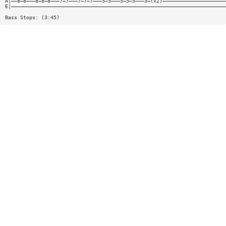
A|——8—8———8—8—8———7—7———7—7—7———5—5———5—5—5———3—(x2)—————————————————————
E|———————————————————————————————————————————————————————————————————————
Bass Stops: (3:45)