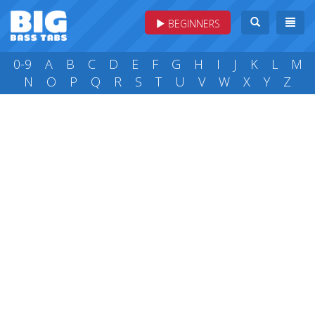
BEGINNERS
0-9
A
B
C
D
E
F
G
H
I
J
K
L
M
N
O
P
Q
R
S
T
U
V
W
X
Y
Z