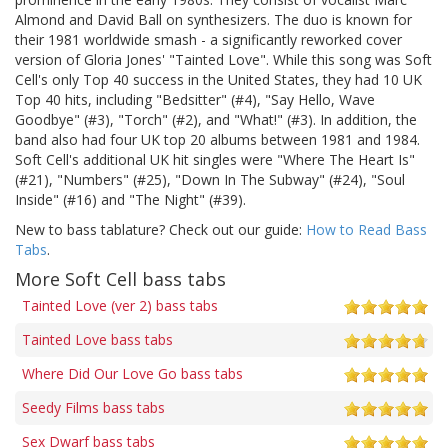
Almond and David Ball on synthesizers. The duo is known for
their 1981 worldwide smash - a significantly reworked cover
version of Gloria Jones' "Tainted Love". While this song was Soft
Cell's only Top 40 success in the United States, they had 10 UK
Top 40 hits, including "Bedsitter" (#4), "Say Hello, Wave
Goodbye" (#3), "Torch" (#2), and "What!" (#3). In addition, the
band also had four UK top 20 albums between 1981 and 1984.
Soft Cell's additional UK hit singles were "Where The Heart Is"
(#21), "Numbers" (#25), "Down In The Subway" (#24), "Soul
Inside" (#16) and "The Night" (#39).
New to bass tablature? Check out our guide:
How to Read Bass
Tabs
.
More Soft Cell bass tabs
Tainted Love (ver 2) bass tabs
Tainted Love bass tabs
Where Did Our Love Go bass tabs
Seedy Films bass tabs
Sex Dwarf bass tabs