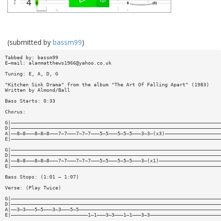
(submitted by
bassm99
)
Tabbed by: bassm99
E—mail:
alanmatthews1966@yahoo.co.uk
Tuning: E, A, D, G
"Kitchen Sink Drama" from the album "The Art Of Falling Apart" (1983)
Written by Almond/Ball
Bass Starts: 0:33
Chorus:
G|———————————————————————————————————————————————————————————————————————
D|———————————————————————————————————————————————————————————————————————
A|——8—8———8—8—8———7—7———7—7—7———5—5———5—5—5———3—3—(x3)———————————————————
E|———————————————————————————————————————————————————————————————————————
G|———————————————————————————————————————————————————————————————————————
D|———————————————————————————————————————————————————————————————————————
A|——8—8———8—8—8———7—7———7—7—7———5—5———5—5—5———3—(x1)—————————————————————
E|———————————————————————————————————————————————————————————————————————
Bass Stops: (1:01 — 1:07)
Verse: (Play Twice)
G|———————————————————————————————————————————————————————————————————————
D|———————————————————————————————————————————————————————————————————————
A|——3—3———5—5———3—3———5—5————————————————————————————————————————————————
E|——————————————————————————1—1———3—3———1—1———3—3————————————————————————