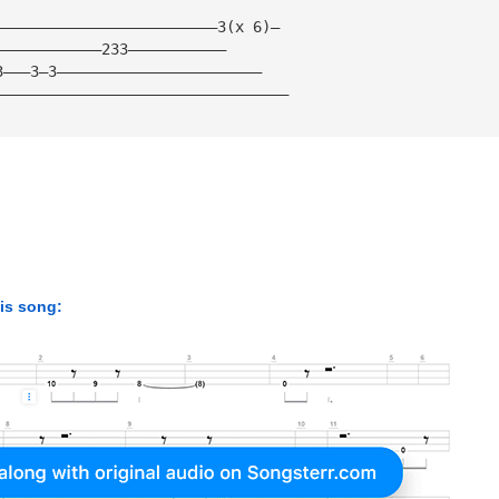
—————————————————————————3(x 6)—
————————————233———————————
3———3—3———————————————————————
—————————————————————————————————
his song: