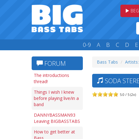
BEG
0-9
A
B
C
D
E
Bass Tabs
Artists:
FORUM
The introductions
SODA STERE
thread!
Things I wish I knew
5.0 / 5 (2x)
before playing live/in a
band
DANNYBASSMAN93
Leaving BIGBASSTABS
How to get better at
Bass