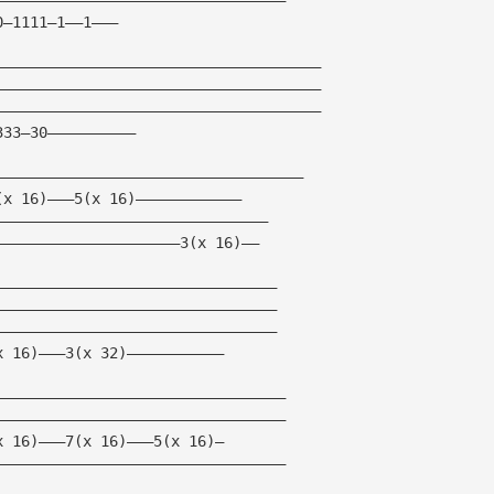
0—1111—1——1———
—————————————————————————————————————
—————————————————————————————————————
—————————————————————————————————————
333—30——————————
———————————————————————————————————
(x 16)———5(x 16)————————————   
———————————————————————————————                 
—————————————————————3(x 16)——
————————————————————————————————
————————————————————————————————
————————————————————————————————
x 16)———3(x 32)———————————
—————————————————————————————————
—————————————————————————————————       
x 16)———7(x 16)———5(x 16)—
—————————————————————————————————