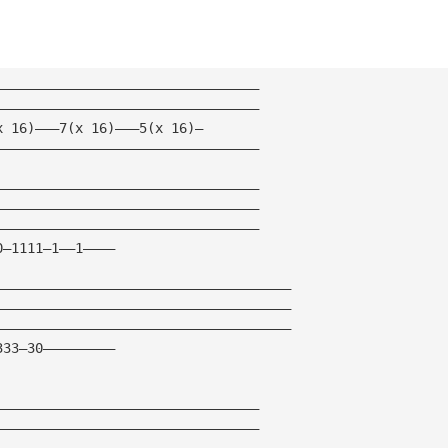
—————————————————————————————————
—————————————————————————————————       
x 16)———7(x 16)———5(x 16)—
—————————————————————————————————
—————————————————————————————————
—————————————————————————————————
—————————————————————————————————
0—1111—1——1————
—————————————————————————————————————
—————————————————————————————————————
—————————————————————————————————————
333—30—————————
—————————————————————————————————
—————————————————————————————————
—————————————————————————————————