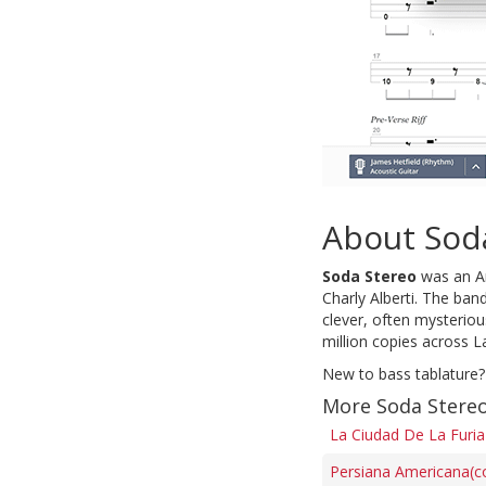
About Sod
Soda Stereo
was an Ar
Charly Alberti. The ba
clever, often mysterio
million copies across L
New to bass tablature?
More Soda Stereo
La Ciudad De La Furia
Persiana Americana(cor