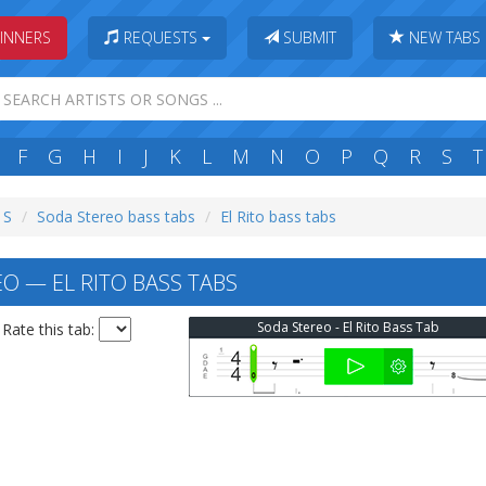
INNERS
REQUESTS
SUBMIT
NEW TABS
F
G
H
I
J
K
L
M
N
O
P
Q
R
S
T
 S
Soda Stereo bass tabs
El Rito bass tabs
O — EL RITO BASS TABS
Soda Stereo - El Rito Bass Tab
Rate this tab: