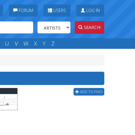
FORUM
USERS
LOG IN
SEARCH!
U
V
W
X
Y
Z
ADD TO FAVS