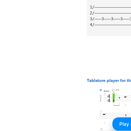
1/———————————————
2/———————————————
3/———3———3———3———
4/———————————————
Tablature player for t