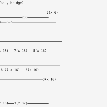
fas y bridge)
—————————————————————————3(x 6)—
————————————233———————————
3———3—3———————————————————————
—————————————————————————————————
—————————————————————————————————
—————————————————————————————————       
x 16)———7(x 16)———5(x 16)—
—————————————————————————————————
————————————————————————————————
—8—7( x 16)———5(x 16)———————
——————————————————————————————                 
———————————————————————3(x 16)
————————————————————————————————
————————————————————————————————
————————————————————————————————
x 16)———3(x 32)———————————