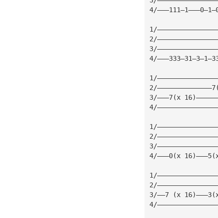
4/———111—1———0—1—
1/———————————————
2/———————————————
3/———————————————
4/———333—31—3—1—3
1/———————————————
2/——————————————7
3/———7(x 16)—————
4/———————————————
1/———————————————
2/———————————————
3/———————————————
4/———0(x 16)———5(
1/———————————————
2/———————————————
3/——7 (x 16)———3(
4/———————————————