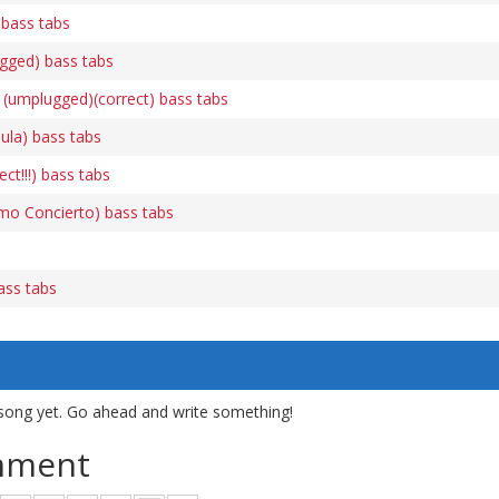
bass tabs
ugged) bass tabs
d (umplugged)(correct) bass tabs
ula) bass tabs
ct!!!) bass tabs
imo Concierto) bass tabs
ass tabs
song yet. Go ahead and write something!
mment