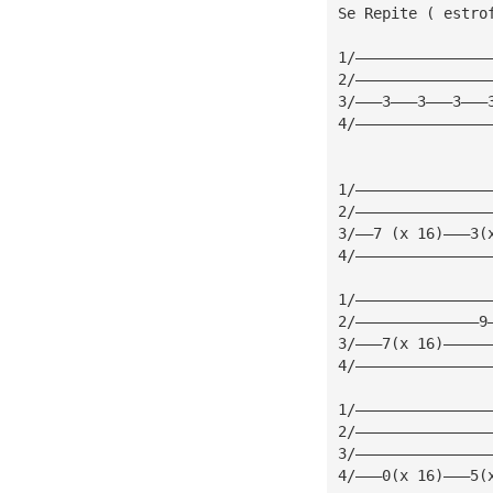
Se Repite ( estro
1/———————————————
2/———————————————
3/———3———3———3———
4/———————————————
1/———————————————
2/———————————————
3/——7 (x 16)———3(
4/———————————————
1/———————————————
2/——————————————9
3/———7(x 16)—————
4/———————————————
1/———————————————
2/———————————————
3/———————————————
4/———0(x 16)———5(