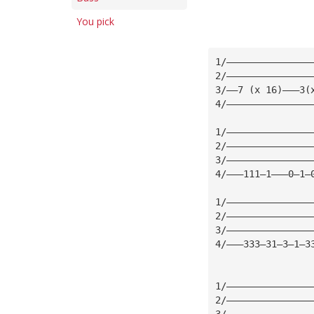
You pick
1/———————————————
2/———————————————
3/——7 (x 16)———3(
4/———————————————
1/———————————————
2/———————————————
3/———————————————
4/———111—1———0—1—
1/———————————————
2/———————————————
3/———————————————
4/———333—31—3—1—3
1/———————————————
2/———————————————
3/———————————————